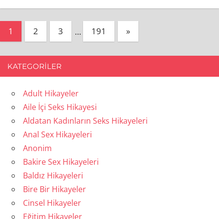
Yazı
Next
1
2
3
…
191
»
Posts
sayfalandırması
KATEGORILER
Adult Hikayeler
Aile İçi Seks Hikayesi
Aldatan Kadınların Seks Hikayeleri
Anal Sex Hikayeleri
Anonim
Bakire Sex Hikayeleri
Baldız Hikayeleri
Bire Bir Hikayeler
Cinsel Hikayeler
Eğitim Hikayeler