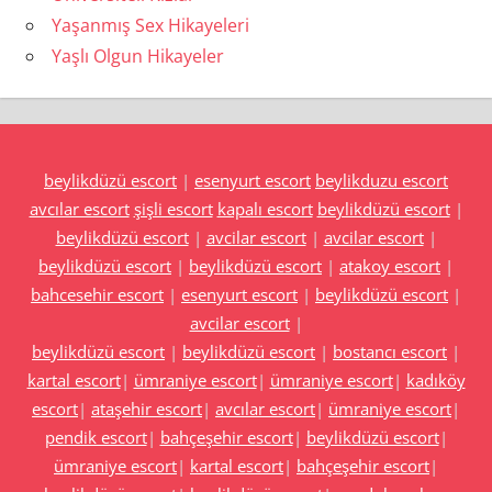
Yaşanmış Sex Hikayeleri
Yaşlı Olgun Hikayeler
beylikdüzü escort
|
esenyurt escort
beylikduzu escort
avcılar escort
şişli escort
kapalı escort
beylikdüzü escort
|
beylikdüzü escort
|
avcilar escort
|
avcilar escort
|
beylikdüzü escort
|
beylikdüzü escort
|
atakoy escort
|
bahcesehir escort
|
esenyurt escort
|
beylikdüzü escort
|
avcilar escort
|
beylikdüzü escort
|
beylikdüzü escort
|
bostancı escort
|
kartal escort
|
ümraniye escort
|
ümraniye escort
|
kadıköy
escort
|
ataşehir escort
|
avcılar escort
|
ümraniye escort
|
pendik escort
|
bahçeşehir escort
|
beylikdüzü escort
|
ümraniye escort
|
kartal escort
|
bahçeşehir escort
|