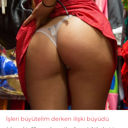
İşleri büyütelim derken ilişki büyüdü