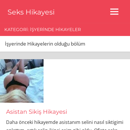
Skip
Seks Hikayesi
to
MENU
content
Seks
Hikayeleri,Bedava
KATEGORI:
İŞYERINDE HIKAYELER
Seks
Hikayeleri,Aldatma
İşyerinde Hikayelerin olduğu bölüm
Seks
Hikayeleri
Asistan Sikiş Hikayesi
Daha önceki hikayemde asistanım selini nasıl siktigimi