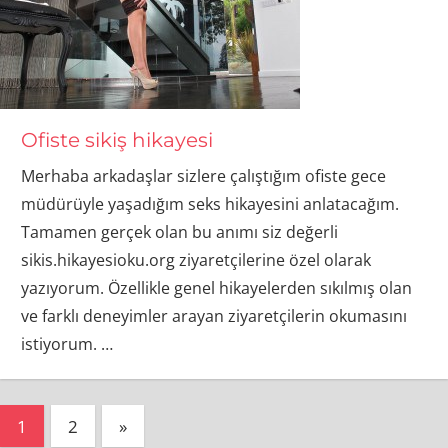
Ofiste sikiş hikayesi
Merhaba arkadaşlar sizlere çalıştığım ofiste gece
müdürüyle yaşadığım seks hikayesini anlatacağım.
Tamamen gerçek olan bu anımı siz değerli
sikis.hikayesioku.org ziyaretçilerine özel olarak
yazıyorum. Özellikle genel hikayelerden sıkılmış olan
ve farklı deneyimler arayan ziyaretçilerin okumasını
istiyorum.
…
Yazı
Next
1
2
»