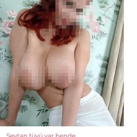
Şeytan tüyü var bende