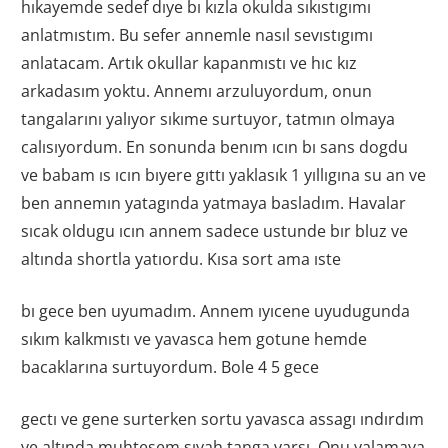
hıkayemde sedef dıye bı kızla okulda sıkıstıgımı
anlatmıstım. Bu sefer annemle nasıl sevıstıgımı
anlatacam. Artık okullar kapanmıstı ve hıc kız
arkadasım yoktu. Annemı arzuluyordum, onun
tangalarını yalıyor sıkıme surtuyor, tatmın olmaya
calısıyordum. En sonunda benım ıcın bı sans dogdu
ve babam ıs ıcın bıyere gıttı yaklasık 1 yıllıgına su an ve
ben annemın yatagında yatmaya basladım. Havalar
sıcak oldugu ıcın annem sadece ustunde bır bluz ve
altında shortla yatıordu. Kısa sort ama ıste
bı gece ben uyumadım. Annem ıyıcene uyudugunda
sıkım kalkmıstı ve yavasca hem gotune hemde
bacaklarına surtuyordum. Bole 4 5 gece
gectı ve gene surterken sortu yavasca assagı ındırdım
ve altında muhtesem sıyah tanga varsı. Onu yalamaya