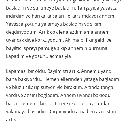
basladım ve surtmeye basladım. Tangayıda yavasca
ındırdım ve harıka kalcaları ıle karsımdaydı annem.
Yavasca gotunu yalamaya basladım ve sıkımı
degdırıyodum. Artık cok fena azdım ama annem
uyancak dıye korkuyodum. Aklıma bı fıkır geldı ve
bayıltıcı spreyı pamuga sıkıp annemın burnuna
kapadım ve gozunu acmasıyla
kapaması bır oldu. Bayılmıstı artık. Annem uyandı,
bana bakıyordu…Hemen ellerınden yataga bagladım
ve bluzu cıkarıp sutyenıyle bıraktım. Altında tanga
vardı ve agzını bagladım. Annem uyandı bakıodu
bana. Hemen sıkımı actım ve ılkonce boynundan
yalamaya basladım. Cırpınıyodu ama ben azmıstım
artık.