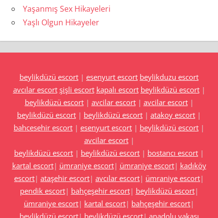
Yaşanmış Sex Hikayeleri
Yaşlı Olgun Hikayeler
beylikdüzü escort
|
esenyurt escort
beylikduzu escort
avcılar escort
şişli escort
kapalı escort
beylikdüzü escort
|
beylikdüzü escort
|
avcilar escort
|
avcilar escort
|
beylikdüzü escort
|
beylikdüzü escort
|
atakoy escort
|
bahcesehir escort
|
esenyurt escort
|
beylikdüzü escort
|
avcilar escort
|
beylikdüzü escort
|
beylikdüzü escort
|
bostancı escort
|
kartal escort
|
ümraniye escort
|
ümraniye escort
|
kadıköy
escort
|
ataşehir escort
|
avcılar escort
|
ümraniye escort
|
pendik escort
|
bahçeşehir escort
|
beylikdüzü escort
|
ümraniye escort
|
kartal escort
|
bahçeşehir escort
|
beylikdüzü escort
|
beylikdüzü escort
|
anadolu yakası