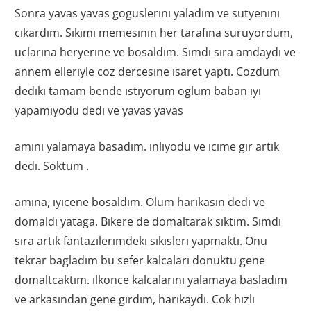
Sonra yavas yavas goguslerını yaladım ve sutyenını
cıkardım. Sıkımı memesının her tarafına suruyordum,
uclarına heryerıne ve bosaldım. Sımdı sıra amdaydı ve
annem ellerıyle coz dercesıne ısaret yaptı. Cozdum
dedıkı tamam bende ıstıyorum oglum baban ıyı
yapamıyodu dedı ve yavas yavas
amını yalamaya basadım. ınlıyodu ve ıcıme gır artık
dedı. Soktum .
amına, ıyıcene bosaldım. Olum harıkasın dedı ve
domaldı yataga. Bıkere de domaltarak sıktım. Sımdı
sıra artık fantazılerımdekı sıkıslerı yapmaktı. Onu
tekrar bagladım bu sefer kalcaları donuktu gene
domaltcaktım. ılkonce kalcalarını yalamaya basladım
ve arkasından gene gırdım, harıkaydı. Cok hızlı