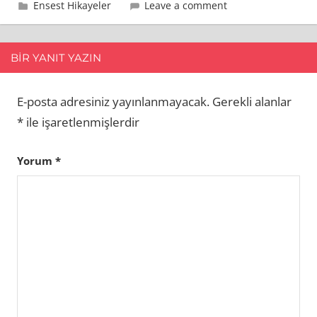
18 Eylül 2009
admin
Ensest Hikayeler
Leave a comment
BIR YANIT YAZIN
E-posta adresiniz yayınlanmayacak.
Gerekli alanlar
*
ile işaretlenmişlerdir
Yorum
*