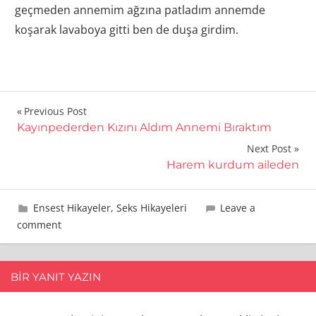
geçmeden annemim ağzına patladım annemde
koşarak lavaboya gitti ben de duşa girdim.
Yazı
Previous Post
Kayınpederden Kızını Aldım Annemi Bıraktım
gezinmesi
Next Post
Harem kurdum aileden
22 Şubat 2024
Oğulcay
Ensest Hikayeler
,
Seks Hikayeleri
Leave a
comment
BIR YANIT YAZIN