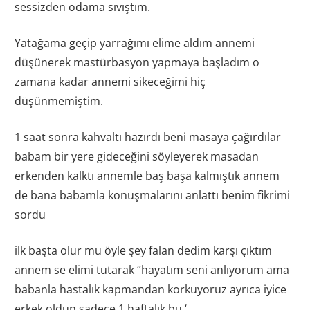
sessizden odama sıvıştım.
Yatağama geçip yarrağımı elime aldım annemi
düşünerek mastürbasyon yapmaya başladım o
zamana kadar annemi sikeceğimi hiç
düşünmemiştim.
1 saat sonra kahvaltı hazırdı beni masaya çağırdılar
babam bir yere gideceğini söyleyerek masadan
erkenden kalktı annemle baş başa kalmıştık annem
de bana babamla konuşmalarını anlattı benim fikrimi
sordu
ilk başta olur mu öyle şey falan dedim karşı çıktım
annem se elimi tutarak ‘’hayatım seni anlıyorum ama
babanla hastalık kapmandan korkuyoruz ayrıca iyice
erkek oldun sadece 1 haftalık bu ‘