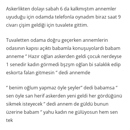
Askerlikten dolayı sabah 6 da kalkmıştım annemler
uyuduğu için odamda telefonla oynadım biraz saat 9
civarı çişim geldiği için tuvalete gittim.
Tuvaletten odama doğru geçerken annemlerin
odasının kapısı açıktı babamla konuşuyolardı babam
anneme ‘’ Hazır oğlan askerden geldi çocuk nerdeyse
1 senedir kadın görmedi bşzşm oğlan bi salaklık edip
eskorta falan gitmesin ‘’ dedi annemde
‘’ benim oğlum yapmaz öyle şeyler’’ dedi babamsa ‘’
sen öyle san herif askerden yeni geldi her gördüğünü
sikmek isteyecek ‘’ dedi annem de güldü bunun
üzerine babam ‘’ yahu kadın ne gülüyosun hem sen
tek