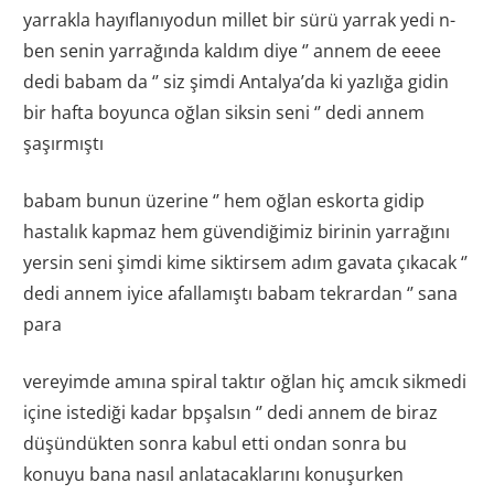
yarrakla hayıflanıyodun millet bir sürü yarrak yedi n-
ben senin yarrağında kaldım diye ‘’ annem de eeee
dedi babam da ‘’ siz şimdi Antalya’da ki yazlığa gidin
bir hafta boyunca oğlan siksin seni ‘’ dedi annem
şaşırmıştı
babam bunun üzerine ‘’ hem oğlan eskorta gidip
hastalık kapmaz hem güvendiğimiz birinin yarrağını
yersin seni şimdi kime siktirsem adım gavata çıkacak ‘’
dedi annem iyice afallamıştı babam tekrardan ‘’ sana
para
vereyimde amına spiral taktır oğlan hiç amcık sikmedi
içine istediği kadar bpşalsın ‘’ dedi annem de biraz
düşündükten sonra kabul etti ondan sonra bu
konuyu bana nasıl anlatacaklarını konuşurken