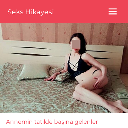
Skip
Seks Hikayesi
to
MENU
content
Seks
Hikayeleri,Bedava
Seks
Hikayeleri,Aldatma
Seks
Hikayeleri
Annemin tatilde başına gelenler