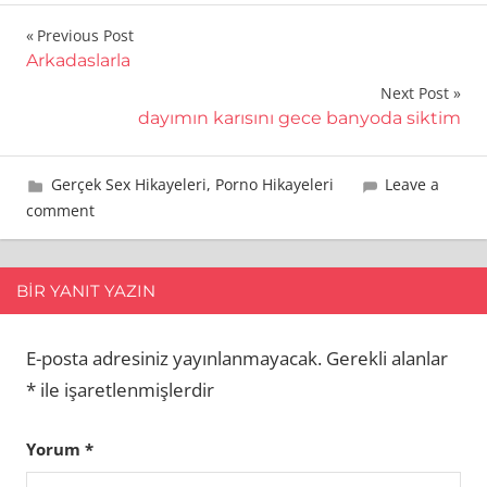
Yazı
Previous Post
Arkadaslarla
gezinmesi
Next Post
dayımın karısını gece banyoda siktim
2 Eylül 2021
Taner
Gerçek Sex Hikayeleri
,
Porno Hikayeleri
Leave a
comment
BIR YANIT YAZIN
E-posta adresiniz yayınlanmayacak.
Gerekli alanlar
*
ile işaretlenmişlerdir
Yorum
*