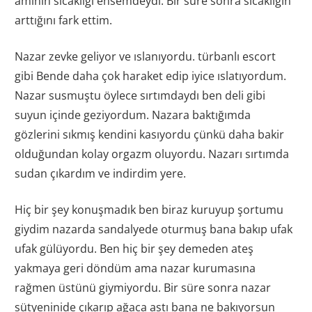
amının sıcaklığı ensemdeydi. Bir süre sonra sıcaklığın
arttığını fark ettim.
Nazar zevke geliyor ve ıslanıyordu. türbanlı escort
gibi Bende daha çok haraket edip iyice ıslatıyordum.
Nazar susmuştu öylece sırtımdaydı ben deli gibi
suyun içinde geziyordum. Nazara baktığımda
gözlerini sıkmış kendini kasıyordu çünkü daha bakir
olduğundan kolay orgazm oluyordu. Nazarı sırtımda
sudan çıkardım ve indirdim yere.
Hiç bir şey konuşmadık ben biraz kuruyup şortumu
giydim nazarda sandalyede oturmuş bana bakıp ufak
ufak gülüyordu. Ben hiç bir şey demeden ateş
yakmaya geri döndüm ama nazar kurumasına
rağmen üstünü giymiyordu. Bir süre sonra nazar
sütyeninide çıkarıp ağaca astı bana ne bakıyorsun