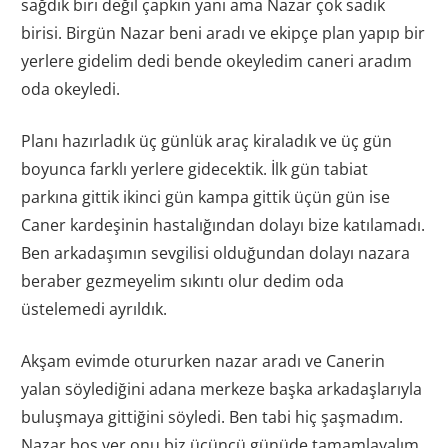
sağdık biri değil çapkın yani ama Nazar çok sadık
birisi. Birgün Nazar beni aradı ve ekipçe plan yapıp bir
yerlere gidelim dedi bende okeyledim caneri aradım
oda okeyledi.
Planı hazırladık üç günlük araç kiraladık ve üç gün
boyunca farklı yerlere gidecektik. İlk gün tabiat
parkına gittik ikinci gün kampa gittik üçün gün ise
Caner kardeşinin hastalığından dolayı bize katılamadı.
Ben arkadaşımın sevgilisi olduğundan dolayı nazara
beraber gezmeyelim sıkıntı olur dedim oda
üstelemedi ayrıldık.
Akşam evimde otururken nazar aradı ve Canerin
yalan söylediğini adana merkeze başka arkadaşlarıyla
buluşmaya gittiğini söyledi. Ben tabi hiç şaşmadım.
Nazar boş ver onu biz üçüncü günüde tamamlayalım