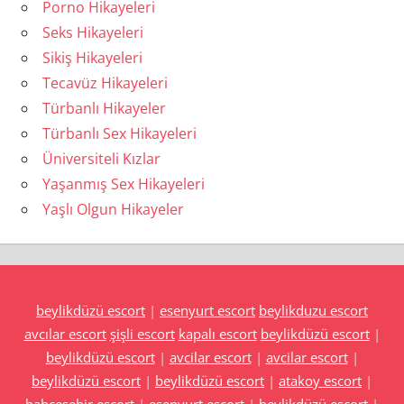
Porno Hikayeleri
Seks Hikayeleri
Sikiş Hikayeleri
Tecavüz Hikayeleri
Türbanlı Hikayeler
Türbanlı Sex Hikayeleri
Üniversiteli Kızlar
Yaşanmış Sex Hikayeleri
Yaşlı Olgun Hikayeler
beylikdüzü escort
|
esenyurt escort
beylikduzu escort
avcılar escort
şişli escort
kapalı escort
beylikdüzü escort
|
beylikdüzü escort
|
avcilar escort
|
avcilar escort
|
beylikdüzü escort
|
beylikdüzü escort
|
atakoy escort
|