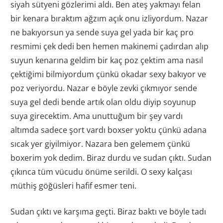
siyah sütyeni gözlerimi aldı. Ben ateş yakmayı felan
bir kenara bıraktım ağzım açık onu izliyordum. Nazar
ne bakıyorsun ya sende suya gel yada bir kaç pro
resmimi çek dedi ben hemen makinemi çadırdan alıp
suyun kenarına geldim bir kaç poz çektim ama nasıl
çektiğimi bilmiyordum çünkü okadar sexy bakıyor ve
poz veriyordu. Nazar e böyle zevki çıkmıyor sende
suya gel dedi bende artık olan oldu diyip soyunup
suya girecektim. Ama unuttuğum bir şey vardı
altımda sadece şort vardı boxser yoktu çünkü adana
sıcak yer giyilmiyor. Nazara ben gelemem çünkü
boxerim yok dedim. Biraz durdu ve sudan çıktı. Sudan
çıkınca tüm vücudu önüme serildi. O sexy kalçası
müthiş göğüsleri hafif esmer teni.
Sudan çıktı ve karşıma geçti. Biraz baktı ve böyle tadı