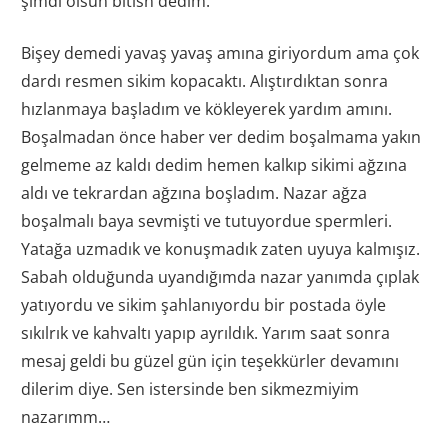
şimdi olsun bitisn dedim.
Bişey demedi yavaş yavaş amına giriyordum ama çok
dardı resmen sikim kopacaktı. Alıştırdıktan sonra
hızlanmaya başladım ve kökleyerek yardım amını.
Boşalmadan önce haber ver dedim boşalmama yakın
gelmeme az kaldı dedim hemen kalkıp sikimi ağzına
aldı ve tekrardan ağzına boşladım. Nazar ağza
boşalmalı baya sevmişti ve tutuyordue spermleri.
Yatağa uzmadık ve konuşmadık zaten uyuya kalmışız.
Sabah olduğunda uyandığımda nazar yanımda çıplak
yatıyordu ve sikim şahlanıyordu bir postada öyle
sıkılrık ve kahvaltı yapıp ayrıldık. Yarım saat sonra
mesaj geldi bu güzel gün için teşekkürler devamını
dilerim diye. Sen istersinde ben sikmezmiyim
nazarımm…