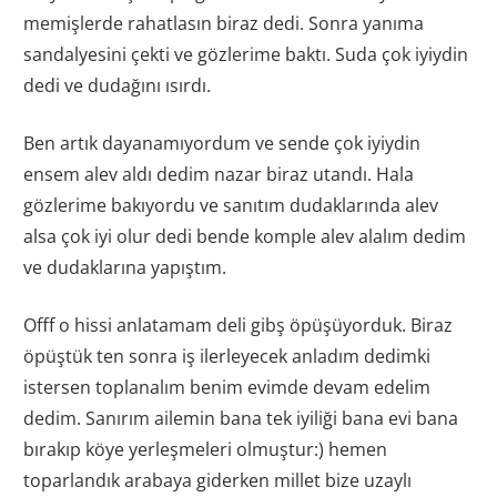
memişlerde rahatlasın biraz dedi. Sonra yanıma
sandalyesini çekti ve gözlerime baktı. Suda çok iyiydin
dedi ve dudağını ısırdı.
Ben artık dayanamıyordum ve sende çok iyiydin
ensem alev aldı dedim nazar biraz utandı. Hala
gözlerime bakıyordu ve sanıtım dudaklarında alev
alsa çok iyi olur dedi bende komple alev alalım dedim
ve dudaklarına yapıştım.
Offf o hissi anlatamam deli gibş öpüşüyorduk. Biraz
öpüştük ten sonra iş ilerleyecek anladım dedimki
istersen toplanalım benim evimde devam edelim
dedim. Sanırım ailemin bana tek iyiliği bana evi bana
bırakıp köye yerleşmeleri olmuştur:) hemen
toparlandık arabaya giderken millet bize uzaylı