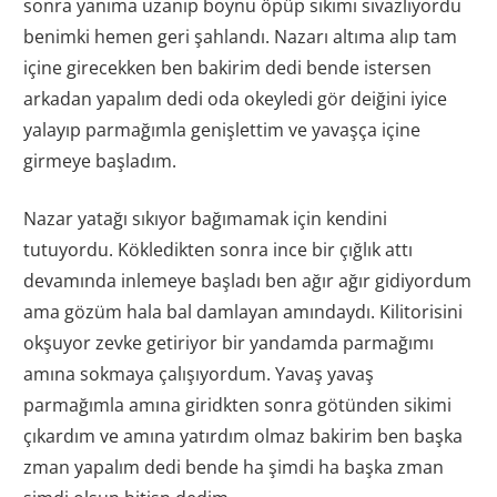
sonra yanıma uzanıp boynu öpüp sikimi sıvazlıyordu
benimki hemen geri şahlandı. Nazarı altıma alıp tam
içine girecekken ben bakirim dedi bende istersen
arkadan yapalım dedi oda okeyledi gör deiğini iyice
yalayıp parmağımla genişlettim ve yavaşça içine
girmeye başladım.
Nazar yatağı sıkıyor bağımamak için kendini
tutuyordu. Kökledikten sonra ince bir çığlık attı
devamında inlemeye başladı ben ağır ağır gidiyordum
ama gözüm hala bal damlayan amındaydı. Kilitorisini
okşuyor zevke getiriyor bir yandamda parmağımı
amına sokmaya çalışıyordum. Yavaş yavaş
parmağımla amına giridkten sonra götünden sikimi
çıkardım ve amına yatırdım olmaz bakirim ben başka
zman yapalım dedi bende ha şimdi ha başka zman