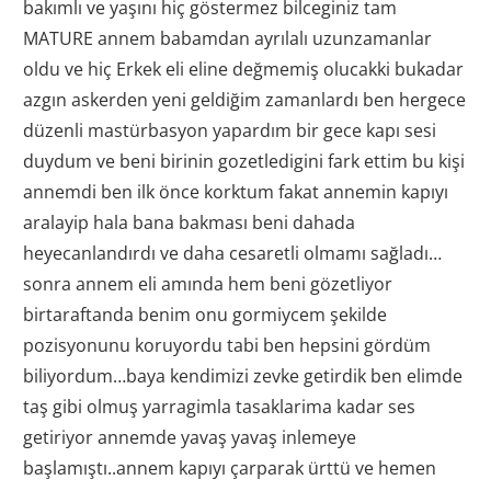
bakımlı ve yaşını hiç göstermez bilceginiz tam
MATURE annem babamdan ayrılalı uzunzamanlar
oldu ve hiç Erkek eli eline değmemiş olucakki bukadar
azgın askerden yeni geldiğim zamanlardı ben hergece
düzenli mastürbasyon yapardım bir gece kapı sesi
duydum ve beni birinin gozetledigini fark ettim bu kişi
annemdi ben ilk önce korktum fakat annemin kapıyı
aralayip hala bana bakması beni dahada
heyecanlandırdı ve daha cesaretli olmamı sağladı…
sonra annem eli amında hem beni gözetliyor
birtaraftanda benim onu gormiycem şekilde
pozisyonunu koruyordu tabi ben hepsini gördüm
biliyordum…baya kendimizi zevke getirdik ben elimde
taş gibi olmuş yarragimla tasaklarima kadar ses
getiriyor annemde yavaş yavaş inlemeye
başlamıştı..annem kapıyı çarparak ürttü ve hemen