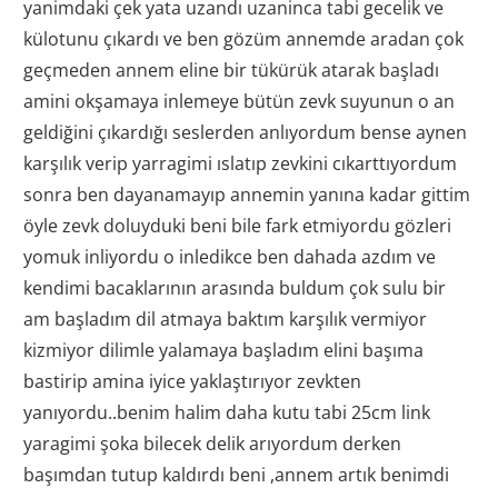
yanimdaki çek yata uzandı uzaninca tabi gecelik ve
külotunu çıkardı ve ben gözüm annemde aradan çok
geçmeden annem eline bir tükürük atarak başladı
amini okşamaya inlemeye bütün zevk suyunun o an
geldiğini çıkardığı seslerden anlıyordum bense aynen
karşılık verip yarragimi ıslatıp zevkini cıkarttıyordum
sonra ben dayanamayıp annemin yanına kadar gittim
öyle zevk doluyduki beni bile fark etmiyordu gözleri
yomuk inliyordu o inledikce ben dahada azdım ve
kendimi bacaklarının arasında buldum çok sulu bir
am başladım dil atmaya baktım karşılık vermiyor
kizmiyor dilimle yalamaya başladım elini başıma
bastirip amina iyice yaklaştırıyor zevkten
yanıyordu..benim halim daha kutu tabi 25cm link
yaragimi şoka bilecek delik arıyordum derken
başımdan tutup kaldırdı beni ,annem artık benimdi