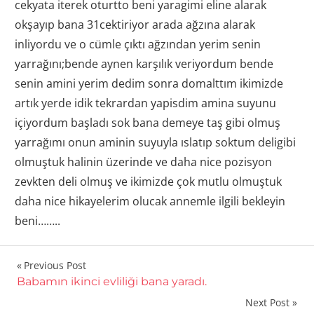
cekyata iterek oturtto beni yaragimi eline alarak
okşayıp bana 31cektiriyor arada ağzına alarak
inliyordu ve o cümle çıktı ağzından yerim senin
yarrağını;bende aynen karşılık veriyordum bende
senin amini yerim dedim sonra domalttım ikimizde
artık yerde idik tekrardan yapisdim amina suyunu
içiyordum başladı sok bana demeye taş gibi olmuş
yarrağımı onun aminin suyuyla ıslatıp soktum deligibi
olmuştuk halinin üzerinde ve daha nice pozisyon
zevkten deli olmuş ve ikimizde çok mutlu olmuştuk
daha nice hikayelerim olucak annemle ilgili bekleyin
beni……..
Yazı
Previous Post
Babamın ikinci evliliği bana yaradı.
gezinmesi
Next Post