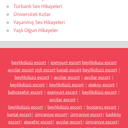
Türbanlı Sex Hikayeleri
Üniversiteli Kızlar
Yaşanmış Sex Hikayeleri
Yaşlı Olgun Hikayeler
beylikdüzü escort
|
esenyurt escort
beylikduzu escort
avcılar escort
şişli escort
kapalı escort
beylikdüzü escort
|
beylikdüzü escort
|
avcilar escort
|
avcilar escort
|
beylikdüzü escort
|
beylikdüzü escort
|
atakoy escort
|
bahcesehir escort
|
esenyurt escort
|
beylikdüzü escort
|
avcilar escort
|
beylikdüzü escort
|
beylikdüzü escort
|
bostancı escort
|
kartal escort
|
ümraniye escort
|
ümraniye escort
|
kadıköy
escort
|
ataşehir escort
|
avcılar escort
|
ümraniye escort
|