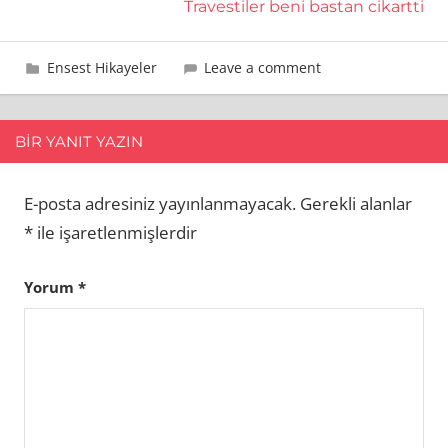
Travestiler beni bastan cikartti
28 Temmuz 2019
Fatih
Ensest Hikayeler
Leave a comment
BIR YANIT YAZIN
E-posta adresiniz yayınlanmayacak.
Gerekli alanlar
*
ile işaretlenmişlerdir
Yorum
*