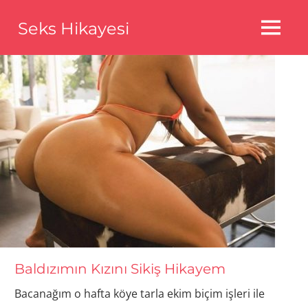
Skip
Seks Hikayesi
to
MENU
content
Seks
Hikayeleri,Bedava
Seks
Hikayeleri,Aldatma
Seks
Hikayeleri
Baldızımın Kızını Sikiş Hikayem
Bacanağım o hafta köye tarla ekim biçim işleri ile