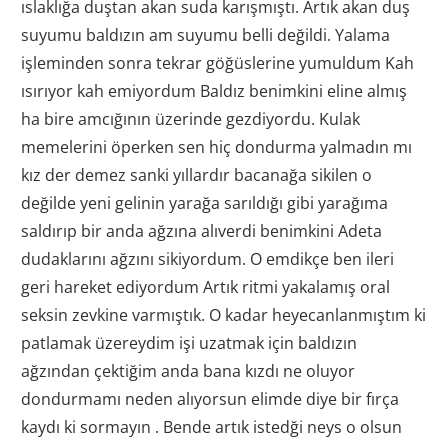
ıslaklığa duştan akan suda karışmıştı. Artık akan duş
suyumu baldızın am suyumu belli değildi. Yalama
işleminden sonra tekrar göğüslerine yumuldum Kah
ısırıyor kah emiyordum Baldız benimkini eline almış
ha bire amcığının üzerinde gezdiyordu. Kulak
memelerini öperken sen hiç dondurma yalmadın mı
kız der demez sanki yıllardır bacanağa sikilen o
değilde yeni gelinin yarağa sarıldığı gibi yarağıma
saldırıp bir anda ağzına alıverdi benimkini Adeta
dudaklarını ağzını sikiyordum. O emdikçe ben ileri
geri hareket ediyordum Artık ritmi yakalamış oral
seksin zevkine varmıştık. O kadar heyecanlanmıştım ki
patlamak üzereydim işi uzatmak için baldızın
ağzından çektiğim anda bana kızdı ne oluyor
dondurmamı neden alıyorsun elimde diye bir fırça
kaydı ki sormayın . Bende artık istedği neys o olsun