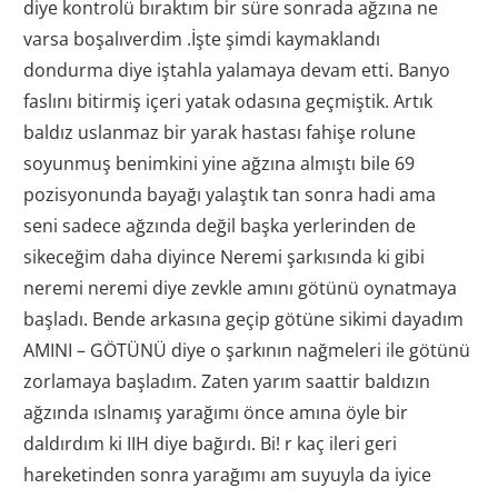
diye kontrolü bıraktım bir süre sonrada ağzına ne
varsa boşalıverdim .İşte şimdi kaymaklandı
dondurma diye iştahla yalamaya devam etti. Banyo
faslını bitirmiş içeri yatak odasına geçmiştik. Artık
baldız uslanmaz bir yarak hastası fahişe rolune
soyunmuş benimkini yine ağzına almıştı bile 69
pozisyonunda bayağı yalaştık tan sonra hadi ama
seni sadece ağzında değil başka yerlerinden de
sikeceğim daha diyince Neremi şarkısında ki gibi
neremi neremi diye zevkle amını götünü oynatmaya
başladı. Bende arkasına geçip götüne sikimi dayadım
AMINI – GÖTÜNÜ diye o şarkının nağmeleri ile götünü
zorlamaya başladım. Zaten yarım saattir baldızın
ağzında ıslnamış yarağımı önce amına öyle bir
daldırdım ki IIH diye bağırdı. Bi! r kaç ileri geri
hareketinden sonra yarağımı am suyuyla da iyice