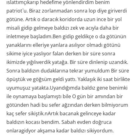
ıslattımçıkarıp hedefime yönlendirdim benim
patriot`u. Biraz zorlanmadan sonra lop diye giriverdi
götüne. Artık o daracık koridorda uzun ince bir yol
misali gidip gelmeye baldızı zek ve acıyla daha bir
inletmeye başladım.Ben gidip geldikçe o da götünün
yanaklarını elleriye yanlara asılıyor olmadı götünü
sikime iyice yaslıyor falan derken bir süre sonra
ikimizde yığılıverdik yatağa. Bir süre dinlenip uzandık.
Sonra baldızın dudaklarına tekrar yumuldum Bir süre
öpüştük ve göğsüm geldi yattı. Yaklaşık iki saat birlikte
uyumuşuz yatakta.Uyandığımda baldız gene benimki
ile oynamaya başlamıştı bile O gün bir amından bir
götünden hadi bu sefer ağzından derken bilmiyorum
kaç sefer sikiştik.
nArtık bacanak gelinceye kadar
baldızın kocası bendim. Sabah evden doğruca
onlaragidyor akşama kadar baldızı sikiyordum.