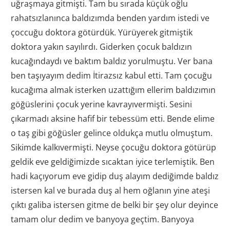
uğraşmaya gitmişti. Tam bu sırada küçük oğlu
rahatsızlanınca baldızımda benden yardım istedi ve
çoccuğu doktora götürdük. Yürüyerek gitmiştik
doktora yakın sayılırdı. Giderken çocuk baldızın
kucağındaydı ve baktım baldız yorulmuştu. Ver bana
ben taşıyayım dedim İtirazsız kabul etti. Tam çocuğu
kucağıma almak isterken uzattığım ellerim baldızımın
göğüslerini çocuk yerine kavrayıvermişti. Sesini
çıkarmadı aksine hafif bir tebessüm etti. Bende elime
o taş gibi göğüsler gelince oldukça mutlu olmuştum.
Sikimde kalkıvermişti. Neyse çocuğu doktora götürüp
geldik eve geldiğimizde sıcaktan iyice terlemiştik. Ben
hadi kaçıyorum eve gidip duş alayım dediğimde baldız
istersen kal ve burada duş al hem oğlanın yine ateşi
çıktı galiba istersen gitme de belki bir şey olur deyince
tamam olur dedim ve banyoya geçtim. Banyoya