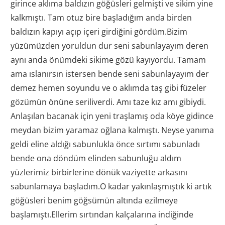
girince aklıma baldızın göğüsleri gelmişti ve sikim yine
kalkmıştı. Tam otuz bire başladığım anda birden
baldızın kapıyı açıp içeri girdiğini gördüm.Bizim
yüzümüzden yoruldun dur seni sabunlayayım deren
aynı anda önümdeki sikime gözü kayıyordu. Tamam
ama ıslanırsın istersen bende seni sabunlayayım der
demez hemen soyundu ve o aklımda taş gibi füzeler
gözümün önüne seriliverdi. Amı taze kız amı gibiydi.
Anlaşılan bacanak için yeni traşlamış oda köye gidince
meydan bizim yaramaz oğlana kalmıştı. Neyse yanıma
geldi eline aldığı sabunlukla önce sırtımı sabunladı
bende ona döndüm elinden sabunluğu aldım
yüzlerimiz birbirlerine dönük vaziyette arkasını
sabunlamaya başladım.O kadar yakınlaşmıştık ki artık
göğüsleri benim göğsümün altında ezilmeye
başlamıştı.Ellerim sırtından kalçalarına indiğinde