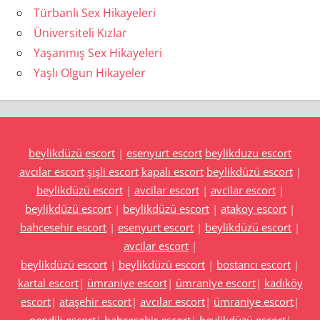
Türbanlı Sex Hikayeleri
Üniversiteli Kızlar
Yaşanmış Sex Hikayeleri
Yaşlı Olgun Hikayeler
beylikdüzü escort
|
esenyurt escort
beylikduzu escort
avcılar escort
şişli escort
kapalı escort
beylikdüzü escort
|
beylikdüzü escort
|
avcilar escort
|
avcilar escort
|
beylikdüzü escort
|
beylikdüzü escort
|
atakoy escort
|
bahcesehir escort
|
esenyurt escort
|
beylikdüzü escort
|
avcilar escort
|
beylikdüzü escort
|
beylikdüzü escort
|
bostancı escort
|
kartal escort
|
ümraniye escort
|
ümraniye escort
|
kadıköy
escort
|
ataşehir escort
|
avcılar escort
|
ümraniye escort
|