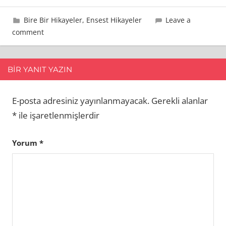
21 Eylül 2013
admin
Bire Bir Hikayeler
,
Ensest Hikayeler
Leave a
comment
BIR YANIT YAZIN
E-posta adresiniz yayınlanmayacak.
Gerekli alanlar
*
ile işaretlenmişlerdir
Yorum
*