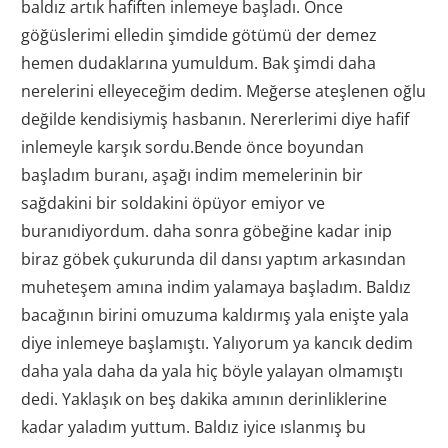
baldız artık hafiften inlemeye başladı. Önce
göğüslerimi elledin şimdide götümü der demez
hemen dudaklarına yumuldum. Bak şimdi daha
nerelerini elleyeceğim dedim. Meğerse ateşlenen oğlu
değilde kendisiymiş hasbanın. Nererlerimi diye hafif
inlemeyle karşık sordu.Bende önce boyundan
başladım buranı, aşağı indim memelerinin bir
sağdakini bir soldakini öpüyor emiyor ve
buranıdiyordum. daha sonra göbeğine kadar inip
biraz göbek çukurunda dil dansı yaptım arkasından
muheteşem amına indim yalamaya başladım. Baldız
bacağının birini omuzuma kaldırmış yala enişte yala
diye inlemeye başlamıştı. Yalıyorum ya kancık dedim
daha yala daha da yala hiç böyle yalayan olmamıştı
dedi. Yaklaşık on beş dakika amının derinliklerine
kadar yaladım yuttum. Baldız iyice ıslanmış bu