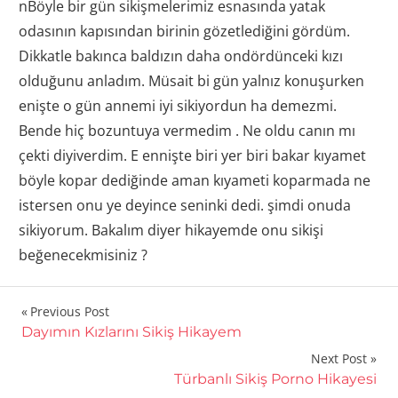
nBöyle bir gün sikişmelerimiz esnasında yatak
odasının kapısından birinin gözetlediğini gördüm.
Dikkatle bakınca baldızın daha ondördünceki kızı
olduğunu anladım. Müsait bi gün yalnız konuşurken
enişte o gün annemi iyi sikiyordun ha demezmi.
Bende hiç bozuntuya vermedim . Ne oldu canın mı
çekti diyiverdim. E ennişte biri yer biri bakar kıyamet
böyle kopar dediğinde aman kıyameti koparmada ne
istersen onu ye deyince seninki dedi. şimdi onuda
sikiyorum. Bakalım diyer hikayemde onu sikişi
beğenecekmisiniz ?
Yazı
Previous Post
Dayımın Kızlarını Sikiş Hikayem
gezinmesi
Next Post
Türbanlı Sikiş Porno Hikayesi