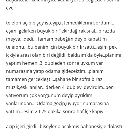
eve
telefon açıp,bişey isteyip,istemediklerini sordum…
eşim, gelirken büyük bir Tekirdağ rakısı al…birazda
meyva…dedi… tamam bebeğim deyip kapattım
telefonu…bu benim için büyük bir fırsattı…eşim pek
içkiyle arası olan biri değildi..baldızım`da öyle..planımı
yaptım hemen..3. dubleden sonra uykum var
numarasına yatıp odama gidecektim…planım
tamamen gerçekleşti…şahane bir sofra,biraz
müzik,eski anılar…derken 4. dubleyi devirdim..ben
yatıyorum çok yorgunum deyip ayrıldım
yanlarından… Odama geçip,uyuyor numarasına
yattım…eşim 20-25 dakika sonra hafifçe kapıyı
açıp içeri girdi ..bişeyler alacakmış bahanesiyle dolaştı