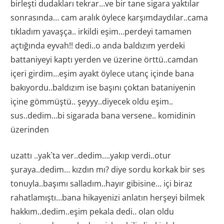
birleşti dudakları tekrar…ve bir tane sigara yaktılar
sonrasında… cam aralık öylece karşımdaydılar..cama
tıkladım yavaşça.. irkildi eşim…perdeyi tamamen
açtığında eyvah!! dedi..o anda baldızım yerdeki
battaniyeyi kaptı yerden ve üzerine örttü..camdan
içeri girdim…eşim ayakt öylece utanç içinde bana
bakıyordu..baldızım ise başını çoktan bataniyenin
içine gömmüştü.. şeyyy..diyecek oldu eşim..
sus..dedim…bi sigarada bana versene.. komidinin
üzerinden
uzattı ..yak`ta ver..dedim….yakıp verdi..otur
şuraya..dedim… kızdın mı? diye sordu korkak bir ses
tonuyla..başımı salladım..hayır gibisine… içi biraz
rahatlamıştı…bana hikayenizi anlatın herşeyi bilmek
hakkım..dedim..eşim pekala dedi.. olan oldu