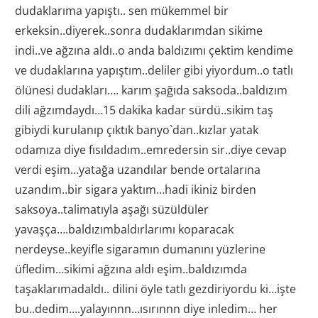
dudaklarıma yapıştı.. sen mükemmel bir
erkeksin..diyerek..sonra dudaklarımdan sikime
indi..ve ağzına aldı..o anda baldızımı çektim kendime
ve dudaklarına yapıştım..deliler gibi yiyordum..o tatlı
ölünesi dudakları…. karım şağıda saksoda..baldızım
dili ağzımdaydı…15 dakika kadar sürdü..sikim taş
gibiydi kurulanıp çıktık banyo`dan..kızlar yatak
odamıza diye fısıldadım..emredersin sir..diye cevap
verdi eşim…yatağa uzandılar bende ortalarına
uzandım..bir sigara yaktım…hadi ikiniz birden
saksoya..talimatıyla aşağı süzüldüler
yavaşça….baldızımbaldırlarımı koparacak
nerdeyse..keyifle sigaramın dumanını yüzlerine
üfledim…sikimi ağzına aldı eşim..baldızımda
taşaklarımadaldı.. dilini öyle tatlı gezdiriyordu ki…işte
bu..dedim….yalayınnn…ısırınnn diye inledim… her