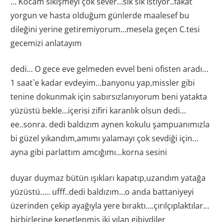
… Kocam sikişmeyi çok sever…sık sık istiyor..fakat
yorgun ve hasta olduğum günlerde maalesef bu
dileğini yerine getiremiyorum…mesela geçen C.tesi
gecemizi anlatayım
dedi… O gece eve gelmeden evvel beni ofisten aradı…
1 saat`e kadar evdeyim…banyonu yap,missler gibi
tenine dokunmak için sabırsızlanıyorum beni yatakta
yüzüstü bekle…içerisi zifiri karanlık olsun dedi…
ee..sonra. dedi baldızım aynen kokulu şampuanımızla
bi güzel yıkandım,amımı yalamayı çok sevdiği için…
ayna gibi parlattım amcığımı…korna sesini
duyar duymaz bütün ışıkları kapatıp,uzandım yatağa
yüzüstü….. ufff..dedi baldızım…o anda battaniyeyi
üzerinden çekip ayağıyla yere bıraktı….çırılçıplaktılar…
birbirlerine kenetlenmiş iki yılan gibiydiler