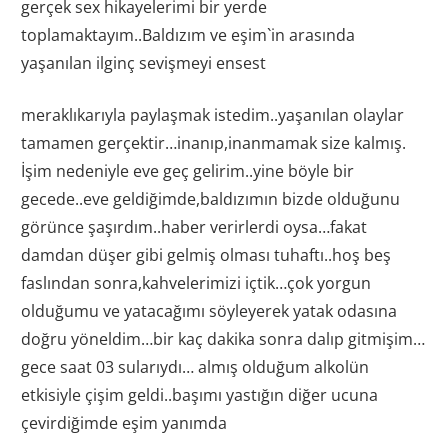
gerçek sex hikayelerimi bir yerde
toplamaktayım..Baldızım ve eşim`in arasında
yaşanılan ilginç sevişmeyi ensest
meraklıkarıyla paylaşmak istedim..yaşanılan olaylar
tamamen gerçektir…inanıp,inanmamak size kalmış.
İşim nedeniyle eve geç gelirim..yine böyle bir
gecede..eve geldiğimde,baldızımın bizde olduğunu
görünce şaşırdım..haber verirlerdi oysa…fakat
damdan düşer gibi gelmiş olması tuhaftı..hoş beş
faslından sonra,kahvelerimizi içtik…çok yorgun
olduğumu ve yatacağımı söyleyerek yatak odasına
doğru yöneldim…bir kaç dakika sonra dalıp gitmişim…
gece saat 03 sularıydı… almış olduğum alkolün
etkisiyle çişim geldi..başımı yastığın diğer ucuna
çevirdiğimde eşim yanımda