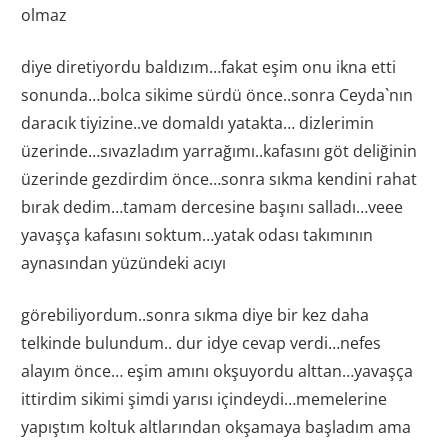
olmaz
diye diretiyordu baldızım…fakat eşim onu ikna etti
sonunda…bolca sikime sürdü önce..sonra Ceyda`nın
daracık tiyizine..ve domaldı yatakta… dizlerimin
üzerinde…sıvazladım yarrağımı..kafasını göt deliğinin
üzerinde gezdirdim önce…sonra sıkma kendini rahat
bırak dedim…tamam dercesine başını salladı…veee
yavaşça kafasını soktum…yatak odası takımının
aynasından yüzündeki acıyı
görebiliyordum..sonra sıkma diye bir kez daha
telkinde bulundum.. dur idye cevap verdi…nefes
alayım önce… eşim amını okşuyordu alttan…yavaşça
ittirdim sikimi şimdi yarısı içindeydi…memelerine
yapıştım koltuk altlarından okşamaya başladım ama