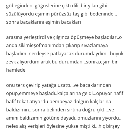
göbeğinden..göğüslerine çıktı dili..bir yılan gibi
süzülüyordu eşimin pürüzsüz taş gibi bedeninde…
sonra bacaklarını eşimin bacakları
arasına yerleştirdi ve çılgınca öpüşmeye başladılar..o
anda sikimieşofmanımdan çıkarıp sıvazlamaya
başladım..nerdeyse patlayacak durumdaydım…büyük
zevk alıyordum artık bu durumdan…sonra,eşim bir
hamlede
onu ters çevirip yatağa uzattı…ve bacaklarından
öpüp,emmeye başladı..kalçalarına geldi…öpüyor hafif
hafif tokat atıyordu bembeyaz dolgun kalçlarına
baldızımın…sonra belinden sırtına doğru çıktı…ve
amını baldızımın götüne dayadı..omuzlarını yiyordu..
nefes alış verişleri öylesine yükselmişti ki…hiç birşey