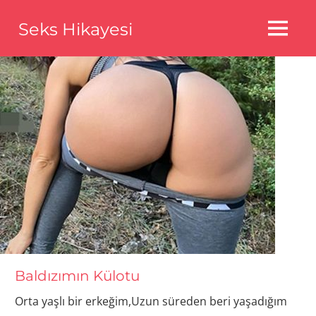
Skip
Seks Hikayesi
to
MENU
content
Seks
Hikayeleri,Bedava
Seks
Hikayeleri,Aldatma
Seks
Hikayeleri
Baldızımın Külotu
Orta yaşlı bir erkeğim,Uzun süreden beri yaşadığım