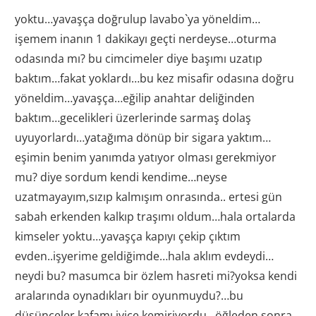
yoktu…yavaşça doğrulup lavabo`ya yöneldim…
işemem inanın 1 dakikayı geçti nerdeyse…oturma
odasında mı? bu cimcimeler diye başımı uzatıp
baktım…fakat yoklardı…bu kez misafir odasına doğru
yöneldim…yavaşça…eğilip anahtar deliğinden
baktım…gecelikleri üzerlerinde sarmaş dolaş
uyuyorlardı…yatağıma dönüp bir sigara yaktım…
eşimin benim yanımda yatıyor olması gerekmiyor
mu? diye sordum kendi kendime…neyse
uzatmayayım,sızıp kalmışım onrasında.. ertesi gün
sabah erkenden kalkıp traşımı oldum…hala ortalarda
kimseler yoktu…yavaşça kapıyı çekip çıktım
evden..işyerime geldiğimde…hala aklım evdeydi…
neydi bu? masumca bir özlem hasreti mi?yoksa kendi
aralarında oynadıkları bir oyunmuydu?…bu
düşünceler kafamı iyice kemiriyordu…öğleden sonra