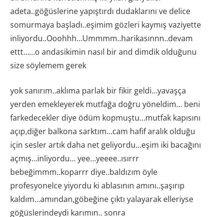
adeta..göğüslerine yapıştırdı dudaklarını ve delice
somurmaya başladı..eşimim gözleri kaymış vaziyette
inliyordu..Ooohhh…Ummmm..harikasınnn..devam
ettt……o andasikimin nasıl bir and dimdik olduğunu
size söylemem gerek
yok sanırım..aklıma parlak bir fikir geldi…yavaşça
yerden emekleyerek mutfağa doğru yöneldim… beni
farkedecekler diye ödüm kopmuştu…mutfak kapısını
açıp,diğer balkona sarktım…cam hafif aralık olduğu
için sesler artık daha net geliyordu…eşim iki bacağını
açmış…inliyordu… yee…yeeee..ısırrr
bebeğimmm..koparrr diye..baldızım öyle
profesyonelce yiyordu ki ablasının amını..şaşırıp
kaldım…amından,göbeğine çıktı yalayarak elleriyse
göğüslerindeydi karımın.. sonra