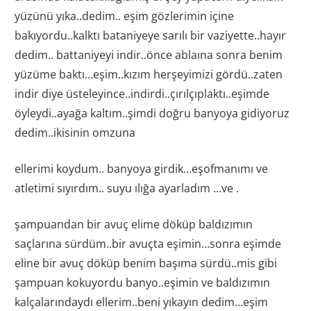
yüzünü yıka..dedim.. eşim gözlerimin içine
bakıyordu..kalktı bataniyeye sarılı bir vaziyette..hayır
dedim.. battaniyeyi indir..önce ablaına sonra benim
yüzüme baktı…eşim..kızım herşeyimizi gördü..zaten
indir diye üsteleyince..indirdi..çırılçıplaktı..eşimde
öyleydi..ayağa kaltım..şimdi doğru banyoya gidiyoruz
dedim..ikisinin omzuna
ellerimi koydum.. banyoya girdik…eşofmanımı ve
atletimi sıyırdım.. suyu ılığa ayarladım …ve .
şampuandan bir avuç elime döküp baldızımın
saçlarına sürdüm..bir avuçta eşimin…sonra eşimde
eline bir avuç döküp benim başıma sürdü..mis gibi
şampuan kokuyordu banyo..eşimin ve baldızımın
kalçalarındaydı ellerim..beni yıkayın dedim…eşim