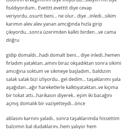
fısıldıyordum.. Evetttt.evetttt diye cevap
veriyordu..osurtt beni… ne olur.. diye ..inledi…sikim
karımın alev alev yanan amcığında hızla girip
çıkıyordu…sonra üzerimden kalktı birden…ve cama
doğru
gidip domaldı…hadi domalt beni… diye inledi..hemen
fırladım yataktan..amını biraz okşadıktan sonra sikimi
amcığına soktum ve sikmeye başladım.. baldızım
salak salak bizi izliyordu.. gel dedim… taşaklarımı yala
aşağıdan…ağır hareketlerle kalktıyataktan..ve kıçıma
bir tokat attı…harikasın diyerek.. eşim iki bacağını
açmış domalık bir vaziyetteydi…önce
ablasını karnını yaladı.. sonra taşaklarımda hissettim
balzımın bal dudaklarını..hem yalıyor hem