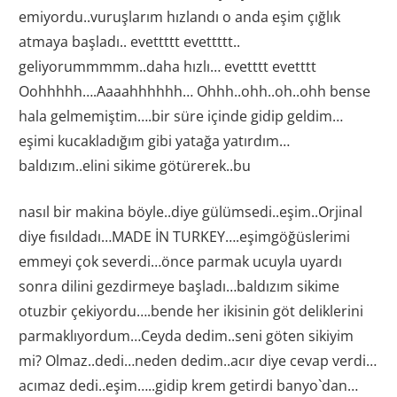
emiyordu..vuruşlarım hızlandı o anda eşim çığlık
atmaya başladı.. evettttt evettttt..
geliyorummmmm..daha hızlı… evetttt evetttt
Oohhhhh….Aaaahhhhhh… Ohhh..ohh..oh..ohh bense
hala gelmemiştim….bir süre içinde gidip geldim…
eşimi kucakladığım gibi yatağa yatırdım…
baldızım..elini sikime götürerek..bu
nasıl bir makina böyle..diye gülümsedi..eşim..Orjinal
diye fısıldadı…MADE İN TURKEY….eşimgöğüslerimi
emmeyi çok severdi…önce parmak ucuyla uyardı
sonra dilini gezdirmeye başladı…baldızım sikime
otuzbir çekiyordu….bende her ikisinin göt deliklerini
parmaklıyordum…Ceyda dedim..seni göten sikiyim
mi? Olmaz..dedi…neden dedim..acır diye cevap verdi…
acımaz dedi..eşim…..gidip krem getirdi banyo`dan…