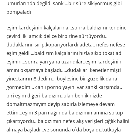
umurlarında değildi sanki…bir süre sikiyormuş gibi
pompaladı
eşim kardeşinin kalçalarına…sonra baldızımı kendine
çevirdi iki amcık delice birbirine sürtüyordu..
dudaklarını ısırıp,koparıyorlardı adeta.. nefes nefese
eşim geldi….baldızım kalçalarını hızla sıkıp tokatladı
eşimin…sonra yan yana uzandılar..eşim kardeşinin
amını okşamaya başladı…..dudakları kenetlenmişti
yine..tanrım!! dedim… böylesine bir güzellik daha
görmedim… canlı porno yayını var sanki karşımda..
biri eşim diğeri baldızım..ulan ben ikinizde
domaltmazmıyım deyip sabırla izlemeye devam
ettim…eşim 3 parmağınıda baldızımın amına sokup
çıkartıyordu.. baldızımın nefes alış verişleri çığlık halini
almaya başladı…ve sonunda o`da boşaldı..tutkuyla