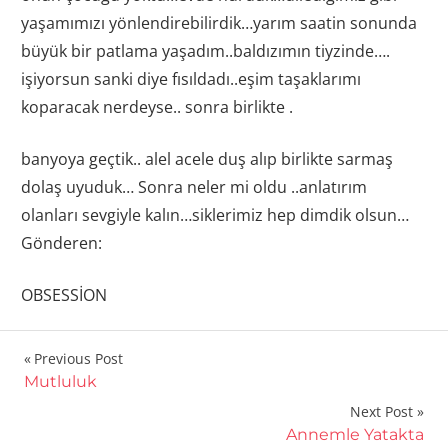
yaşamımızı yönlendirebilirdik…yarım saatin sonunda
büyük bir patlama yaşadım..baldızımın tiyzinde….
işiyorsun sanki diye fısıldadı..eşim taşaklarımı
koparacak nerdeyse.. sonra birlikte .
banyoya geçtik.. alel acele duş alıp birlikte sarmaş
dolaş uyuduk… Sonra neler mi oldu ..anlatırım
olanları sevgiyle kalın…siklerimiz hep dimdik olsun…
Gönderen:
OBSESSİON
Yazı
Previous Post
Mutluluk
gezinmesi
Next Post
Annemle Yatakta