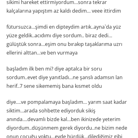
sikimi hareket ettirmiyordum…sonra tekrar
kalçalarına yapıştım az kaldı dedim… veee ittirdim
fütursuzca…şimdi en dipteydim artık..ayna`da yüz
yüze geldik..acıdımı diye sordum.. biraz dedi…
gülüştük sonra…eşim onu bırakıp taşaklarıma uzrı
ellerini alttan…ve ben vurmaya
başladım ilk ben mi? diye aptalca bir soru
sordum..evet diye yanıtladı…ne şanslı adamsın lan
herif..7 sene sikememiş bana kısmet oldu
diye….ve pompalamaya başladım… yarım saat kadar
siktim…arada sohbette ediyorduk sikiş
anında….devamlı bizde kal…ben ikinizede yeterim
diyordum..düşünmem gerek diyordu..ne bizim nede
onun çocuğu yoktu…evde hürdük…dilediğimiz gibi