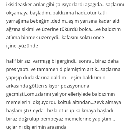
ikisideasker arılar gibi çalışıyorlardı aşağıda.. saçlarını
okşamaya başladım..baldızıma hadi..otur tatlı
yarrağıma bebeğim..dedim..eşim yarısına kadar aldı
ağzına sikimi ve üzerine tükürdü bolca….ve baldızım
at`ıma binmek üzereydi.. kafasını soktu önce
içine..yüzünde
hafif bir sızı varmışgibi gergindi.. sonra.. biraz daha
pres yaptı..ve tamamen diplemiştim artık…saçlarına
yapışıp dudaklarına daldım….eşim baldızımın
arkasında götten sikiyor pozisyonuna
geçmişti..omuzlarını yalıyor elleriylede baldızımın
memelerini okşuyordu koltuk altından…zevk almaya
başlamıştı Ceyda…hızla oturup kalkmaya başladı…
biraz doğrulup bembeyaz memelerine yapıştım…
uçlarını dişlerimin arasında