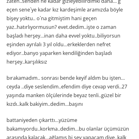
zaten..senden ne kadar gizleyebilirdimki daha… g
eçen sene`ye kadar kız kardeşimle aramızda böyle
bişey yoktu.. o`na gitmiştim hani geçen
yaz..hatırlıyormusun? evet.dedim..işte o zaman
başladı herşey…inan daha evvel yoktu..biliyorsun
eşinden ayrılalı 3 yıl oldu…erkeklerden nefret
ediyor..banyo yaparken kendiliğinden başladı
herşey..karşılıksız
bırakamadım.. sonrası bende keyif aldım bu işten…
ceyda ..diye seslendim..efendim diye cevap verdi..27
yaşında manken ölçülerinde beyaz tenli..güzel bir
kızdı..kalk bakiyim..dedim…başını
battaniyeden çıkarttı…yüzüme
bakamıyordu..korkma..dedim…bu olanlar üçümüzün
arasında kalacak…ağlamış bi şey yapacam diye..kalk