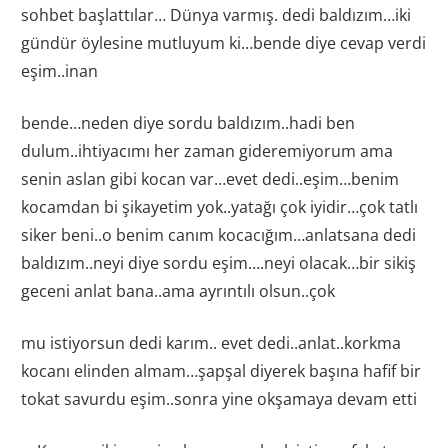
sohbet başlattılar… Dünya varmış. dedi baldızım…iki
gündür öylesine mutluyum ki…bende diye cevap verdi
eşim..inan
bende…neden diye sordu baldızım..hadi ben
dulum..ihtiyacımı her zaman gideremiyorum ama
senin aslan gibi kocan var…evet dedi..eşim…benim
kocamdan bi şikayetim yok..yatağı çok iyidir…çok tatlı
siker beni..o benim canım kocacığım…anlatsana dedi
baldızım..neyi diye sordu eşim….neyi olacak…bir sikiş
geceni anlat bana..ama ayrıntılı olsun..çok
mu istiyorsun dedi karım.. evet dedi..anlat..korkma
kocanı elinden almam…şapşal diyerek başına hafif bir
tokat savurdu eşim..sonra yine okşamaya devam etti