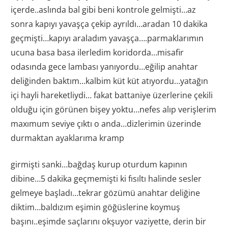
içerde..aslında bal gibi beni kontrole gelmişti…az
sonra kapıyı yavaşça çekip ayrıldı…aradan 10 dakika
geçmişti…kapıyı araladım yavaşça….parmaklarımın
ucuna basa basa ilerledim koridorda…misafir
odasında gece lambası yanıyordu…eğilip anahtar
deliğinden baktım…kalbim küt küt atıyordu…yatağın
içi hayli hareketliydi… fakat battaniye üzerlerine çekili
olduğu için görünen bişey yoktu…nefes alıp verişlerim
maxımum seviye çıktı o anda…dizlerimin üzerinde
durmaktan ayaklarıma kramp
girmişti sanki…bağdaş kurup oturdum kapının
dibine…5 dakika geçmemişti ki fısıltı halinde sesler
gelmeye başladı…tekrar gözümü anahtar deliğine
diktim…baldızım eşimin göğüslerine koymuş
başını..eşimde saçlarını okşuyor vaziyette, derin bir