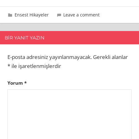
18 Eylül 2009
admin
Ensest Hikayeler
Leave a comment
BIR YANIT YAZIN
E-posta adresiniz yayınlanmayacak.
Gerekli alanlar
*
ile işaretlenmişlerdir
Yorum
*