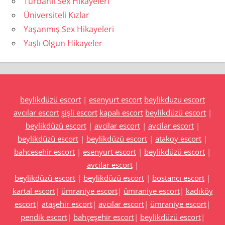
Türbanlı Sex Hikayeleri
Üniversiteli Kızlar
Yaşanmış Sex Hikayeleri
Yaşlı Olgun Hikayeler
beylikdüzü escort
|
esenyurt escort
beylikduzu escort
avcılar escort
şişli escort
kapalı escort
beylikdüzü escort
|
beylikdüzü escort
|
avcilar escort
|
avcilar escort
|
beylikdüzü escort
|
beylikdüzü escort
|
atakoy escort
|
bahcesehir escort
|
esenyurt escort
|
beylikdüzü escort
|
avcilar escort
|
beylikdüzü escort
|
beylikdüzü escort
|
bostancı escort
|
kartal escort
|
ümraniye escort
|
ümraniye escort
|
kadıköy
escort
|
ataşehir escort
|
avcılar escort
|
ümraniye escort
|
pendik escort
|
bahçeşehir escort
|
beylikdüzü escort
|