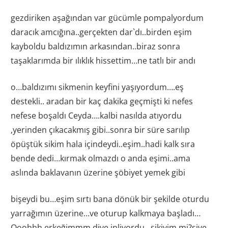
gezdiriken aşağından var gücümle pompalyordum
daracık amcığına..gerçekten dar`dı..birden eşim
kayboldu baldızımın arkasından..biraz sonra
taşaklarımda bir ılıklık hissettim…ne tatlı bir andı
o…baldızımı sikmenin keyfini yaşıyordum….eş
destekli.. aradan bir kaç dakika geçmişti ki nefes
nefese boşaldı Ceyda….kalbi nasılda atıyordu
,yerinden çıkacakmış gibi..sonra bir süre sarılıp
öpüştük sikim hala içindeydi..eşim..hadi kalk sıra
bende dedi…kırmak olmazdı o anda eşimi..ama
aslında baklavanın üzerine şöbiyet yemek gibi
bişeydi bu…eşim sırtı bana dönük bir şekilde oturdu
yarrağımın üzerine…ve oturup kalkmaya başladı…
Ooohhh erkeğimmm diye inliyordu…sikiyim mi?siye