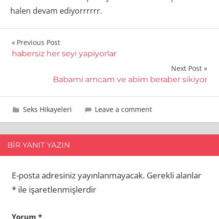
halen devam ediyorrrrrr.
Yazı
Previous Post
habersiz her seyi yapiyorlar
gezinmesi
Next Post
Babami amcam ve abim beraber sikiyor
16 Mart 2019
eşref
Seks Hikayeleri
Leave a comment
BIR YANIT YAZIN
E-posta adresiniz yayınlanmayacak.
Gerekli alanlar
*
ile işaretlenmişlerdir
Yorum
*