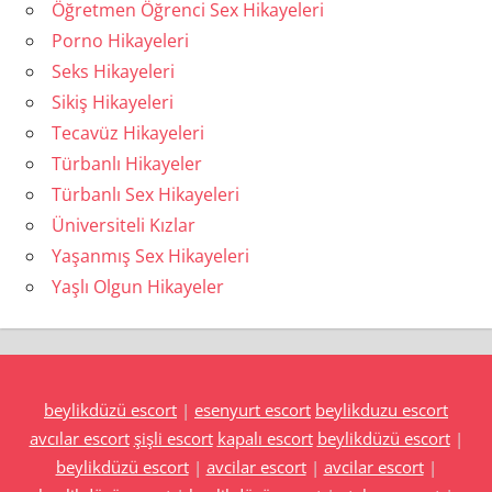
Öğretmen Öğrenci Sex Hikayeleri
Porno Hikayeleri
Seks Hikayeleri
Sikiş Hikayeleri
Tecavüz Hikayeleri
Türbanlı Hikayeler
Türbanlı Sex Hikayeleri
Üniversiteli Kızlar
Yaşanmış Sex Hikayeleri
Yaşlı Olgun Hikayeler
beylikdüzü escort
|
esenyurt escort
beylikduzu escort
avcılar escort
şişli escort
kapalı escort
beylikdüzü escort
|
beylikdüzü escort
|
avcilar escort
|
avcilar escort
|