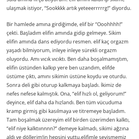
ulaşmak istiyor, “Sookkkk artık yeteeerrrrrg!” diyordu.
Bir hamlede amına girdiğimde, elif bir “Ooohhhh!”
çekti. Başladım elifin amında gidip gelmeye. Sikim
elifin amında dans ediyordu resmen. elif kaç orgazm
yaşadı bilmiyorum, inleye inleye sürekli orgazm
oluyordu. Amı vıcık vıcıktı. Ben daha boşalmamıştım,
elifin üstünden kalkıp yere ben uzandım, elifde
üstüme çıktı, amını sikimin üstüne koydu ve oturdu.
Sonra deli gibi oturup kalkmaya başladı. İkimiz de
nefes nefese kalmıştık. Ona, “elif hızlı ol, geliyorum!”
deyince, elif daha da hızlandı. Ben tüm vücuduma
kramp girmiş gibi kasılmaya ve titremeye başladım.
Tam boşalmak üzereyim elif birden üzerimden kalktı,
“elif niye kalktıınnnn?” demeye kalmadı, sikimi ağzına
aldı ve döllerim!in hepsini yuttu.elifimle sevişmemiz