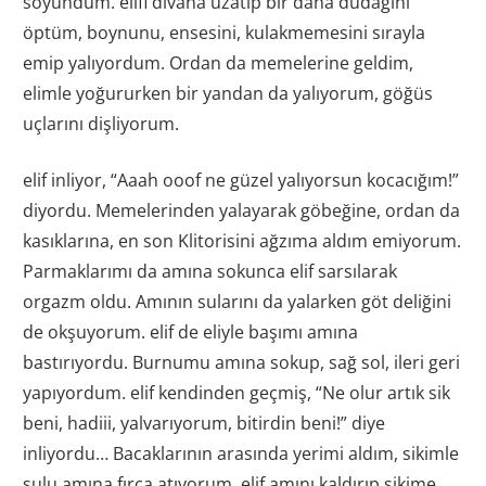
soyundum. elifi dıvana uzatıp bir daha dudağını
öptüm, boynunu, ensesini, kulakmemesini sırayla
emip yalıyordum. Ordan da memelerine geldim,
elimle yoğururken bir yandan da yalıyorum, göğüs
uçlarını dişliyorum.
elif inliyor, “Aaah ooof ne güzel yalıyorsun kocacığım!”
diyordu. Memelerinden yalayarak göbeğine, ordan da
kasıklarına, en son Klitorisini ağzıma aldım emiyorum.
Parmaklarımı da amına sokunca elif sarsılarak
orgazm oldu. Amının sularını da yalarken göt deliğini
de okşuyorum. elif de eliyle başımı amına
bastırıyordu. Burnumu amına sokup, sağ sol, ileri geri
yapıyordum. elif kendinden geçmiş, “Ne olur artık sik
beni, hadiii, yalvarıyorum, bitirdin beni!” diye
inliyordu… Bacaklarının arasında yerimi aldım, sikimle
sulu amına fırça atıyorum. elif amını kaldırıp sikime