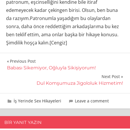
Yazı
Previous Post
Babası Sikemiyor, Oğluyla Sikişiyorum!
gezinmesi
Next Post
Dul Komşumuza Jigololuk Hizmetim!
15 Aralık 2013
admin
İş Yerinde Sex Hikayeleri
Leave a comment
BIR YANIT YAZIN