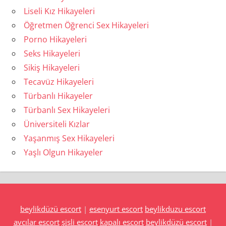
Liseli Kız Hikayeleri
Öğretmen Öğrenci Sex Hikayeleri
Porno Hikayeleri
Seks Hikayeleri
Sikiş Hikayeleri
Tecavüz Hikayeleri
Türbanlı Hikayeler
Türbanlı Sex Hikayeleri
Üniversiteli Kızlar
Yaşanmış Sex Hikayeleri
Yaşlı Olgun Hikayeler
beylikdüzü escort
|
esenyurt escort
beylikduzu escort
avcılar escort
şişli escort
kapalı escort
beylikdüzü escort
|