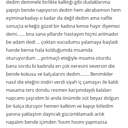
dedim demmele birlikte kalktığı gibi dudaklarıma
yapıştı bende napıyorsn dedim hem akrabamsın hem
eşiminarkadaşı o kadar da değil dedim ama nafile
sonuçta erkeğiz güzel bir kadına kımse hayır diyemez
demi……. bna sana yıllardır hastayım hiçmi anlmadın
be adam dedi … çoktan vucudumu yalamaya başladı
hande bense hala kolduğumda msamda
oturuyordum ….yırtmaçlı eteğiyle msama oturdu
bana sordu bi kadında en çok neresini seversin die
bende kokusu ve kalçalarını dedim…….. Benimkiler
nasıl die eteğini inidiri verdi siyah iç çamaşırı ile kaldı
masama ters dondu resmen karşımdaydı kalaları
napcamı şaşrıdım bi anda önümde süt beyaz dolgun
bir kalça duruyor hemen kalktım ve kapıyı kitledim
yanına yaklaştım dayncak gücümklamadı artık
napalım bende içimden ‘hısım hısımı yapmazsa