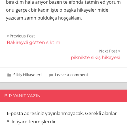
bıraktım hala arıyor bazen telefonda tatmin ediyorum
onu gerçek bir kadın işte o başka hikayelerimide
yazıcam zamn buldukça hoşçaklaın.
Yazı
Previous Post
Bakireydi götten siktim
gezinmesi
Next Post
piknikte sikiş hikayesi
12 Ocak 2015
sikici
Sikiş Hikayeleri
Leave a comment
BIR YANIT YAZIN
E-posta adresiniz yayınlanmayacak.
Gerekli alanlar
*
ile işaretlenmişlerdir