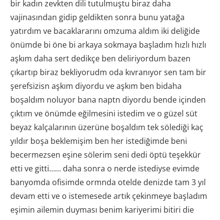
bir kadın zevkten dili tutulmuştu biraz daha
vajinasından gidip geldikten sonra bunu yatağa
yatırdım ve bacaklararını omzuma aldım iki deliğide
önümde bi öne bi arkaya sokmaya başladım hızlı hızlı
aşkım daha sert dedikçe ben deliriyordum bazen
çıkartıp biraz bekliyorudm oda kıvranıyor sen tam bir
şerefsizisn aşkım diyordu ve aşkım ben bidaha
boşaldım noluyor bana naptn diyordu bende içinden
çıktım ve önümde eğilmesini istedim ve o güzel süt
beyaz kalçalarının üzerüne boşaldım tek sölediği kaç
yıldır boşa beklemişim ben her istediğimde beni
becermezsen eşine sölerim seni dedi öptü teşekkür
etti ve gitti…… daha sonra o nerde istediyse evimde
banyomda ofisimde ormnda otelde denizde tam 3 yıl
devam etti ve o istemesede artık çekinmeye başladım
eşimin ailemin duyması benim kariyerimi bitiri die