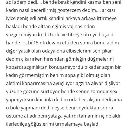
adi adam dedi…. bende bırak kendini kasma ben seni
kadın nasıl becerilirmiş göstercem dedim…. arkası
iyice genişledi artık kendini arkaya arkaya ittirmeye
basladı bende alttan eğimiş vajinasından
vazgeçemiyordm bi türlü ve titreye titreye boşaldı
hande ….. bi 15 dk devam ettikten sonra bunu aldım
diğer yatak olan odaya ona elbiselerimi sen çıkar
dedim çıkarırken hırısndan gömleğin düğmelerini
kopardı azgınlıktan konuşamıyordu o kadar azgın bir
kadın görmemiştim benim sopa gibi olmuş olan
aletimi koparırcasına avuçluyor ağzına alıyor dişliyor
yüzüne gözüne sürtüyor bende senne zamndır sex
yapmıyorsun kocanla dedim oda her akşamdedi ama
o böle yapmadı dedi neyse beni soyduktan sonra
üstüme atladı beni yataga yatırdı tamamını içine aldı
ilerledilçe göğüslerimi tırmalamaya başladı