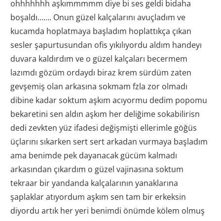
ohhhhhhh aşkımmmmm diye bi ses geldi bidaha
boşaldı……. Onun güzel kalçalarını avuçladım ve
kucamda hoplatmaya başladım hoplattıkça çıkan
sesler şapurtusundan ofis yıkılıyordu aldım handeyı
duvara kaldırdım ve o güzel kalçaları becermem
lazımdı gözüm ordaydı biraz krem sürdüm zaten
gevşemiş olan arkasına sokmam fzla zor olmadı
dibine kadar soktum aşkım acıyormu dedim popomu
bekaretini sen aldın aşkım her deliğime sokabilirisn
dedi zevkten yüz ifadesi değişmişti ellerimle göğüs
üçlarını sıkarken sert sert arkadan vurmaya başladım
ama benimde pek dayanacak gücüm kalmadı
arkasından çıkardım o güzel vajinasına soktum
tekraar bir yandanda kalçalarının yanaklarına
şaplaklar atıyordum aşkım sen tam bir erkeksin
diyordu artık her yeri benimdi önümde kölem olmuş