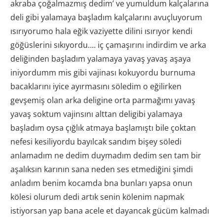
akraba çoğalmazmış dedim’ ve yumuldum kalçalarına
deli gibi yalamaya başladım kalçalarını avuçluyorum
ısırıyorumo hala eğik vaziyette dilini ısırıyor kendi
göğüslerini sıkıyordu…. iç çamaşırını indirdim ve arka
deliğinden başladım yalamaya yavaş yavaş aşaya
iniyordumm mis gibi vajinası kokuyordu burnuma
bacaklarını iyice ayırmasını söledim o eğilirken
gevşemiş olan arka deligine orta parmağımı yavaş
yavaş soktum vajinsını alttan deligibi yalamaya
başladım oysa çığlık atmaya başlamıştı bile çoktan
nefesi kesiliyordu bayılcak sandım bişey söledi
anlamadım ne dedim duymadım dedim sen tam bir
aşalıksın karının sana neden ses etmediğini şimdi
anladım benim kocamda bna bunları yapsa onun
kölesi olurum dedi artık senin kölenim napmak
istiyorsan yap bana acele et dayancak gücüm kalmadı