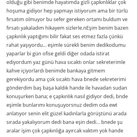
olduğu gibi benimde hayatımda gizli çapkınlıklar çok
hoşuma gidiyor hep yapmayı istiyorum ama bir türlü
fırsatım olmuyor bu sefer gereken ortamı buldum ve
fırsatı yakaladım hikayem sizlerle.nEşim benim bazen
çapkınlık yaptığımı bilir fakat ses etmez fazla çünkü
rahat yaşıyordu… eşimle sürekli benim dedikodumu
yaparlar bi gün ofise geldi diğer odada istirat
ediyordum yaz günü hava sıcaktı onlar sekreterimle
kahve içiyorlardı benimde bankaya gitmem
gerekiyordu ama çok sıcaktı hava bnede sekreterimi
gönderdim baş başa kaldık hande ile havadan sudan
konuşurken bana; e çapkınlık nasıl gidiyor dedi, bnde
eşimle bunlarımı konuşuyorsnuz dedim oda ewt
anlatıyor senin elit güzel kadınlarla görüştünü arada
sırada yakalıyorum dedi bana eşin dedi… bnede şu
aralar işim çok çapkınlığa ayırcak vaktım yok hande