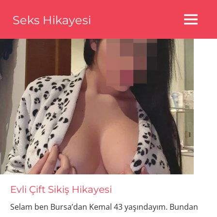
Skip
Seks Hikayesi
to
MENU
content
Seks
Hikayeleri,Bedava
Seks
Hikayeleri,Aldatma
Seks
Hikayeleri
Evli Çift Sikiş Hikayesi
Selam ben Bursa’dan Kemal 43 yaşındayım. Bundan