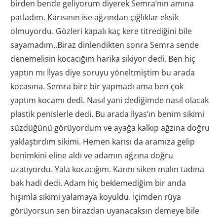
birden bende geliyorum diyerek Semra’nın amına
patladım. Karısının ise ağzından çığlıklar eksik
olmuyordu. Gözleri kapalı kaç kere titrediğini bile
sayamadım..Biraz dinlendikten sonra Semra sende
denemelisin kocacığım harika sikiyor dedi. Ben hiç
yaptın mı İlyas diye soruyu yöneltmiştim bu arada
kocasına. Semra bire bir yapmadı ama ben çok
yaptım kocamı dedi. Nasıl yani dediğimde nasıl olacak
plastik penislerle dedi. Bu arada İlyas’ın benim sikimi
süzdüğünü görüyordum ve ayağa kalkıp ağzına doğru
yaklaştırdım sikimi. Hemen karısı da aramıza gelip
benimkini eline aldı ve adamın ağzına doğru
uzatıyordu. Yala kocacığım. Karını siken malın tadına
bak hadi dedi. Adam hiç beklemediğim bir anda
hışımla sikimi yalamaya koyuldu. İçimden rüya
görüyorsun sen birazdan uyanacaksın demeye bile