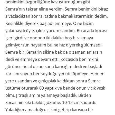
benimkini özgürlüğüne kavuşturduğum gibi
Semra’nın tekrar eline verdim. Semra benimkini biraz
sıvazladıktan sonra, tadına bakmak istermisin dedim.
Kesinlikle diyerek başladı emmeye. O ne biçim
yalamaydı öyle, çıldırıyorum sandım. Bu arada kocası
içeri girdi ve oooooo iki dakika boş bırakmaya
gelmiyorsun hayatım bu ne hız diyerek gülümsedi.
Semra bir Kemal’in sikine bak da o zaman anlarsın
dedi ve emmeye devam etti. Kocasıda benimkini
görünce helal olsun sana karıcığım dedi ve başladı
karısını soyup her soyduğu yeri de öpmeye. Hemen
yere uzandım ve çırılçıplak kaldıktan sonra Semra
üstüme oturarak 69 yaptık ve bende onun vıcık vıcık
olmuş traşlı amını yalamaya başladık. Birden
kocasının siki takıldı gözüme. 10-12 cm kadardı.
Yaladığım ama doğru sikini getirip karısına bir