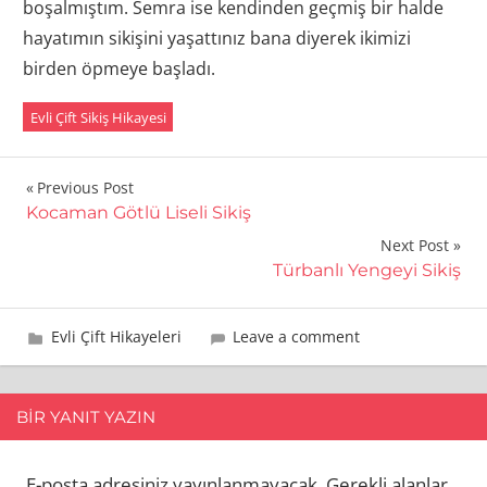
boşalmıştım. Semra ise kendinden geçmiş bir halde
hayatımın sikişini yaşattınız bana diyerek ikimizi
birden öpmeye başladı.
Evli Çift Sikiş Hikayesi
Yazı
Previous Post
Kocaman Götlü Liseli Sikiş
gezinmesi
Next Post
Türbanlı Yengeyi Sikiş
11 Eylül 2013
admin
Evli Çift Hikayeleri
Leave a comment
BIR YANIT YAZIN
E-posta adresiniz yayınlanmayacak.
Gerekli alanlar