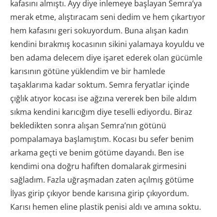
kafasını almıştı. Ayy diye inlemeye başlayan Semra’ya
merak etme, alıştıracam seni dedim ve hem çıkartıyor
hem kafasını geri sokuyordum. Buna alışan kadın
kendini bırakmış kocasının sikini yalamaya koyuldu ve
ben adama delecem diye işaret ederek olan gücümle
karısının götüne yüklendim ve bir hamlede
taşaklarıma kadar soktum. Semra feryatlar içinde
çığlık atıyor kocası ise ağzına vererek ben bile aldım
sıkma kendini karıcığım diye teselli ediyordu. Biraz
bekledikten sonra alışan Semra’nın götünü
pompalamaya başlamıştım. Kocası bu sefer benim
arkama geçti ve benim götüme dayandı. Ben ise
kendimi ona doğru hafiften domalarak girmesini
sağladım. Fazla uğraşmadan zaten açılmış götüme
İlyas girip çıkıyor bende karısına girip çıkıyordum.
Karısı hemen eline plastik penisi aldı ve amına soktu.