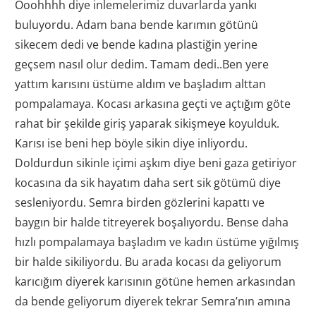
Ooohhhh diye inlemelerimiz duvarlarda yankı
buluyordu. Adam bana bende karımın götünü
sikecem dedi ve bende kadına plastiğin yerine
geçsem nasıl olur dedim. Tamam dedi..Ben yere
yattım karısını üstüme aldım ve başladım alttan
pompalamaya. Kocası arkasına geçti ve açtığım göte
rahat bir şekilde giriş yaparak sikişmeye koyulduk.
Karısı ise beni hep böyle sikin diye inliyordu.
Doldurdun sikinle içimi aşkım diye beni gaza getiriyor
kocasına da sik hayatım daha sert sik götümü diye
sesleniyordu. Semra birden gözlerini kapattı ve
baygın bir halde titreyerek boşalıyordu. Bense daha
hızlı pompalamaya başladım ve kadın üstüme yığılmış
bir halde sikiliyordu. Bu arada kocası da geliyorum
karıcığım diyerek karısının götüne hemen arkasından
da bende geliyorum diyerek tekrar Semra’nın amına