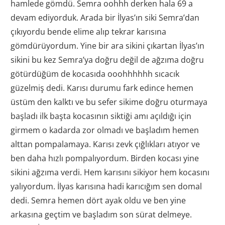
hamlede gömdü. Semra oohhh derken hala 69 a
devam ediyorduk. Arada bir İlyas’ın siki Semra’dan
çıkıyordu bende elime alıp tekrar karısına
gömdürüyordum. Yine bir ara sikini çıkartan İlyas’ın
sikini bu kez Semra’ya doğru değil de ağzıma doğru
götürdüğüm de kocasıda ooohhhhhh sıcacık
güzelmiş dedi. Karısı durumu fark edince hemen
üstüm den kalktı ve bu sefer sikime doğru oturmaya
başladı ilk başta kocasının siktiği amı açıldığı için
girmem o kadarda zor olmadı ve başladım hemen
alttan pompalamaya. Karısı zevk çığlıkları atıyor ve
ben daha hızlı pompalıyordum. Birden kocası yine
sikini ağzıma verdi. Hem karısını sikiyor hem kocasını
yalıyordum. İlyas karısına hadi karıcığım sen domal
dedi.
Semra hemen dört ayak oldu ve ben yine
arkasına geçtim ve başladım son sürat delmeye.