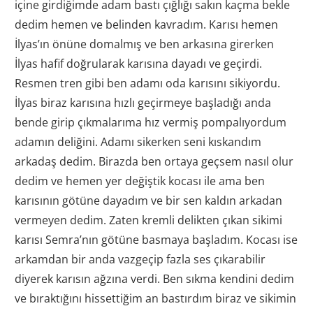
içine girdiğimde adam bastı çığlığı sakın kaçma bekle
dedim hemen ve belinden kavradım. Karısı hemen
İlyas’ın önüne domalmış ve ben arkasına girerken
İlyas hafif doğrularak karısına dayadı ve geçirdi.
Resmen tren gibi ben adamı oda karısını sikiyordu.
İlyas biraz karısına hızlı geçirmeye başladığı anda
bende girip çıkmalarıma hız vermiş pompalıyordum
adamın deliğini. Adamı sikerken seni kıskandım
arkadaş dedim. Birazda ben ortaya geçsem nasıl olur
dedim ve hemen yer değiştik kocası ile ama ben
karısının götüne dayadım ve bir sen kaldın arkadan
vermeyen dedim. Zaten kremli delikten çıkan sikimi
karısı Semra’nın götüne basmaya başladım. Kocası ise
arkamdan bir anda vazgeçip fazla ses çıkarabilir
diyerek karısın ağzına verdi. Ben sıkma kendini dedim
ve bıraktığını hissettiğim an bastırdım biraz ve sikimin