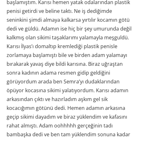
başlamıştım. Karısı hemen yatak odalarından plastik
penisi getirdi ve beline taktı. Ne iş dediğimde
seninkini şimdi almaya kalkarsa yırtılır kocamın götü
dedi ve güldü. Adamın ise hiç bir şey umurunda değil
kalkmış olan sikimi taşaklarımı yalamayla meşguldü.
Karısı İlyas’ı domaltıp kremlediği plastik penisle
zorlamaya başlamıştı bile ve birden adam yalamayı
bırakarak yavaş diye bildi karısına. Biraz uğraştan
sonra kadının adama resmen gidip geldiğini
görüyordum arada ben Semra’yı dudaklarından
öpüyor kocasına sikimi yalatıyordum. Karısı adamın
arkasından çıktı ve hazırladım aşkım gel sik
kocacığımın götünü dedi. Hemen adamın arkasına
geçip sikimi dayadım ve biraz yüklendim ve kafasını
rahat almıştı. Adam oohhhhh gerçeğinin tadı
bambaşka dedi ve ben tam yüklendim sonuna kadar