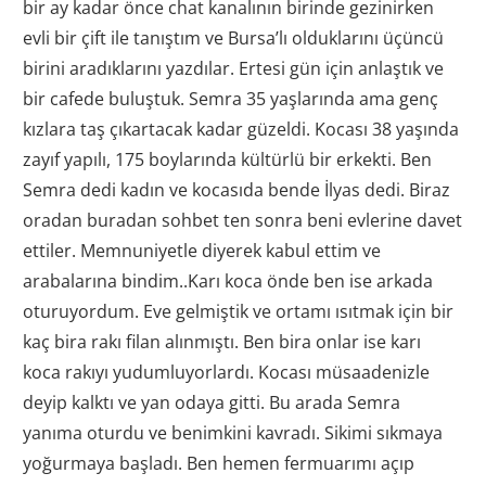
bir ay kadar önce chat kanalının birinde gezinirken
evli bir çift ile tanıştım ve Bursa’lı olduklarını üçüncü
birini aradıklarını yazdılar. Ertesi gün için anlaştık ve
bir cafede buluştuk. Semra 35 yaşlarında ama genç
kızlara taş çıkartacak kadar güzeldi. Kocası 38 yaşında
zayıf yapılı, 175 boylarında kültürlü bir erkekti. Ben
Semra dedi kadın ve kocasıda bende İlyas dedi. Biraz
oradan buradan sohbet ten sonra beni evlerine davet
ettiler. Memnuniyetle diyerek kabul ettim ve
arabalarına bindim..Karı koca önde ben ise arkada
oturuyordum. Eve gelmiştik ve ortamı ısıtmak için bir
kaç bira rakı filan alınmıştı. Ben bira onlar ise karı
koca rakıyı yudumluyorlardı. Kocası müsaadenizle
deyip kalktı ve yan odaya gitti. Bu arada Semra
yanıma oturdu ve benimkini kavradı. Sikimi sıkmaya
yoğurmaya başladı. Ben hemen fermuarımı açıp