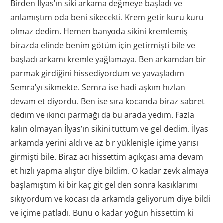
Birden İlyas’ın siki arkama değmeye başladı ve
anlamıştım oda beni sikecekti. Krem getir kuru kuru
olmaz dedim. Hemen banyoda sikini kremlemiş
birazda elinde benim götüm için getirmişti bile ve
başladı arkamı kremle yağlamaya. Ben arkamdan bir
parmak girdiğini hissediyordum ve yavaşladım
Semra’yı sikmekte. Semra ise hadi aşkım hızlan
devam et diyordu. Ben ise sıra kocanda biraz sabret
dedim ve ikinci parmağı da bu arada yedim. Fazla
kalın olmayan İlyas’ın sikini tuttum ve gel dedim. İlyas
arkamda yerini aldı ve az bir yüklenişle içime yarısı
girmişti bile. Biraz acı hissettim açıkçası ama devam
et hızlı yapma alıştır diye bildim. O kadar zevk almaya
başlamıştım ki bir kaç git gel den sonra kasıklarımı
sıkıyordum ve kocası da arkamda geliyorum diye bildi
ve içime patladı. Bunu o kadar yoğun hissettim ki