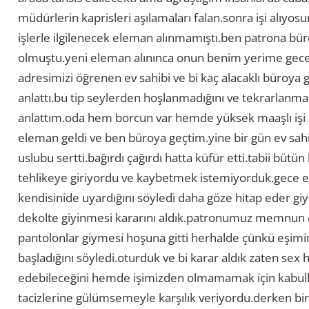
müdürlerin kaprisleri aşılamaları falan.sonra işi alıyosu
işlerle ilgilenecek eleman alınmamıştı.ben patrona bür
olmuştu.yeni eleman alınınca onun benim yerime gecec
adresimizi öğrenen ev sahibi ve bi kaç alacaklı büroya
anlattı.bu tip seylerden hoşlanmadığını ve tekrarla
anlattım.oda hem borcun var hemde yüksek maaşlı işi z
eleman geldi ve ben büroya geçtim.yine bir gün ev sahi
uslubu sertti.bağırdı çağırdı hatta küfür etti.tabii bütü
tehlikeye giriyordu ve kaybetmek istemiyorduk.gece
kendisinide uyardığını söyledi daha göze hitap eder g
dekolte giyinmesi kararını aldık.patronumuz memnun o
pantolonlar giymesi hoşuna gitti herhalde çünkü eşimin 
başladığını söyledi.oturduk ve bi karar aldık zaten sex 
edebileceğini hemde işimizden olmamamak için kabulle
tacizlerine gülümsemeyle karşılık veriyordu.derken bir g