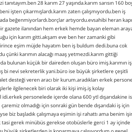
zi tanıtayım.ben 28 karım 27 yaşında.karım sarısın 160 bo
 beni işten çıkarmışlardı.karım zaten çalışmıyordu.ben iş
yada beğenmiyorlardı.borçlar artıyordu.evsahibi heran kap
n bir gazete ilanından hem erkek hemde bayan eleman aray
ğu için karım gitti.akşam eve ben her zamanki gibi
girince eşim müjde hayatım ben iş buldum dedi.buna cok
 çünki karımın alacağı maaş yetmezdi.karım gittiği
da bulunan küçük bir daireden oluşan büro imiş.karımın iş
bi nevi sekreterlik yani.büro ise büyük şirketlere çeşitli
let desteği veren aracı bir kurum.aradıkları erkek persone
lerle ilgilenecek biri olarak iki kişi imiş.iş kolay
idi.erkek personelede içerde olana 600 ytl dışarıdakine i
 çaremiz olmadığı için sonraki gün bende dışarıdaki iş için
 biz başladık çalışmaya eşimin işi rahattı ama benim iş
tasi gerek minübüs gerekse otobüslerle gerci 1 ay içinde
ası büyük şirketlerden iş koparmaya çalışıyordum.o genel