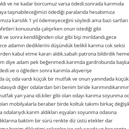
aldı ve ne kadar borcumuz varsa ödedi.sonrada karımıda
aya taşınabileceğimizi ödediği paralarıda hesabımıza
mıza karsılık 1 yıl ödemeyeceğini söyledi ama bazı sartları
afetleri konusunda çalışırken onun istediği gibi
 ve sonra kendiliğinden olur gibi bişi mırıldandı.gece
ce adamın dediklerini düşündük belikli karıma cok seksi
rden kabul etme kararı aldık.sabah patrona bildirdik hem
afetim diye adam pek beğenmedi.karımda gardrobunda başk
 dedi.ve o öğleden sonra karımla alışverişe
roda üç oda vardı küçük bir mutfak ve onun yanındada küçük
odasıydı diğer odalardan biri benim biride karımındıkarımı
mutfak yan yana idi.kiler gibi olan odayı karıma soyunma o
an mobilyalarla beraber birde koltuk takımı birkaç değişi
a odalarıydı.karım aldıkları eşyaları soyunma odasına
klarına baktım bir sürü renkte diz üstü etekler dar
.ama benim dikkatimi çekenler ise çok sayıda ve her rente