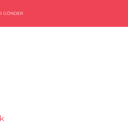
Nİ GÖNDER
ık