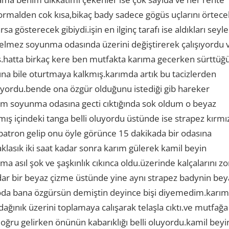
 normalden cok kısa,bikaç bady sadece gögüs uçlarını örtece
sa gösterecek gibiydi.işin en ilginç tarafı ise aldıkları seyle
 gelmez soyunma odasında üzerini değiştirerek çalışıyordu 
muş.hatta birkaç kere ben mutfakta karıma gecerken sürttüğ
ına bile oturtmaya kalkmış.karımda artık bu tacizlerden
üyordu.bende ona özgür olduğunu istediği gib hareker
rım soyunma odasına gecti cıktığında sok oldum o beyaz
mış içindeki tanga belli oluyordu üstünde ise strapez kırmız
ii patron gelip onu öyle görünce 15 dakikada bir odasına
lasık iki saat kadar sonra karım gülerek kamil beyin
 asıl şok ve şaşkınlık cıkınca oldu.üzerinde kalçalarını zo
adar bir beyaz çizme üstünde yine aynı strapez badynin bey
oda bana özgürsün demiştin deyince bişi diyemedim.karım
dağınık üzerini toplamaya calışarak telaşla cıktı.ve mutfağa
oğru gelirken önünün kabarıklığı belli oluyordu.kamil beyi