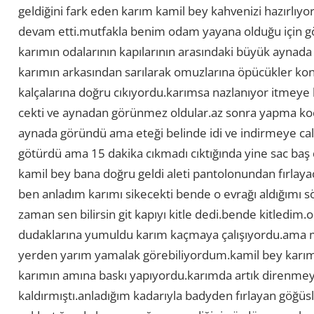
geldiğini fark eden karım kamil bey kahvenizi hazırlıy
devam etti.mutfakla benim odam yayana olduğu için g
karımın odalarının kapılarının arasındaki büyük ayn
karımın arkasından sarılarak omuzlarına öpücükler kon
kalçalarına doğru cıkıyordu.karımsa nazlanıyor itmeye
cekti ve aynadan görünmez oldular.az sonra yapma koca
aynada göründü ama eteği belinde idi ve indirmeye calı
götürdü ama 15 dakika cıkmadı cıktığında yine sac baş 
kamil bey bana doğru geldi aleti pantolonundan fırlayac
ben anladım karımı sikecekti bende o evrağı aldığımı 
zaman sen bilirsin git kapıyı kitle dedi.bende kitledim
dudaklarına yumuldu karım kaçmaya çalışıyordu.ama 
yerden yarım yamalak görebiliyordum.kamil bey karımın
karımın amına baskı yapıyordu.karımda artık direnmeyi b
kaldırmıştı.anladığım kadarıyla badyden fırlayan göğü