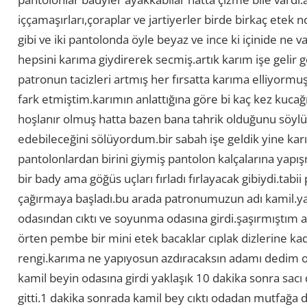
iççamaşırları,çoraplar ve jartiyerler birde birkaç etek
gibi ve iki pantolonda öyle beyaz ve ince ki içinide ne var
hepsini karıma giydirerek secmiş.artık karım işe gelir
patronun tacizleri artmış her fırsatta karıma elliyor
fark etmiştim.karımın anlattığına göre bi kaç kez kucağ
hoşlanır olmuş hatta bazen bana tahrik olduğunu söyl
edebileceğini sölüyordum.bir sabah işe geldik yine ka
pantolonlardan birini giymiş pantolon kalçalarına yapış
bir bady ama göğüs uçları fırladı fırlayacak gibiydi.tab
çağırmaya başladı.bu arada patronumuzun adı kamil.yak
odasından cıktı ve soyunma odasına girdi.şaşırmıştım ama
örten pembe bir mini etek bacaklar cıplak dizlerine k
rengi.karıma ne yapıyosun azdıracaksın adamı dedim 
kamil beyin odasına girdi yaklaşık 10 dakika sonra sacı 
gitti.1 dakika sonrada kamil bey cıktı odadan mutfağa d