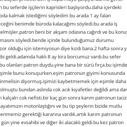
n bu seferde işçilerin kaprisleri başlıyordu.daha içerdeki
oda kalmak istediğimi söyledim bu arada 1 ay falan
eğini benimde büroda kalacağımı söyledi.bu arada iş
 gelmişler.patron beni bir akşam odasına cağırdı ve bu kon
nmamasını söyledi.bende içinde bulunduğumuz durumu
or olduğu için istemiyosun diye kızdı bana.2 hafta sonra y
bi geldi.adamda haklı 8 ay kira borcumuz vardı.bu sefer
n bu olanları patron duydu.yine bana bir sürü fırça.bu işimd
 eşimle bunu konuşurken.eşim patronun giyimi konusunda
iyinmelisin diyormuş.işimizi kaybetmemek için eşimle daha
lmuştu bundan aslında cok acık kıyafetler değildi ama da
kalçalrı cok nefisti.bir kaç gün sonra karım patronun taci
hayatımızın motonlaştığını ve bu tip şeylerin bizide mutlu
nmemiz gerektiği kararına vardık.artık karım patronun
ün yine evsahibi ve diğer iki alacaklı geldi.bu kez patron