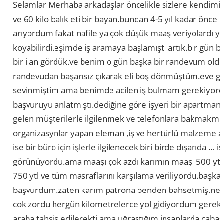
Selamlar Merhaba arkadaşlar öncelikle sizlere kendimi
ve 60 kilo balık eti bir bayan.bundan 4-5 yıl kadar önce
arıyordum fakat nafile ya çok düşük maaş veriyolardı 
koyabilirdi.eşimde iş aramaya başlamıştı artık.bir gü
bir ilan gördük.ve benim o gün başka bir randevum oldu
randevudan başarısız çıkarak eli boş dönmüştüm.eve 
sevinmiştim ama benimde acilen iş bulmam gerekiyordu
başvuruyu anlatmıştı.dediğine göre işyeri bir apartman
gelen müşterilerle ilgilenmek ve telefonlara bakmakmış 
organizasynlar yapan eleman ,iş ve hertürlü malzeme a
ise bir büro için işlerle ilgilenecek biri birde dışarıda … iş
görünüyordu.ama maaşı çok azdı karımın maaşı 500 ytl 
750 ytl ve tüm masraflarını karşılama veriliyordu.başka
başvurdum.zaten karım patrona benden bahsetmiş.neyse
cok zordu hergün kilometrelerce yol gidiyordum gerek 
araba tahsis edilecekti ama uğraştığım insanlarda cab