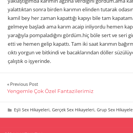
yaklaştığımda karımın ağzına verdiğini gördüm.ama kar
yalattıktan sonra birden karımın elinden tutarak oda
kamil bey her zaman kapattığı kapıyı bile tam kapatam
gelmeye başladı ama karım acaip inliyordu hemen kapı
yarağıyla pompaladığını gördüm.hiç böle sert ve seri gi
etti ve hemen gelip kapattı. Tam iki saat karımın bağırm
cıktı yorgun ve bitkindi ve bacaklarından döller süzülüy
çalıştık o işyerinde.
Yazı
Previous Post
Yengemle Çok Özel Fantazilerimiz
gezinmesi
26 Kasım 2013
admin
Eşli Sex Hikayeleri
,
Gerçek Sex Hikayeleri
,
Grup Sex Hikayele