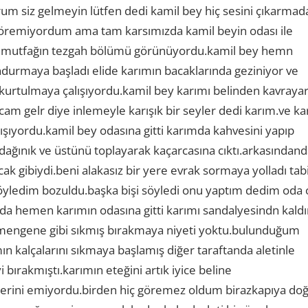
orum siz gelmeyin lütfen dedi kamil bey hiç sesini çıkarmad
öremiyordum ama tam karsımızda kamil beyin odası ile
ada mutfağın tezgah bölümü görünüyordu.kamil bey hemn
durmaya başladı elide karımın bacaklarında geziniyor ve
 kurtulmaya çalışıyordu.kamil bey karımı belinden kavraya
m gelr diye inlemeyle karışık bir seyler dedi karım.ve ka
şıyordu.kamil bey odasına gitti karımda kahvesini yapıp
dağınık ve üstünü toplayarak kaçarcasına cıktı.arkasındand
ak gibiydi.beni alakasız bir yere evrak sormaya yolladı tabi
söyledim bozuldu.başka bişi söyledi onu yaptım dedim oda 
.oda hemen karımın odasına gitti karımı sandalyesindn kaldı
mengene gibi sıkmış bırakmaya niyeti yoktu.bulunduğum
 kalçalarını sıkmaya başlamış diğer taraftanda aletinle
ırakmıştı.karımın eteğini artık iyice beline
slerini emiyordu.birden hiç göremez oldum birazkapıya do