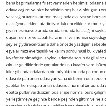
bana bağırmalarına fırsat vermeden hepimizi odasına 
odaya cağırdı ve bize kendisinin boş bi evi olduğunu or
yazacağını ayrıca karımın maaşınıda evkirası ve borçları
olacağınıda ekledi.biz dinliyorduk.öncelikle karımın kıy
giyinmesini,evde arada sırada onunda kalacağını söyledi
düşünmemizi ve sabah kararımızı vermemizi söyledi.ge
şeyler giydirecekti.ama daha öncede yazdığım sebeple
eşyalarımızı eve taşıdık ve karım sordu nasıl bu kıy
kıyafetler olmadığını söyledi adamda sorun değil alırız
cıktılar.geldiklerinde çantalar dolusu kıyafet vardı.bü
kiler gibi oda.odalardan biri büyüktü bu oda patronun 
odası ile patronun odası yan yana idi benim oda ilede 
yaptılar hemen.patronun odasında normal bir büroda ol
ebatta puflar vardı.bizim odalar ise normal büro çalışm
yerleştirmeye geçince bende peşinden gittim ve ne aldı
pantolonlar badyler ayakkabilar hatta çizme bile vardı