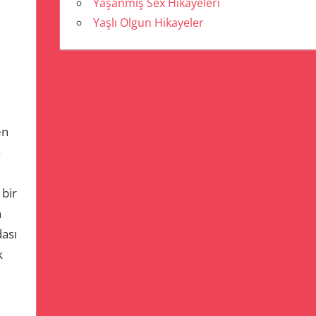
Yaşanmış Sex Hikayeleri
Yaşlı Olgun Hikayeler
en
a
 bir
n
dası
k