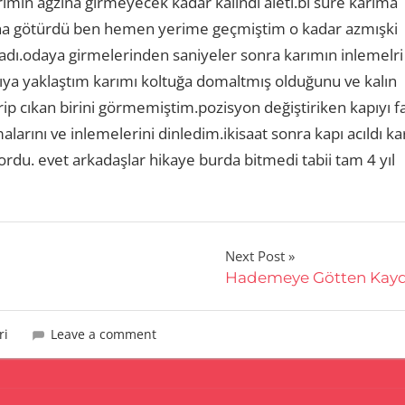
ımın ağzına girmeyecek kadar kalındı aleti.bi süre karıma
sına götürdü ben hemen yerime geçmiştim o kadar azmışki
adı.odaya girmelerinden saniyeler sonra karımın inlemelri
ya yaklaştım karımı koltuğa domaltmış olduğunu ve kalın
rip cıkan birini görmemiştim.pozisyon değiştiriken kapıyı f
alarını ve inlemelerini dinledim.ikisaat sonra kapı acıldı k
ordu. evet arkadaşlar hikaye burda bitmedi tabii tam 4 yıl
Next Post
Hademeye Götten Kay
ri
Leave a comment