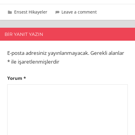
11 Eylül 2013
admin
Ensest Hikayeler
Leave a comment
BIR YANIT YAZIN
E-posta adresiniz yayınlanmayacak.
Gerekli alanlar
*
ile işaretlenmişlerdir
Yorum
*