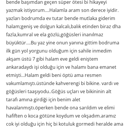
bende başımdan geçen süper ötesi bi hikayeyi
yazmak istiyorum….Halamla aram son derece iyidir.
yazları bodrumda ev tutar bende mutlaka giderim
halam;geniş ve dolgun kalcalı,balık etinden biraz dha
fazla,kumral ve ela gözlü,göğüsleri inanılmaz
büyüktür….Bu yaz yine onun yanına gittim bodruma
ilk gün yol yorgunu olduğum için sahile inmedim
akşam üstü 7 gibi halam eve geldi eniştem
ankaradaydı işi olduğu için ve halamı bana emanet
etmişti…Halam geldi beni öptü ama resmen
vakumlamıştı.üstünde kahverengi bi bikine. vardı ve
göğüsleri taaşıyodu..Göğüs uçları ve bikininin alt
tarafı amına girdiği için benim alet
havalanmıştı.öperken bende ona sarıldım ve elimi
hafiften o koca götüne koydum ve okşadım.aramız
cok iyi olduğu için hiç bi kotuluk gormedi heralde ama