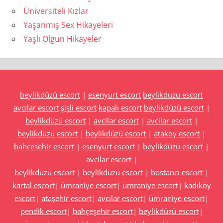
Üniversiteli Kızlar
Yaşanmış Sex Hikayeleri
Yaşlı Olgun Hikayeler
beylikdüzü escort
|
esenyurt escort
beylikduzu escort
avcılar escort
şişli escort
kapalı escort
beylikdüzü escort
|
beylikdüzü escort
|
avcilar escort
|
avcilar escort
|
beylikdüzü escort
|
beylikdüzü escort
|
atakoy escort
|
bahcesehir escort
|
esenyurt escort
|
beylikdüzü escort
|
avcilar escort
|
beylikdüzü escort
|
beylikdüzü escort
|
bostancı escort
|
kartal escort
|
ümraniye escort
|
ümraniye escort
|
kadıköy
escort
|
ataşehir escort
|
avcılar escort
|
ümraniye escort
|
pendik escort
|
bahçeşehir escort
|
beylikdüzü escort
|