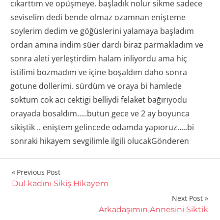
cıkarttım ve opüşmeye. başladık nolur sikme sadece
seviselim dedi bende olmaz ozamnan enişteme
soylerim dedim ve göğüslerini yalamaya başladım
ordan amına indim süer dardı biraz parmakladım ve
sonra aleti yerleştirdim halam inliyordu ama hiç
istifimi bozmadım ve içine boşaldım daho sonra
gotune dollerimi. sürdüm ve oraya bi hamlede
soktum cok acı cektigi belliydi felaket bağırıyodu
orayada bosaldım…..butun gece ve 2 ay boyunca
sikiştik .. eniştem gelincede odamda yapıoruz…..bi
sonraki hikayem sevgilimle ilgili olucakGönderen
Yazı
Previous Post
Dul kadını Sikiş Hikayem
gezinmesi
Next Post
Arkadaşımın Annesini Siktik