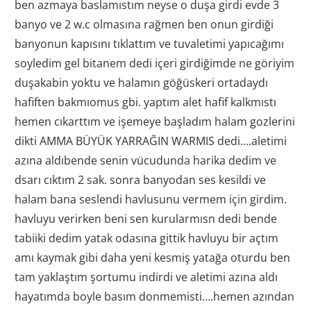
ben azmaya baslamıstım neyse o duşa girdi evde 3
banyo ve 2 w.c olmasına rağmen ben onun girdiği
banyonun kapısını tıklattım ve tuvaletimi yapıcağımı
soyledim gel bitanem dedi içeri girdiğimde ne göriyim
duşakabin yoktu ve halamın göğüskeri ortadaydı
hafiften bakmıomus gbi. yaptım alet hafif kalkmıstı
hemen cıkarttım ve işemeye başladım halam gozlerini
dikti AMMA BÜYÜK YARRAĞIN WARMIS dedi….aletimi
azına aldıbende senin vücudunda harika dedim ve
dsarı cıktım 2 sak. sonra banyodan ses kesildi ve
halam bana seslendi havlusunu vermem için girdim.
havluyu verirken beni sen kurularmısn dedi bende
tabiiki dedim yatak odasına gittik havluyu bir açtım
amı kaymak gibi daha yeni kesmiş yatağa oturdu ben
tam yaklaştım şortumu indirdi ve aletimi azına aldı
hayatımda boyle basım donmemisti….hemen azından