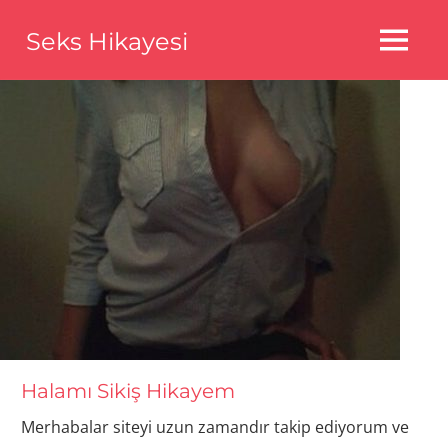
Skip
Seks Hikayesi
to
MENU
content
Seks
Hikayeleri,Bedava
Seks
Hikayeleri,Aldatma
Seks
Hikayeleri
Halamı Sikiş Hikayem
Merhabalar siteyi uzun zamandır takip ediyorum ve