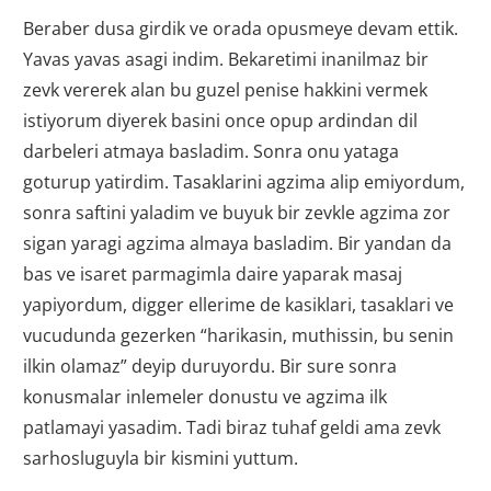
Beraber dusa girdik ve orada opusmeye devam ettik.
Yavas yavas asagi indim. Bekaretimi inanilmaz bir
zevk vererek alan bu guzel penise hakkini vermek
istiyorum diyerek basini once opup ardindan dil
darbeleri atmaya basladim. Sonra onu yataga
goturup yatirdim. Tasaklarini agzima alip emiyordum,
sonra saftini yaladim ve buyuk bir zevkle agzima zor
sigan yaragi agzima almaya basladim. Bir yandan da
bas ve isaret parmagimla daire yaparak masaj
yapiyordum, digger ellerime de kasiklari, tasaklari ve
vucudunda gezerken “harikasin, muthissin, bu senin
ilkin olamaz” deyip duruyordu. Bir sure sonra
konusmalar inlemeler donustu ve agzima ilk
patlamayi yasadim. Tadi biraz tuhaf geldi ama zevk
sarhosluguyla bir kismini yuttum.