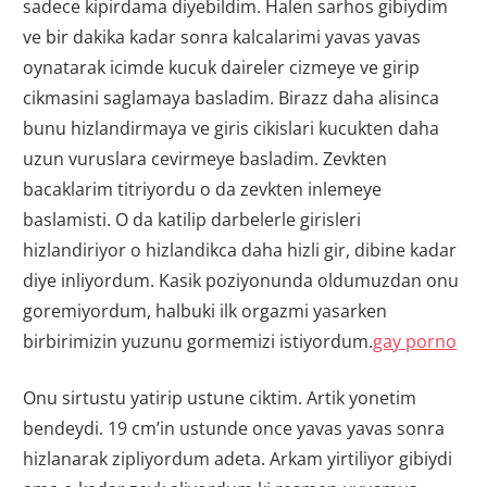
sadece kipirdama diyebildim. Halen sarhos gibiydim
ve bir dakika kadar sonra kalcalarimi yavas yavas
oynatarak icimde kucuk daireler cizmeye ve girip
cikmasini saglamaya basladim. Birazz daha alisinca
bunu hizlandirmaya ve giris cikislari kucukten daha
uzun vuruslara cevirmeye basladim. Zevkten
bacaklarim titriyordu o da zevkten inlemeye
baslamisti. O da katilip darbelerle girisleri
hizlandiriyor o hizlandikca daha hizli gir, dibine kadar
diye inliyordum. Kasik poziyonunda oldumuzdan onu
goremiyordum, halbuki ilk orgazmi yasarken
birbirimizin yuzunu gormemizi istiyordum.
gay porno
Onu sirtustu yatirip ustune ciktim. Artik yonetim
bendeydi. 19 cm’in ustunde once yavas yavas sonra
hizlanarak zipliyordum adeta. Arkam yirtiliyor gibiydi