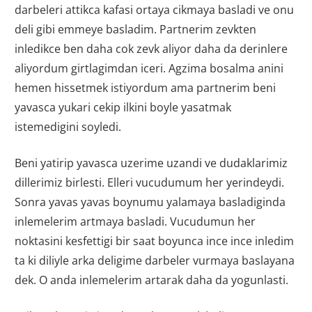
darbeleri attikca kafasi ortaya cikmaya basladi ve onu
deli gibi emmeye basladim. Partnerim zevkten
inledikce ben daha cok zevk aliyor daha da derinlere
aliyordum girtlagimdan iceri. Agzima bosalma anini
hemen hissetmek istiyordum ama partnerim beni
yavasca yukari cekip ilkini boyle yasatmak
istemedigini soyledi.
Beni yatirip yavasca uzerime uzandi ve dudaklarimiz
dillerimiz birlesti. Elleri vucudumum her yerindeydi.
Sonra yavas yavas boynumu yalamaya basladiginda
inlemelerim artmaya basladi. Vucudumun her
noktasini kesfettigi bir saat boyunca ince ince inledim
ta ki diliyle arka deligime darbeler vurmaya baslayana
dek. O anda inlemelerim artarak daha da yogunlasti.