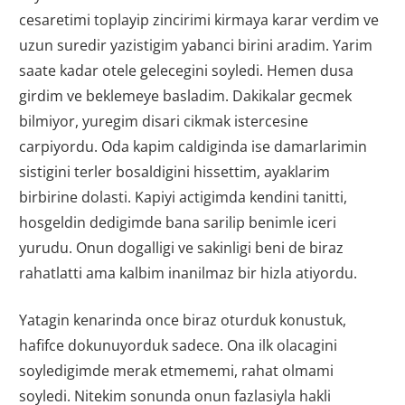
cesaretimi toplayip zincirimi kirmaya karar verdim ve
uzun suredir yazistigim yabanci birini aradim. Yarim
saate kadar otele gelecegini soyledi. Hemen dusa
girdim ve beklemeye basladim. Dakikalar gecmek
bilmiyor, yuregim disari cikmak istercesine
carpiyordu. Oda kapim caldiginda ise damarlarimin
sistigini terler bosaldigini hissettim, ayaklarim
birbirine dolasti. Kapiyi actigimda kendini tanitti,
hosgeldin dedigimde bana sarilip benimle iceri
yurudu. Onun dogalligi ve sakinligi beni de biraz
rahatlatti ama kalbim inanilmaz bir hizla atiyordu.
Yatagin kenarinda once biraz oturduk konustuk,
hafifce dokunuyorduk sadece. Ona ilk olacagini
soyledigimde merak etmememi, rahat olmami
soyledi. Nitekim sonunda onun fazlasiyla hakli