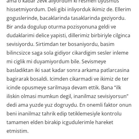
ama o kadar zevk aliyordum ki resmen uyusmus
hissetmiyordum. Deli gibi inliyorduk ikimiz de. Ellerim
goguslerinde, bacaklarinda tasaklarinda geziyordu.
Bir anda dogulup oturma pozisyonuna geldi ve
dudaklarimi delice yapisti, dillerimiz birbiriyle cilginca
sevisiyordu. Sirtimdan ter bosaniyordu, basim
bilincsizce saga sola gidiyor cikardigim sesler inleme
mi ciglik mi duyamiyordum bile. Sevismeye
basladiktan iki saat kadar sonra arkama patlarcasina
bagirarak bosaldi. Icimden cikarmadi ve ikimiz de ter
icinde opusmeye sarilmaya devam ettik. Bana “ilk
iliskin olmasi mumkun degil, inanilmaz sevisiyorsun”
dedi ama yuzde yuz dogruydu. En onemli faktor onun
beni inanilmaz tahrik edip tetiklemesiyle kontrolu
tamamen elden birakip icgudulerimle hareket
etmistim.