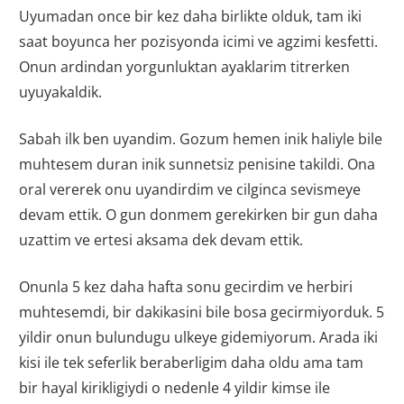
Uyumadan once bir kez daha birlikte olduk, tam iki
saat boyunca her pozisyonda icimi ve agzimi kesfetti.
Onun ardindan yorgunluktan ayaklarim titrerken
uyuyakaldik.
Sabah ilk ben uyandim. Gozum hemen inik haliyle bile
muhtesem duran inik sunnetsiz penisine takildi. Ona
oral vererek onu uyandirdim ve cilginca sevismeye
devam ettik. O gun donmem gerekirken bir gun daha
uzattim ve ertesi aksama dek devam ettik.
Onunla 5 kez daha hafta sonu gecirdim ve herbiri
muhtesemdi, bir dakikasini bile bosa gecirmiyorduk. 5
yildir onun bulundugu ulkeye gidemiyorum. Arada iki
kisi ile tek seferlik beraberligim daha oldu ama tam
bir hayal kirikligiydi o nedenle 4 yildir kimse ile