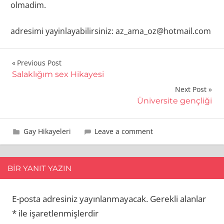
olmadim.
adresimi yayinlayabilirsiniz: az_ama_oz@hotmail.com
Yazı
Previous Post
Salaklığım sex Hikayesi
gezinmesi
Next Post
Üniversite gençliği
18 Eylül 2021
Hasan
Gay Hikayeleri
Leave a comment
BIR YANIT YAZIN
E-posta adresiniz yayınlanmayacak.
Gerekli alanlar
*
ile işaretlenmişlerdir