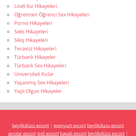
Liseli Kız Hikayeleri
Öğretmen Öğrenci Sex Hikayeleri
Porno Hikayeleri
Seks Hikayeleri
Sikiş Hikayeleri
Tecavüz Hikayeleri
Türbanlı Hikayeler
Türbanlı Sex Hikayeleri
Üniversiteli Kızlar
Yaşanmış Sex Hikayeleri
Yaşlı Olgun Hikayeler
beylikdüzü escort
|
esenyurt escort
beylikduzu escort
avcılar escort
şişli escort
kapalı escort
beylikdüzü escort
|