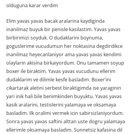
olduguna karar verdim
Elim yavas yavas bacak aralarina kaydiginda
inanilmaz buyuk bir penisle kasilastim. Yavas yavas
birbirimizi soyduk. O dudaklarini boynuma,
goguslerime vucudumun her noktasina degdirdikce
inanilmaz heyecanlaniyor ama yavas yavas kendimi
olaylarin akisina birkaiyordum. Onu tamamen soyup
boxer ile biraktim. Yavas yavas vucudunu ellerim
dudaklarim ve dilimle kesfe basladim. Boxer’ini
cikartarak aletini serbest biraktigimda ise yaraginin
yari inik hali bile benimkinden buyuktu. Yavas yavas
kasik aralarini, testislerini yalamaya ve oksamaya
basladim. Ilk oralimi vermek icin sabirsizlaniyordum.
Sonra yavas yavas saftini alttan uste dogru yalamaya
ellerimle oksamaya basladim. Sunnetsiz kafasina dil