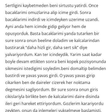
Sertligini kaybetmeden beni sirtustu yatirdi. Once
bacaklarimi omuzlarina alip icime girdi. Sonra
bacaklarimi indirdi ve icimdeyken uzerime uzandi.
Ayni anda hem icimde gidip geliyor hem de
opusyorduk. Basta bacaklarimi yanda tutarken bir
sure sonra onun beeline doladim ve kalcalarindan
bastirarak “daha hizli gir, daha sert sik” diye
yalvariyordum. Kan ter icindeydik. Yarim saat kadar
boyle devam ettikten sonra beni kopek pozisyonunda
sikmesini istedigimi soyledim.beni domaltip belimden
bastirdi ve yavas yavas girdi. O yavas yavas girip
cikarken ben de daireler cizerek her noktama
degmesini sagliyordum. Bir sure sonra onun giris
cikislariyla birlikte ben de kalcalarimi daire disinda
ileri geri hareket ettiriyordum. Gozlerim karariyordu
zevkten, onun da inlemeleri yukselmeye baslamisti.