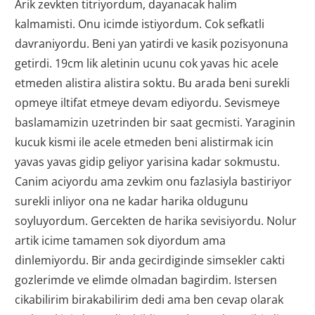
Arik zevkten titriyordum, dayanacak halim
kalmamisti. Onu icimde istiyordum. Cok sefkatli
davraniyordu. Beni yan yatirdi ve kasik pozisyonuna
getirdi. 19cm lik aletinin ucunu cok yavas hic acele
etmeden alistira alistira soktu. Bu arada beni surekli
opmeye iltifat etmeye devam ediyordu. Sevismeye
baslamamizin uzetrinden bir saat gecmisti. Yaraginin
kucuk kismi ile acele etmeden beni alistirmak icin
yavas yavas gidip geliyor yarisina kadar sokmustu.
Canim aciyordu ama zevkim onu fazlasiyla bastiriyor
surekli inliyor ona ne kadar harika oldugunu
soyluyordum. Gercekten de harika sevisiyordu. Nolur
artik icime tamamen sok diyordum ama
dinlemiyordu. Bir anda gecirdiginde simsekler cakti
gozlerimde ve elimde olmadan bagirdim. Istersen
cikabilirim birakabilirim dedi ama ben cevap olarak