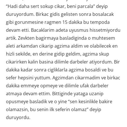
“Hadi daha sert sokup cikar, beni parcala” deyip
duruyordum. Birkac gidis gelisten sonra bosalacak
gibi gorunmesine ragmen 15 dakika bu tempoda
devam etti. Bacaklarim adeta uyusmus hissetmiyordu
artik. Zevkten bagirmaya basladiginda o muhtesem
aleti arkamdan cikarip agzima aldim ve olabilecek en
hizli sekilde, en derine gidip geldim, agzima skup
cikarirken kalin basina dilimle darbeler atiyordum. Bir
dakika kadar sonra cigliklarla agzima bosaldi ve bu
sefer hepsini yuttum. Agzimdan cikarmadim ve birkac
dakika emmeye opmeye ve dilimle ufak darbeler
atmaya devam ettim. Bittiginde yataga uzanip
opusmeye basladik ve o yine “sen kesinlikle bakire
olamazsin, bu senin ilk seferin olamaz” deyip
duruyordu.