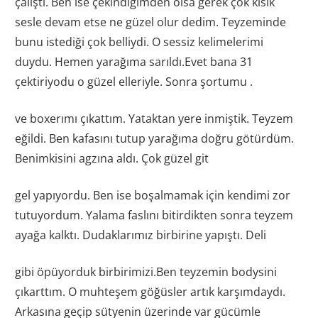
çalıştı. Ben ise çekindiğimden olsa gerek çok kısık
sesle devam etse ne güzel olur dedim. Teyzeminde
bunu istediği çok belliydi. O sessiz kelimelerimi
duydu. Hemen yarağıma sarıldı.Evet bana 31
çektiriyodu o güzel elleriyle. Sonra şortumu .
ve boxerımı çıkattım. Yataktan yere inmiştik. Teyzem
eğildi. Ben kafasını tutup yarağıma doğru götürdüm.
Benimkisini agzına aldı. Çok güzel git
gel yapıyordu. Ben ise boşalmamak için kendimi zor
tutuyordum. Yalama faslını bitirdikten sonra teyzem
ayağa kalktı. Dudaklarımız birbirine yapıştı. Deli
gibi öpüyorduk birbirimizi.Ben teyzemin bodysini
çıkarttım. O muhteşem göğüsler artık karşımdaydı.
Arkasına geçip sütyenin üzerinde var gücümle