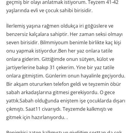
geçmiş bir olayı anlatmak istiyorum. Teyzem 41-42
yaşlarında evli ve çocuk sahibi birisidir.
İlerlemiş yaşına rağmen oldukça iri göğüslere ve
benzersiz kalçalara sahiptir. Her zaman seksi olmayı
seven birisidir. Bilmmiyoum benimle birlikte kaç kişi
onu yapmak istiyordur.Ben her yaz onlara tatile
onlara giderim. Gittiğimde onun sütyen, külot ve
jartiyerlerine bakıp 31 çekerim. Yine bir yaz tatile
onlara gitmiştim. Günlerim onun hayalinle geçiyordu.
Bir akşam otururken telefon geldi ve teyzemin öbür
sabah arkadaşlarına gitmesi gerekiyordu. O gece
yattık.Sabah olduğunda eniştem işe çocuklarda dışarı
çıkmıştı. Saat11 civarıydı. Teyzemde kalkmıştı ve
gitmek için hazırlanıyordu. .
Benimkisi zaten kalkmıştı ve giydiğim şorttan da çok