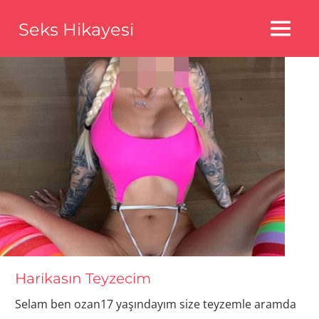
Skip
Seks Hikayesi
to
MENU
content
Seks
Hikayeleri,Bedava
Seks
Hikayeleri,Aldatma
Seks
Hikayeleri
Harikasın Teyzecim
Selam ben ozan17 yaşındayım size teyzemle aramda