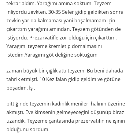
tekrar aldım. Yarağımı amına soktum. Teyzem
inliyordu zevkten. 30-35 Sefer gidip geldikten sonra
zevkin yarıda kalmaması yani boşalmamam için
çıkarttım yarağımı amından. Teyzem götünden de
istiyordu. Prezarvatifle zor olduğu için çıkarttım.
Yaragımı teyzeme kremletip domalmasını
istedim.Yaragımı göt deliğine soktuğum
zaman büyük bir çığlık attı teyzem. Bu beni dahada
tahrik etmişti. 10 Kez falan gidip geldim ve götüne
boşadım. İş .
bittiğinde teyzemin kadınlık menileri halının üzerine
akmıştı. Eve kimsenin gelmeyecegini düşünüp biraz
uzandık. Teyzeme çantasında prezervatifin ne işinin
olduğunu sordum.