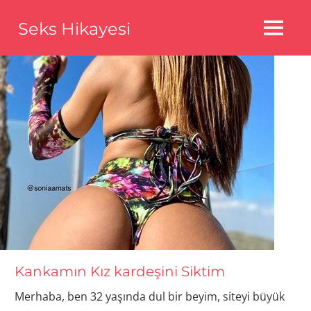
Skip
Seks Hikayesi
to
MENU
content
Seks
Hikayeleri,Bedava
Seks
Hikayeleri,Aldatma
Seks
Hikayeleri
Kankamın Kız kardeşini Siktim
Merhaba, ben 32 yaşında dul bir beyim, siteyi büyük