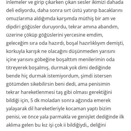
inlemeler ve girip çıkarken çıkan sesler ikimizi dahada
deli ediyordu, daha sonra sırt üstü yatırıp bacaklarını
omuzlarıma aldığımda karşımda müthiş bir am ve
dipdiri göğüsler duruyordu, tekrar amına abandım,
üzerine çöküp göğüslerini yercesine emdim,
geleceğim sıra oda hazırdı, boşal hazırlıklıyım demişti,
korkuyla karışık ne olacağını düşünmeden yarısını
içine yarısını göbeğine boşalttım menilerimin oda
titreyerek boşalmış, durmak yok dimi dediğinde
bende hiç durmak istemiyordum, şimdi istersen
götümden sikebilirsin beni dedi, ama penisimin
tekrar hareketlenmesi taş gibi olması gerektiğini
bildiği için, 5 dk moladan sonra ağzında emerek
yalayarak dil hareketleriyle kocaman yaptı bizim
penisi, ve önce yala parmakla ve genişlet dediğinde ilk
aklıma gelen bu kız işi çok ii bildiğiydi,, deliğini