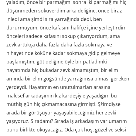
yaladım, önce bir parmağımı sonra iki parmağımı hiç
düşünmeden sokuverdim arka deliğine, önce biraz
inledi ama şimdi sıra yarrağında dedi, ben
dururmuyum, önce kafasını hafifçe içine yerleştirdim
önceleri sadece kafasını sokup çıkarıyordum, ama
zevk arttıkça daha fazla daha fazla sokmaya ve
nihayetinde köküne kadar sokmaya gidip gelmeye
başlamıştım, göt deliğine öyle bir patladımki
hayatımda hiç bukadar zevk almamıştım, bir elim
amında bir elim göğsünde yarrağımsa olması gereken
yerdeydi. Hayatımın en unutulmazları arasına
malesef arkadaşımın kız kardeşiyle yaşadığım bu
müthiş gün hiç çıkmamacasına girmişti. Şžimdiyse
arada bir görüşüyor yaşayabileceğimiz her zevki
yaşıyoruz. Sıradamı? Sırada iş arkadaşım var umarım
bunu birlikte okuyacağız. Oda çok hoş, güzel ve seksi