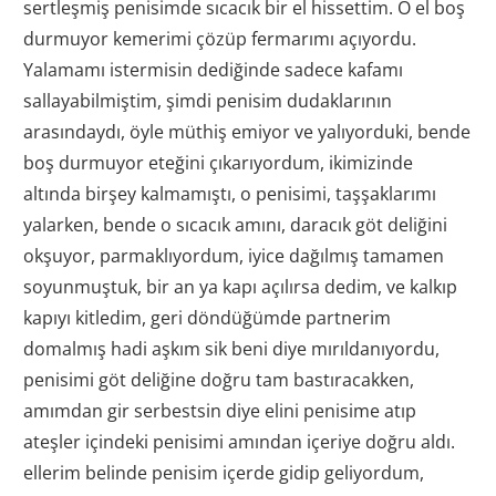
sertleşmiş penisimde sıcacık bir el hissettim. O el boş
durmuyor kemerimi çözüp fermarımı açıyordu.
Yalamamı istermisin dediğinde sadece kafamı
sallayabilmiştim, şimdi penisim dudaklarının
arasındaydı, öyle müthiş emiyor ve yalıyorduki, bende
boş durmuyor eteğini çıkarıyordum, ikimizinde
altında birşey kalmamıştı, o penisimi, taşşaklarımı
yalarken, bende o sıcacık amını, daracık göt deliğini
okşuyor, parmaklıyordum, iyice dağılmış tamamen
soyunmuştuk, bir an ya kapı açılırsa dedim, ve kalkıp
kapıyı kitledim, geri döndüğümde partnerim
domalmış hadi aşkım sik beni diye mırıldanıyordu,
penisimi göt deliğine doğru tam bastıracakken,
amımdan gir serbestsin diye elini penisime atıp
ateşler içindeki penisimi amından içeriye doğru aldı.
ellerim belinde penisim içerde gidip geliyordum,