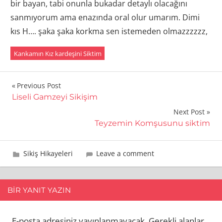
bir bayan, tabi onunla bukadar detaylı olacağını
sanmıyorum ama enazında oral olur umarım. Dimi
kıs H…. şaka şaka korkma sen istemeden olmazzzzzz,
Kankamın Kız kardeşini Siktim
Yazı
Previous Post
Liseli Gamzeyi Sikişim
gezinmesi
Next Post
Teyzemin Komşusunu siktim
24 Ağustos 2013
admin
Sikiş Hikayeleri
Leave a comment
BIR YANIT YAZIN
E-posta adresiniz yayınlanmayacak.
Gerekli alanlar