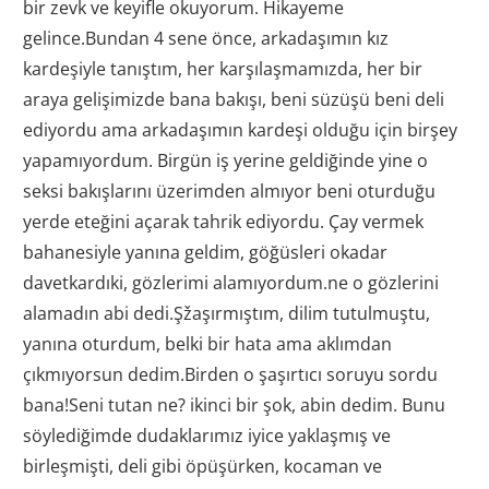
bir zevk ve keyifle okuyorum. Hikayeme
gelince.Bundan 4 sene önce, arkadaşımın kız
kardeşiyle tanıştım, her karşılaşmamızda, her bir
araya gelişimizde bana bakışı, beni süzüşü beni deli
ediyordu ama arkadaşımın kardeşi olduğu için birşey
yapamıyordum. Birgün iş yerine geldiğinde yine o
seksi bakışlarını üzerimden almıyor beni oturduğu
yerde eteğini açarak tahrik ediyordu. Çay vermek
bahanesiyle yanına geldim, göğüsleri okadar
davetkardıki, gözlerimi alamıyordum.ne o gözlerini
alamadın abi dedi.Şžaşırmıştım, dilim tutulmuştu,
yanına oturdum, belki bir hata ama aklımdan
çıkmıyorsun dedim.Birden o şaşırtıcı soruyu sordu
bana!Seni tutan ne? ikinci bir şok, abin dedim. Bunu
söylediğimde dudaklarımız iyice yaklaşmış ve
birleşmişti, deli gibi öpüşürken, kocaman ve