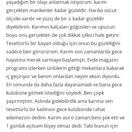
yaşadığım bir olayı anlatmak istiyorum. karım
gerçekten mankenler kadar güzeldir. Harika vücut
ölçülei vardır ve yüzü de bir o kadar güzeldir
diyebilirim. Karımın kalçaları göğüsleri ve upuzun
boyu onu gerçekten de çok dikkat çekici hale getirir.
Tesettürlü bir bayan olduğu için onun bu güzelliğini
sadece ben görürürüm. Karım son zamanlarda gece
hayatına merak sarmaya başlamıştı. Evde magazin
programı izlerken ünlülerin gittiği mekanlara bakarak
iç geçiriyor ve benim onlardan neyim eksin diyordu.
En sonunda da daha fazla dayanamadı ve bana gece
kulübüne gitmek istediğini söyledi. Ben çopk
şaşırmıştım. Aslında gidebilirdik ama karıma sen
tesettürlü bir kadınsın gece kulübünde rahat
edemezsin dedim. Karım asıl o zaman beni şok etti ve
1 günlük açılsam bişey olmaz dedi. Tabi bunun için