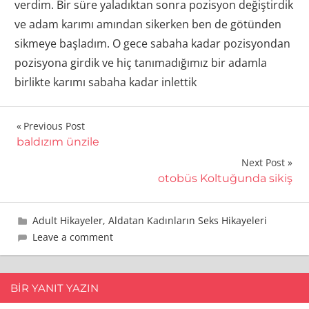
verdim. Bir süre yaladıktan sonra pozisyon değiştirdik
ve adam karımı amından sikerken ben de götünden
sikmeye başladım. O gece sabaha kadar pozisyondan
pozisyona girdik ve hiç tanımadığımız bir adamla
birlikte karımı sabaha kadar inlettik
Yazı
Previous Post
baldızım ünzile
gezinmesi
Next Post
otobüs Koltuğunda sikiş
8 Aralık 2015
admin
Adult Hikayeler
,
Aldatan Kadınların Seks Hikayeleri
Leave a comment
BIR YANIT YAZIN