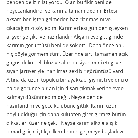
benden de izin istiyordu. O an bu fikir beni de
heyecanlandırdı ve karıma tamam dedim. Ertesi
akşam ben işten gelmeden hazırlanmasını ve
çıkacağımızı söyledim. Karım ertesi gün ben işteyken
alışverişe çıktı ve hazırlandı.nAkşam eve gittiğimde
karımın görüntüsü beni de şok etti. Daha önce onu
hiç böyle görmemiştim. Üzerinde sırtı tamamen açık
gögüs dekortelı bluz ve altında siyah mini etegı ve
sıyah jartıyerıyle inanılmaz sexi bir görüntüsü vardı.
Altına da uzun topuklu bir ayakkabı giymişti ve onu o
halde görünce bir an için dışarı çıkmak yerine evde
kalmayı düşünmedim değil. Neyse ben de
hazırlandım ve gece kulübüne gittik. Karım uzun
boylu olduğu için daha kulüpten girer girmez bütün
dikkatleri üzerine çekti. Neyse karım alkole alışık
olmadığı için içtikçe lkendinden geçmeye başladı ve