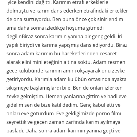
iyice kendini dağıttı. Karımın etrafı erkeklerle
dolmuştu ve karım dans ederken etrafındaki erkekler
de ona sürtüyordu. Ben buna önce çok sinirlendim
ama daha sonra izledikçe hoşuma gitmedi
değil.nBiraz sonra karımın yanına bir genç geldi. İri
yapılı biriydi ve karıma yapışmış dans ediyordu. Biraz
sonra adam karımın bu hareketlerinden cesaret
alarak elini mini eteğinin altına soktu. Adam resmen
gece kulübünde karımın amını okşayarak onu zevke
getiriyordu. Karımla adam kulübün ortasında ayakta
sikişmeye başlamışlardı bile. Ben de onları izlerken
zevke gelmiştim. Hemen yanlarına gittim ve hadi eve
gidelim sen de bize katıl dedim. Genç kabul etti ve
onları eve götürdüm. Eve geldiğimizde porno fılmı
seyrettık ve geçen zaman zarfında karım ayılmaya
basladı. Daha sonra adam karımın yanına geçti ve