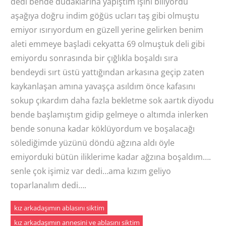
dedi bende dudaklarına yapıştım işini biliyordu
aşağıya doğru indim göğüs ucları taş gibi olmuştu
emiyor ısırıyordum en güzell yerine gelirken benim
aleti emmeye başladi cekyatta 69 olmuştuk deli gibi
emiyordu sonrasında bir çığlıkla boşaldı sıra
bendeydi sırt üstü yattığından arkasına geçip zaten
kaykanlaşan amına yavaşça asıldım önce kafasını
sokup çıkardım daha fazla bekletme sok aartık diyodu
bende başlamıştım gidip gelmeye o altımda inlerken
bende sonuna kadar köklüyordum ve boşalacağı
sölediğimde yüzünü döndü ağzına aldı öyle
emiyorduki bütün iliklerime kadar ağzına boşaldım….
senle çok işimiz var dedi…ama kızım geliyo
toparlanalım dedi….
kız arkadaşımın ablasını siktim
kız arkadaşımın annesini ve ablasını siktim