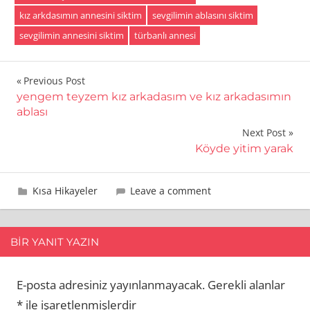
kız arkdasımın annesini siktim
sevgilimin ablasını siktim
sevgilimin annesini siktim
türbanlı annesi
Yazı
Previous Post
yengem teyzem kız arkadasım ve kız arkadasımın
gezinmesi
ablası
Next Post
Köyde yitim yarak
25 Eylül 2009
admin
Kısa Hikayeler
Leave a comment
BIR YANIT YAZIN
E-posta adresiniz yayınlanmayacak.
Gerekli alanlar
*
ile işaretlenmişlerdir