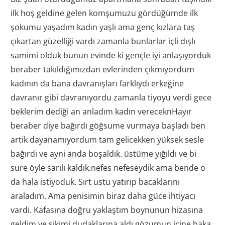
ilk hoş geldine gelen komşumuzu gördüğümde ilk
şokumu yaşadım kadın yaşlı ama genç kızlara taş
çıkartan güzelliği vardı zamanla bunlarlar içli dışlı
samimi olduk bunun evinde ki gençle iyi anlaşıyorduk
beraber takıldığımızdan evlerinden çıkmıyordum
kadının da bana davranışları farklıydı erkeğine
davranır gibi davranıyordu zamanla tiyoyu verdi gece
beklerim dediği an anladım kadın vereceknHayır
beraber diye bağırdı göğsume vurmaya başladı ben
artik dayanamıyordum tam gelicekken yüksek sesle
bağırdı ve ayni anda boşaldık. üstüme yığıldı ve bi
sure öyle sarılı kaldık.nefes nefeseydik ama bende o
da hala istiyoduk. Sırt ustu yatırıp bacaklarını
araladım. Ama penisimin biraz daha güce ihtiyacı
vardi. Kafasına doğru yaklaştım boynunun hizasına
geldim ve sikimi dudaklarına aldı.gözumun içine baka