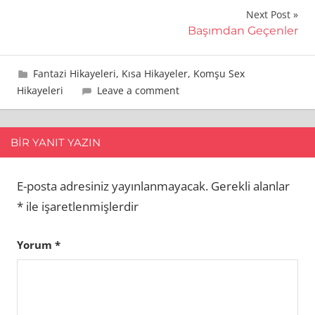
gezinmesi
Next Post
Başımdan Geçenler
10 Aralık 2015
admin
Fantazi Hikayeleri
,
Kısa Hikayeler
,
Komşu Sex
Hikayeleri
Leave a comment
BIR YANIT YAZIN
E-posta adresiniz yayınlanmayacak.
Gerekli alanlar
*
ile işaretlenmişlerdir
Yorum
*