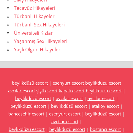
Tecavüz Hikayeleri
Türbanlı Hikayeler
Türbanlı Sex Hikayeleri
Üniversiteli Kızlar
Yaşanmış Sex Hikayeleri
Yaşlı Olgun Hikayeler
beylikdüzü escort
|
esenyurt escort
beylikduzu escort
avcılar escort
şişli escort
kapalı escort
beylikdüzü escort
|
beylikdüzü escort
|
avcilar escort
|
avcilar escort
|
beylikdüzü escort
|
beylikdüzü escort
|
atakoy escort
|
bahcesehir escort
|
esenyurt escort
|
beylikdüzü escort
|
avcilar escort
|
beylikdüzü escort
|
beylikdüzü escort
|
bostancı escort
|