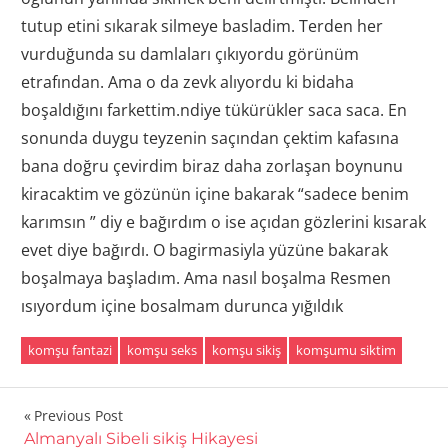
tutup etini sıkarak silmeye basladim. Terden her
vurduğunda su damlaları çıkıyordu görünüm
etrafından. Ama o da zevk alıyordu ki bidaha
boşaldığını farkettim.ndiye tükürükler saca saca. En
sonunda duygu teyzenin saçından çektim kafasına
bana doğru çevirdim biraz daha zorlaşan boynunu
kiracaktim ve gözünün içine bakarak “sadece benim
karımsın ” diy e bağırdım o ise açıdan gözlerini kısarak
evet diye bağırdı. O bagirmasiyla yüzüne bakarak
boşalmaya başladım. Ama nasıl boşalma Resmen
ısıyordum içine bosalmam durunca yığıldık
komşu fantazi
komşu seks
komşu sikiş
komşumu siktim
Yazı
Previous Post
Almanyalı Sibeli sikiş Hikayesi