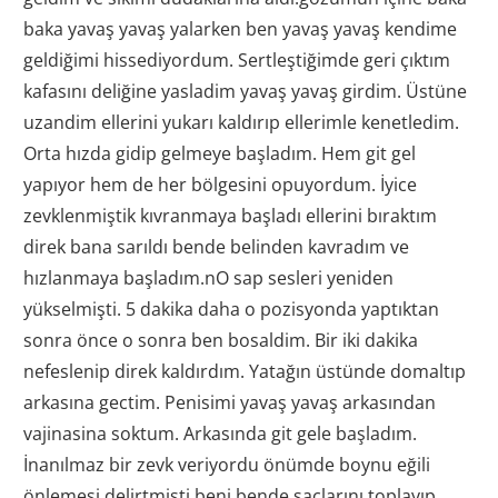
baka yavaş yavaş yalarken ben yavaş yavaş kendime
geldiğimi hissediyordum. Sertleştiğimde geri çıktım
kafasını deliğine yasladim yavaş yavaş girdim. Üstüne
uzandim ellerini yukarı kaldırıp ellerimle kenetledim.
Orta hızda gidip gelmeye başladım. Hem git gel
yapıyor hem de her bölgesini opuyordum. İyice
zevklenmiştik kıvranmaya başladı ellerini bıraktım
direk bana sarıldı bende belinden kavradım ve
hızlanmaya başladım.nO sap sesleri yeniden
yükselmişti. 5 dakika daha o pozisyonda yaptıktan
sonra önce o sonra ben bosaldim. Bir iki dakika
nefeslenip direk kaldırdım. Yatağın üstünde domaltıp
arkasına gectim. Penisimi yavaş yavaş arkasından
vajinasina soktum. Arkasında git gele başladım.
İnanılmaz bir zevk veriyordu önümde boynu eğili
önlemesi delirtmişti beni bende saçlarını toplayıp