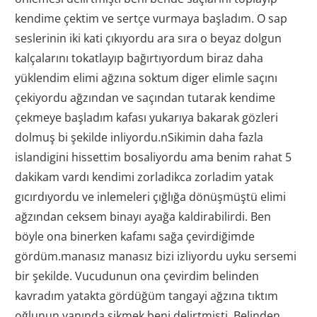
kendime çektim ve sertçe vurmaya başladım. O sap
seslerinin iki kati çıkıyordu ara sıra o beyaz dolgun
kalçalarını tokatlayıp bağırtıyordum biraz daha
yüklendim elimi ağzına soktum diger elimle saçını
çekiyordu ağzından ve saçından tutarak kendime
çekmeye başladım kafası yukarıya bakarak gözleri
dolmuş bi şekilde inliyordu.nSikimin daha fazla
islandigini hissettim bosaliyordu ama benim rahat 5
dakikam vardı kendimi zorladikca zorladim yatak
gıcırdıyordu ve inlemeleri çığlığa dönüşmüştü elimi
ağzından ceksem binayı ayağa kaldirabilirdi. Ben
böyle ona binerken kafamı sağa çevirdiğimde
gördüm.manasız manasız bizi izliyordu uyku sersemi
bir şekilde. Vucudunun ona çevirdim belinden
kavradım yatakta gördüğüm tangayi ağzına tıktım
oğlunun yanında sikmek beni delirtmişti. Belinden