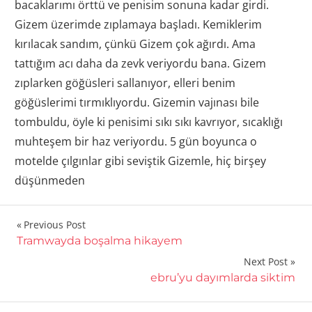
bacaklarımı örttü ve penisim sonuna kadar girdi.
Gizem üzerimde zıplamaya başladı. Kemiklerim
kırılacak sandım, çünkü Gizem çok ağırdı. Ama
tattığım acı daha da zevk veriyordu bana. Gizem
zıplarken göğüsleri sallanıyor, elleri benim
göğüslerimi tırmıklıyordu. Gizemin vajınası bile
tombuldu, öyle ki penisimi sıkı sıkı kavrıyor, sıcaklığı
muhteşem bir haz veriyordu. 5 gün boyunca o
motelde çılgınlar gibi seviştik Gizemle, hiç birşey
düşünmeden
Yazı
Previous Post
Tramwayda boşalma hikayem
gezinmesi
Next Post
ebru’yu dayımlarda siktim