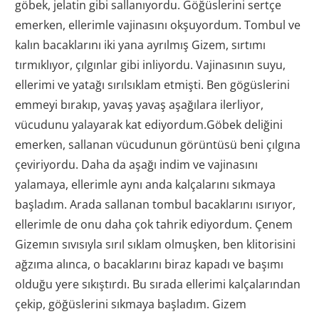
göbek, jelatin gibi sallanıyordu. Göğüslerini sertçe
emerken, ellerimle vajinasını okşuyordum. Tombul ve
kalın bacaklarını iki yana ayrılmış Gizem, sırtımı
tırmıklıyor, çılgınlar gibi inliyordu. Vajinasının suyu,
ellerimi ve yatağı sırılsıklam etmişti. Ben gögüslerini
emmeyi bırakıp, yavaş yavaş aşağılara ilerliyor,
vücudunu yalayarak kat ediyordum.Göbek deliğini
emerken, sallanan vücudunun görüntüsü beni çılgına
çeviriyordu. Daha da aşağı indim ve vajinasını
yalamaya, ellerimle aynı anda kalçalarını sıkmaya
başladım. Arada sallanan tombul bacaklarını ısırıyor,
ellerimle de onu daha çok tahrik ediyordum. Çenem
Gizemın sıvısıyla sırıl sıklam olmuşken, ben klitorisini
ağzıma alınca, o bacaklarını biraz kapadı ve başımı
olduğu yere sıkıştırdı. Bu sırada ellerimi kalçalarından
çekip, göğüslerini sıkmaya başladım. Gizem