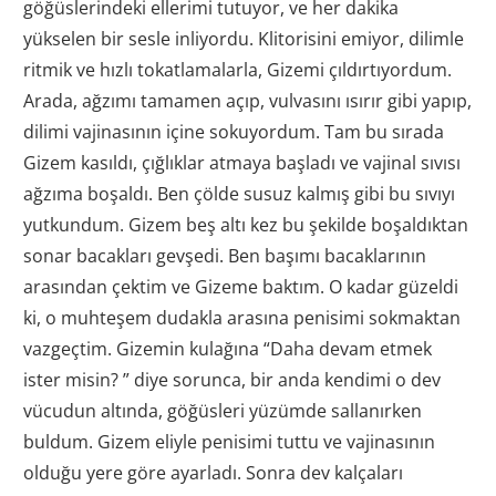
göğüslerindeki ellerimi tutuyor, ve her dakika
yükselen bir sesle inliyordu. Klitorisini emiyor, dilimle
ritmik ve hızlı tokatlamalarla, Gizemi çıldırtıyordum.
Arada, ağzımı tamamen açıp, vulvasını ısırır gibi yapıp,
dilimi vajinasının içine sokuyordum. Tam bu sırada
Gizem kasıldı, çığlıklar atmaya başladı ve vajinal sıvısı
ağzıma boşaldı. Ben çölde susuz kalmış gibi bu sıvıyı
yutkundum. Gizem beş altı kez bu şekilde boşaldıktan
sonar bacakları gevşedi. Ben başımı bacaklarının
arasından çektim ve Gizeme baktım. O kadar güzeldi
ki, o muhteşem dudakla arasına penisimi sokmaktan
vazgeçtim. Gizemin kulağına “Daha devam etmek
ister misin? ” diye sorunca, bir anda kendimi o dev
vücudun altında, göğüsleri yüzümde sallanırken
buldum. Gizem eliyle penisimi tuttu ve vajinasının
olduğu yere göre ayarladı. Sonra dev kalçaları