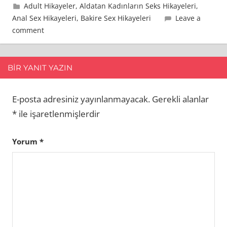
23 Aralık 2014
admin
Adult Hikayeler
,
Aldatan Kadınların Seks Hikayeleri
,
Anal Sex Hikayeleri
,
Bakire Sex Hikayeleri
Leave a
comment
BIR YANIT YAZIN
E-posta adresiniz yayınlanmayacak.
Gerekli alanlar
*
ile işaretlenmişlerdir
Yorum
*