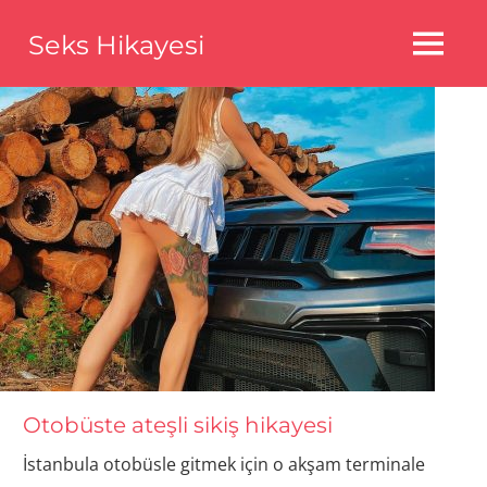
Skip
Seks Hikayesi
to
MENU
content
Seks
Hikayeleri,Bedava
Seks
Hikayeleri,Aldatma
Seks
Hikayeleri
Otobüste ateşli sikiş hikayesi
İstanbula otobüsle gitmek için o akşam terminale