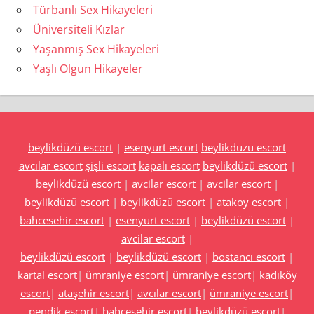
Türbanlı Sex Hikayeleri
Üniversiteli Kızlar
Yaşanmış Sex Hikayeleri
Yaşlı Olgun Hikayeler
beylikdüzü escort
|
esenyurt escort
beylikduzu escort
avcılar escort
şişli escort
kapalı escort
beylikdüzü escort
|
beylikdüzü escort
|
avcilar escort
|
avcilar escort
|
beylikdüzü escort
|
beylikdüzü escort
|
atakoy escort
|
bahcesehir escort
|
esenyurt escort
|
beylikdüzü escort
|
avcilar escort
|
beylikdüzü escort
|
beylikdüzü escort
|
bostancı escort
|
kartal escort
|
ümraniye escort
|
ümraniye escort
|
kadıköy
escort
|
ataşehir escort
|
avcılar escort
|
ümraniye escort
|
pendik escort
|
bahçeşehir escort
|
beylikdüzü escort
|