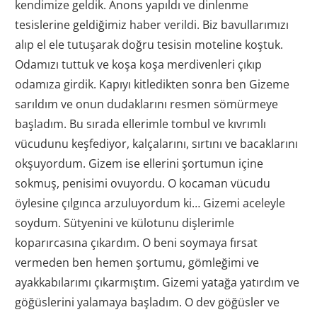
kendimize geldik. Anons yapıldı ve dinlenme
tesislerine geldiğimiz haber verildi. Biz bavullarımızı
alıp el ele tutuşarak doğru tesisin moteline koştuk.
Odamızı tuttuk ve koşa koşa merdivenleri çıkıp
odamıza girdik. Kapıyı kitledikten sonra ben Gizeme
sarıldım ve onun dudaklarını resmen sömürmeye
başladım. Bu sırada ellerimle tombul ve kıvrımlı
vücudunu keşfediyor, kalçalarını, sırtını ve bacaklarını
okşuyordum. Gizem ise ellerini şortumun içine
sokmuş, penisimi ovuyordu. O kocaman vücudu
öylesine çılgınca arzuluyordum ki… Gizemi aceleyle
soydum. Sütyenini ve külotunu dişlerimle
koparırcasına çıkardım. O beni soymaya fırsat
vermeden ben hemen şortumu, gömleğimi ve
ayakkabılarımı çıkarmıştım. Gizemi yatağa yatırdım ve
göğüslerini yalamaya başladım. O dev göğüsler ve