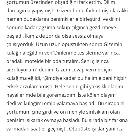
şortumun üzerinden okşadığını fark ettim. Dilim
damağıma yapışmıştı. Gizem bunu fark etmiş olacakki
hemen dudaklarını benimkilerle birleştirdi ve dilini
sonuna kadar ağzıma sokup çılgınca gezdirmeye
başladı. İkimiz de zor da olsa sessiz olmaya
çalışıyorduk. Uzun uzun öpüştükten sonra Gizemin
kulağına eğildim ven“Dinlenme tesislerine varınca,
oradaki motelde bir oda tutalım. Seni çılgınca
arzuluyorum” dedim. Gizem cevap vermek için
kulağıma eğildi, “Şimdiye kadar bu halimle beni hiçbir
erkek arzulamamıştı. Hele senin gibi yakışıklı olanını
hayallerimde bile göremezdim. İste kölen olayım”
dedi ve kulağımı emip yalamaya başladı. Bu sırada eli
şortumun içine girdi ve ön meniyle sırılsıklam olan
penisimi sıkarak ovmaya başladı. Bu sırada biz farkına
varmadan saatler geçmişti. Otobüste ışıklar yanınca