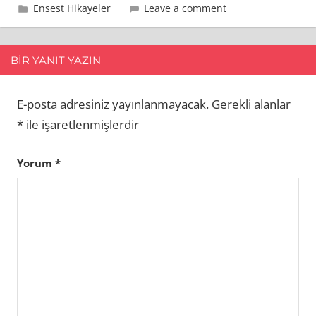
18 Eylül 2009
admin
Ensest Hikayeler
Leave a comment
BIR YANIT YAZIN
E-posta adresiniz yayınlanmayacak.
Gerekli alanlar
*
ile işaretlenmişlerdir
Yorum
*