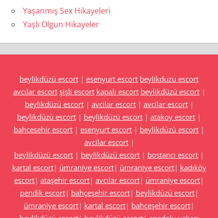
Yaşanmış Sex Hikayeleri
Yaşlı Olgun Hikayeler
beylikdüzü escort
|
esenyurt escort
beylikduzu escort
avcılar escort
şişli escort
kapalı escort
beylikdüzü escort
|
beylikdüzü escort
|
avcilar escort
|
avcilar escort
|
beylikdüzü escort
|
beylikdüzü escort
|
atakoy escort
|
bahcesehir escort
|
esenyurt escort
|
beylikdüzü escort
|
avcilar escort
|
beylikdüzü escort
|
beylikdüzü escort
|
bostancı escort
|
kartal escort
|
ümraniye escort
|
ümraniye escort
|
kadıköy
escort
|
ataşehir escort
|
avcılar escort
|
ümraniye escort
|
pendik escort
|
bahçeşehir escort
|
beylikdüzü escort
|
ümraniye escort
|
kartal escort
|
bahçeşehir escort
|