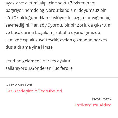
ayakta ve aletimi alıp içine soktu.Zevkten hem
bağırıyor hemde ağlıyordu”kendisini doyumsuz bir
sürtük olduğunu filan söylüyordu, azgım amvığını hiç
sevmediğini filan söylüyordu, binbir zorlukla çıkarttım
ve bacaklarına boşaldım, sabaha uyandığımızda
ikimizde çıplak küvetteydik, evden çıkmadan herkes
duş aldı ama yine kimse
kendine gelemedi, herkes ayakta
sallanıyordu.Gönderen: lucifero_e
Yazı
Previous Post
Kız Kardeşimin Tecrübeleri
gezinmesi
Next Post
İntikamımı Aldım