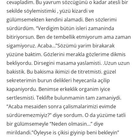
cevapladim. Bu yavrum sözcügünü o kadar atesli bir
sekilde söylemistimki , yüzü kizardi ve
gülümsemekten kendini alamadi. Ben sözlerimi
sürdürdüm. “Verdigim bütün isleri zamaninda
bitiriyorsun. Ben de tembellik etmiyorum ama zaman
sigamiyoruz. Acaba…”Sözümü yarim birakarak
yüzüne baktim. Gözlerini merakla gözlerime dikmis
bekliyordu. Dirsegini masama yaslamisti.
.Uzun uzun
bakistik. Bu bakisma ikimizi de titretmisti. güzel
sekreterimin burun delikleri heyecanla açilip
kapaniyordu. Benimse erkeklik organim iyice
sertlesmisti. Teklifte bulunmamin tam zamaniydi.
“Acaba mesaiden sonra çalismalarimizi evimde
sürdüremezmiyiz?” diye sordum. O da yüzüme tatli
bir gülümsemeyle “Neden olmasin…” diye
mirildandi.”Öyleyse is çikisi giyinip beni bekleyin”