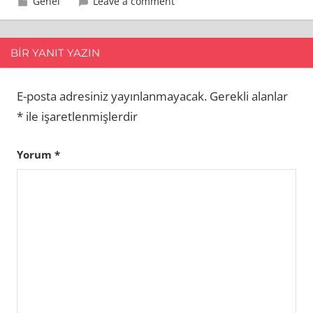
3 Eylül 2013
admin
Genel
Leave a comment
BIR YANIT YAZIN
E-posta adresiniz yayınlanmayacak.
Gerekli alanlar
*
ile işaretlenmişlerdir
Yorum
*