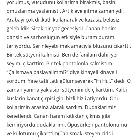
yorulmus, vücudunu kollarima birakmis, basini
omuzlarima yaslamisti. Artik eve gitme zamaniydi.
Arabayi çok dikkatli kullanarak ve kazasiz belasiz
gelebildik. Sicak bir yaz gecesiydi. Canan hanim
dansin ve sarhoslugun etkisiyle buram buram
terliyordu. Serinleyebilmek amaciyla bluzunu çikartti.
Bir tek sütyeni kalmisti. Ben de fanilam dahil yer
seyimi çikarttim. Bir tek pantolonla kalmistim.
“Çalismaya baslayalimmi?” diye kinayeli kinayeli
sordum. Yine tatli tatli gülümseyerek “Hi Hi…” dedi. O
zaman yanina yaklasip, sütyenini de çikarttim. Kalbi
kuslarin kanat çirpisi gibi hizli hizli atiyordu. Onu
kollarimin arasina alarak sardim. Dudaklarimiz
kenetlendi. Canan hanim kitliktan çikmis gibi
kemiriyordu dudaklarimi. Öpüsürken pantolonumu
ve külotumu çikarttim(Tanısmak isteyen ciddi