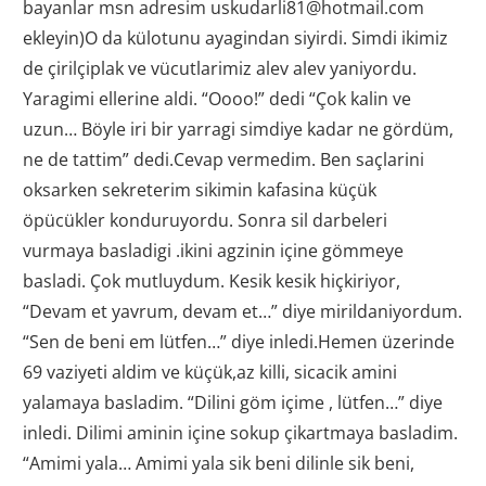
bayanlar msn adresim uskudarli81@hotmail.com
ekleyin)O da külotunu ayagindan siyirdi. Simdi ikimiz
de çirilçiplak ve vücutlarimiz alev alev yaniyordu.
Yaragimi ellerine aldi. “Oooo!” dedi “Çok kalin ve
uzun… Böyle iri bir yarragi simdiye kadar ne gördüm,
ne de tattim” dedi.Cevap vermedim. Ben saçlarini
oksarken sekreterim sikimin kafasina küçük
öpücükler konduruyordu. Sonra sil darbeleri
vurmaya basladigi .ikini agzinin içine gömmeye
basladi. Çok mutluydum. Kesik kesik hiçkiriyor,
“Devam et yavrum, devam et…” diye mirildaniyordum.
“Sen de beni em lütfen…” diye inledi.Hemen üzerinde
69 vaziyeti aldim ve küçük,az killi, sicacik amini
yalamaya basladim. “Dilini göm içime , lütfen…” diye
inledi. Dilimi aminin içine sokup çikartmaya basladim.
“Amimi yala… Amimi yala sik beni dilinle sik beni,