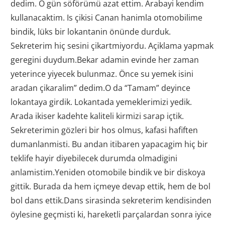
dedim. O gün söförümü azat ettim. Arabayi kendim
kullanacaktim. Is çikisi Canan hanimla otomobilime
bindik, lüks bir lokantanin önünde durduk.
Sekreterim hiç sesini çikartmiyordu. Açiklama yapmak
geregini duydum.Bekar adamin evinde her zaman
yeterince yiyecek bulunmaz. Önce su yemek isini
aradan çikaralim” dedim.O da “Tamam” deyince
lokantaya girdik. Lokantada yemeklerimizi yedik.
Arada ikiser kadehte kaliteli kirmizi sarap içtik.
Sekreterimin gözleri bir hos olmus, kafasi hafiften
dumanlanmisti. Bu andan itibaren yapacagim hiç bir
teklife hayir diyebilecek durumda olmadigini
anlamistim.Yeniden otomobile bindik ve bir diskoya
gittik. Burada da hem içmeye devap ettik, hem de bol
bol dans ettik.Dans sirasinda sekreterim kendisinden
öylesine geçmisti ki, hareketli parçalardan sonra iyice