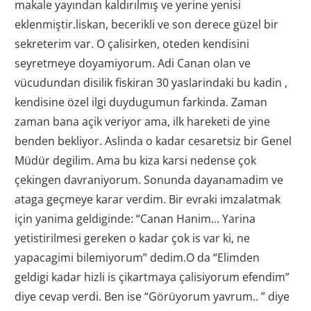
makale yayından kaldırılmış ve yerine yenisi
eklenmiştir.liskan, becerikli ve son derece güzel bir
sekreterim var. O çalisirken, oteden kendisini
seyretmeye doyamiyorum. Adi Canan olan ve
vücudundan disilik fiskiran 30 yaslarindaki bu kadin ,
kendisine özel ilgi duydugumun farkinda. Zaman
zaman bana açik veriyor ama, ilk hareketi de yine
benden bekliyor. Aslinda o kadar cesaretsiz bir Genel
Müdür degilim. Ama bu kiza karsi nedense çok
çekingen davraniyorum. Sonunda dayanamadim ve
ataga geçmeye karar verdim. Bir evraki imzalatmak
için yanima geldiginde: “Canan Hanim… Yarina
yetistirilmesi gereken o kadar çok is var ki, ne
yapacagimi bilemiyorum” dedim.O da “Elimden
geldigi kadar hizli is çikartmaya çalisiyorum efendim”
diye cevap verdi. Ben ise “Görüyorum yavrum.. ” diye