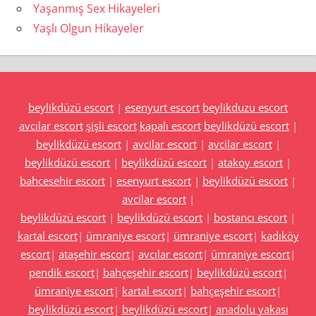
Yaşanmış Sex Hikayeleri
Yaşlı Olgun Hikayeler
beylikdüzü escort
|
esenyurt escort
beylikduzu escort
avcılar escort
şişli escort
kapalı escort
beylikdüzü escort
|
beylikdüzü escort
|
avcilar escort
|
avcilar escort
|
beylikdüzü escort
|
beylikdüzü escort
|
atakoy escort
|
bahcesehir escort
|
esenyurt escort
|
beylikdüzü escort
|
avcilar escort
|
beylikdüzü escort
|
beylikdüzü escort
|
bostancı escort
|
kartal escort
|
ümraniye escort
|
ümraniye escort
|
kadıköy
escort
|
ataşehir escort
|
avcılar escort
|
ümraniye escort
|
pendik escort
|
bahçeşehir escort
|
beylikdüzü escort
|
ümraniye escort
|
kartal escort
|
bahçeşehir escort
|
beylikdüzü escort
|
beylikdüzü escort
|
anadolu yakası