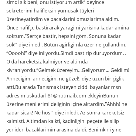
simdi sik beni, onu istiyorum artik” deyince
sekreterimi halifleksin yumusak tüyleri
üzerineyatirdim ve bacaklarini omuzlarima aldim.
Önce hafifçe bastirarak yaragimi yarisina kadar amina
soktum.”Sertçe bastir, hepsini göm. Sonuna kadar
sok!” diye inledi. Bütün agirligimla üzerine çullandim.
“Ooooh!” diye inliyordu.Simdi bastirip duruyordum. .
O da hareketsiz kalmiyor ve altimda
kivraniyordu.”Gelmek üzereyim…Geliyorum… Geldiim!
Annecigim, annecigim, ne güzel!: diye uzun bir çiglik
atti.Bu arada Tanısmak isteyen ciddi bayanlar msn
adresim uskudarli81@hotmail.com ekleyinBunun
üzerine menilerimi deliginin içine aktardim.”Ahhh! ne
kadar sicak! Ne hos!” diye inledi. Az sonra kareketsiz
kalmisti. Altimdan kalkti, kadinligini peçete ile silip
yeniden bacaklarimin arasina daldi. Benimkini yine