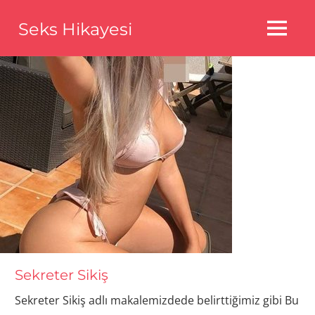
Skip
Seks Hikayesi
to
MENU
content
Seks
Hikayeleri,Bedava
Seks
Hikayeleri,Aldatma
Seks
Hikayeleri
Sekreter Sikiş
Sekreter Sikiş adlı makalemizdede belirttiğimiz gibi Bu