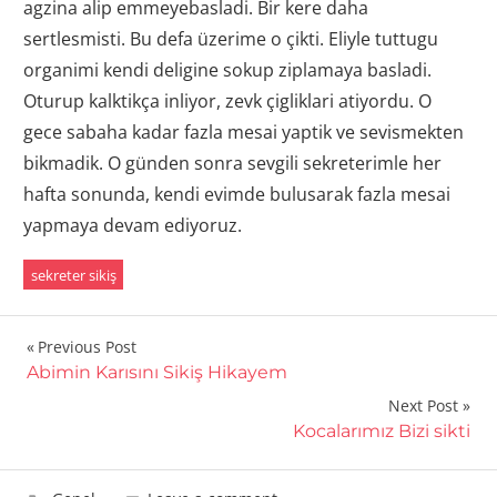
agzina alip emmeyebasladi. Bir kere daha
sertlesmisti. Bu defa üzerime o çikti. Eliyle tuttugu
organimi kendi deligine sokup ziplamaya basladi.
Oturup kalktikça inliyor, zevk çigliklari atiyordu. O
gece sabaha kadar fazla mesai yaptik ve sevismekten
bikmadik. O günden sonra sevgili sekreterimle her
hafta sonunda, kendi evimde bulusarak fazla mesai
yapmaya devam ediyoruz.
sekreter sikiş
Yazı
Previous Post
Abimin Karısını Sikiş Hikayem
gezinmesi
Next Post
Kocalarımız Bizi sikti