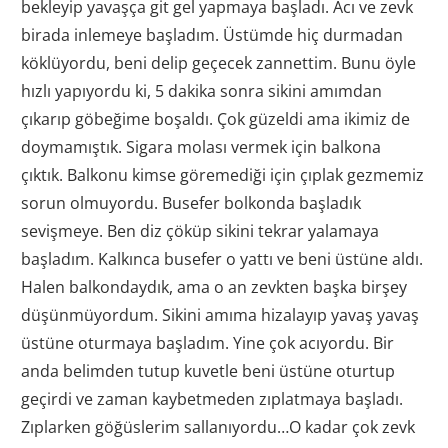
bekleyip yavaşça git gel yapmaya başladı. Acı ve zevk
birada inlemeye başladım. Üstümde hiç durmadan
köklüyordu, beni delip geçecek zannettim. Bunu öyle
hızlı yapıyordu ki, 5 dakika sonra sikini amımdan
çıkarıp göbeğime boşaldı. Çok güzeldi ama ikimiz de
doymamıştık. Sigara molası vermek için balkona
çıktık. Balkonu kimse göremediği için çıplak gezmemiz
sorun olmuyordu. Busefer bolkonda başladık
sevişmeye. Ben diz çöküp sikini tekrar yalamaya
başladım. Kalkınca busefer o yattı ve beni üstüne aldı.
Halen balkondaydık, ama o an zevkten başka birşey
düşünmüyordum. Sikini amıma hizalayıp yavaş yavaş
üstüne oturmaya başladım. Yine çok acıyordu. Bir
anda belimden tutup kuvetle beni üstüne oturtup
geçirdi ve zaman kaybetmeden zıplatmaya başladı.
Zıplarken göğüslerim sallanıyordu…O kadar çok zevk