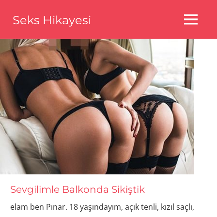
Skip
Seks Hikayesi
to
MENU
content
Seks
Hikayeleri,Bedava
Seks
Hikayeleri,Aldatma
Seks
Hikayeleri
Sevgilimle Balkonda Sikiştik
elam ben Pınar. 18 yaşındayım, açık tenli, kızıl saçlı,