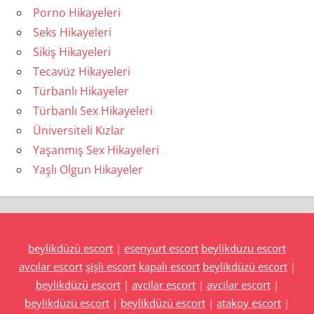
Porno Hikayeleri
Seks Hikayeleri
Sikiş Hikayeleri
Tecavüz Hikayeleri
Türbanlı Hikayeler
Türbanlı Sex Hikayeleri
Üniversiteli Kızlar
Yaşanmış Sex Hikayeleri
Yaşlı Olgun Hikayeler
beylikdüzü escort
|
esenyurt escort
beylikduzu escort
avcılar escort
şişli escort
kapalı escort
beylikdüzü escort
|
beylikdüzü escort
|
avcilar escort
|
avcilar escort
|
beylikdüzü escort
|
beylikdüzü escort
|
atakoy escort
|