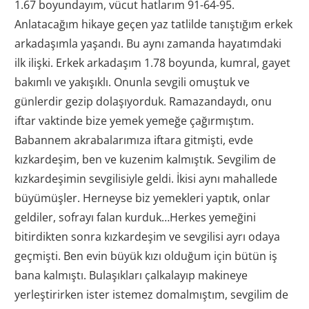
1.67 boyundayım, vücut hatlarım 91-64-95.
Anlatacağım hikaye geçen yaz tatlilde tanıştığım erkek
arkadaşımla yaşandı. Bu aynı zamanda hayatımdaki
ilk ilişki. Erkek arkadaşım 1.78 boyunda, kumral, gayet
bakımlı ve yakışıklı. Onunla sevgili omuştuk ve
günlerdir gezip dolaşıyorduk. Ramazandaydı, onu
iftar vaktinde bize yemek yemeğe çağırmıştım.
Babannem akrabalarımıza iftara gitmişti, evde
kızkardeşim, ben ve kuzenim kalmıştık. Sevgilim de
kızkardeşimin sevgilisiyle geldi. İkisi aynı mahallede
büyümüşler. Herneyse biz yemekleri yaptık, onlar
geldiler, sofrayı falan kurduk…Herkes yemeğini
bitirdikten sonra kızkardeşim ve sevgilisi ayrı odaya
geçmişti. Ben evin büyük kızı olduğum için bütün iş
bana kalmıştı. Bulaşıkları çalkalayıp makineye
yerleştirirken ister istemez domalmıştım, sevgilim de