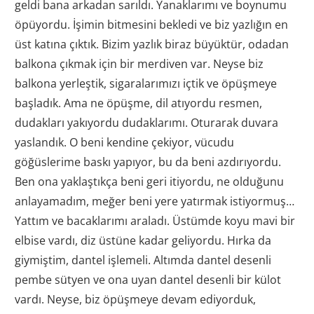
geldi bana arkadan sarıldı. Yanaklarımı ve boynumu
öpüyordu. İşimin bitmesini bekledi ve biz yazlığın en
üst katına çıktık. Bizim yazlık biraz büyüktür, odadan
balkona çıkmak için bir merdiven var. Neyse biz
balkona yerleştik, sigaralarımızı içtik ve öpüşmeye
başladık. Ama ne öpüşme, dil atıyordu resmen,
dudakları yakıyordu dudaklarımı. Oturarak duvara
yaslandık. O beni kendine çekiyor, vücudu
göğüslerime baskı yapıyor, bu da beni azdırıyordu.
Ben ona yaklaştıkça beni geri itiyordu, ne olduğunu
anlayamadım, meğer beni yere yatırmak istiyormuş…
Yattım ve bacaklarımı araladı. Üstümde koyu mavi bir
elbise vardı, diz üstüne kadar geliyordu. Hırka da
giymiştim, dantel işlemeli. Altımda dantel desenli
pembe sütyen ve ona uyan dantel desenli bir külot
vardı. Neyse, biz öpüşmeye devam ediyorduk,