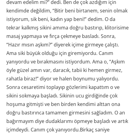
devam edelim mi?” dedi. Ben de çok azdığım için
kendimde değildim, “Bitir beni birtanem, senin olmak
istiyorum, sik beni, kadın yap beni!” dedim. O da
tekrar kalkmış sikini amıma doğru bastırıp, klitorisime
masaj yapmaya ve fırça çekmeye basladı. Sonra,
“Hazır mısın aşkım?” diyerek içime girmeye çalıştı.
Ama siki büyük olduğu için giremiyordu. Canım
yanıyordu ve bırakmasını istiyordum. Ama o, “Aşkım
öyle güzel amın var, daracık, tabii ki hemen girmez,
rahatla biraz!” diyor ve halen boynumu yalıyordu.
Sonra cesaretimi toplayıp gözlerimi kapattım o ve
sikini sokmaya başladı. Sikinin ucu girdiğinde çok
hoşuma gitmişti ve ben birden kendimi alttan ona
doğru bastırınca tamamen girmesini sağladım. O an
bağırmayım diye dudaklarımı öpmeye başladı ve artık
içimdeydi. Canım çok yanıyordu.Birkaç saniye