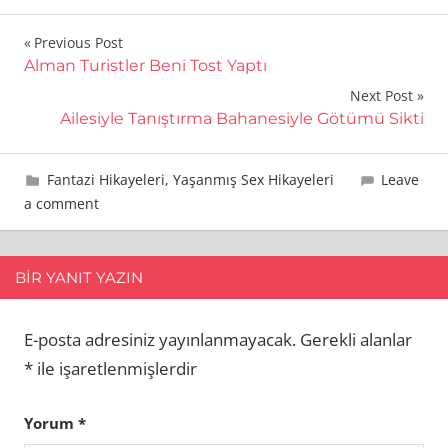
Yazı
Previous Post
Alman Turistler Beni Tost Yaptı
gezinmesi
Next Post
Ailesiyle Tanıştırma Bahanesiyle Götümü Sikti
26 Kasım 2013
admin
Fantazi Hikayeleri
,
Yaşanmış Sex Hikayeleri
Leave
a comment
BIR YANIT YAZIN
E-posta adresiniz yayınlanmayacak.
Gerekli alanlar
*
ile işaretlenmişlerdir
Yorum
*