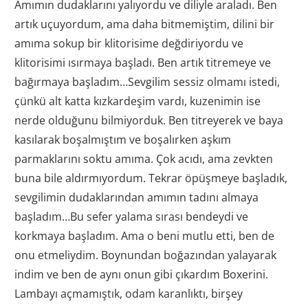
Amımın dudaklarını yalıyordu ve diliyle araladı. Ben
artık uçuyordum, ama daha bitmemiştim, dilini bir
amıma sokup bir klitorisime değdiriyordu ve
klitorisimi ısırmaya başladı. Ben artık titremeye ve
bağırmaya başladım…Sevgilim sessiz olmamı istedi,
çünkü alt katta kızkardeşim vardı, kuzenimin ise
nerde olduğunu bilmiyorduk. Ben titreyerek ve baya
kasılarak boşalmıştım ve boşalırken aşkım
parmaklarını soktu amıma. Çok acıdı, ama zevkten
buna bile aldırmıyordum. Tekrar öpüşmeye başladık,
sevgilimin dudaklarından amımın tadını almaya
başladım…Bu sefer yalama sırası bendeydi ve
korkmaya başladım. Ama o beni mutlu etti, ben de
onu etmeliydim. Boynundan boğazından yalayarak
indim ve ben de aynı onun gibi çıkardım Boxerini.
Lambayı açmamıştık, odam karanlıktı, birşey