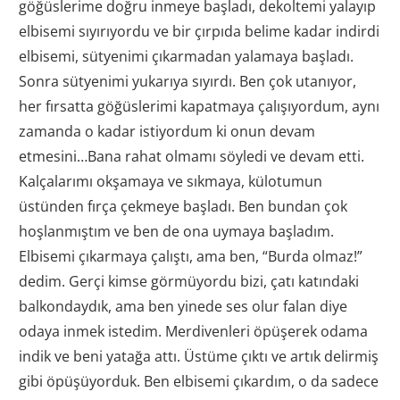
göğüslerime doğru inmeye başladı, dekoltemi yalayıp
elbisemi sıyırıyordu ve bir çırpıda belime kadar indirdi
elbisemi, sütyenimi çıkarmadan yalamaya başladı.
Sonra sütyenimi yukarıya sıyırdı. Ben çok utanıyor,
her fırsatta göğüslerimi kapatmaya çalışıyordum, aynı
zamanda o kadar istiyordum ki onun devam
etmesini…Bana rahat olmamı söyledi ve devam etti.
Kalçalarımı okşamaya ve sıkmaya, külotumun
üstünden fırça çekmeye başladı. Ben bundan çok
hoşlanmıştım ve ben de ona uymaya başladım.
Elbisemi çıkarmaya çalıştı, ama ben, “Burda olmaz!”
dedim. Gerçi kimse görmüyordu bizi, çatı katındaki
balkondaydık, ama ben yinede ses olur falan diye
odaya inmek istedim. Merdivenleri öpüşerek odama
indik ve beni yatağa attı. Üstüme çıktı ve artık delirmiş
gibi öpüşüyorduk. Ben elbisemi çıkardım, o da sadece