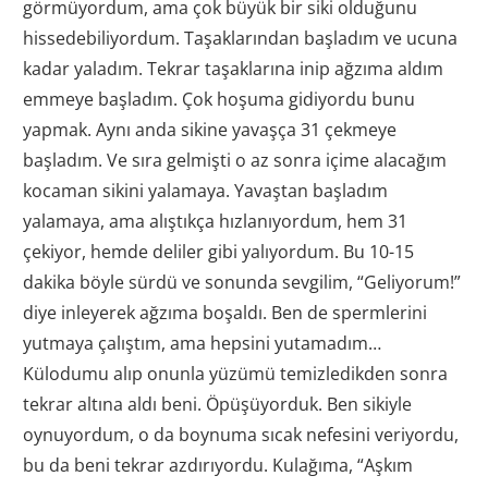
görmüyordum, ama çok büyük bir siki olduğunu
hissedebiliyordum. Taşaklarından başladım ve ucuna
kadar yaladım. Tekrar taşaklarına inip ağzıma aldım
emmeye başladım. Çok hoşuma gidiyordu bunu
yapmak. Aynı anda sikine yavaşça 31 çekmeye
başladım. Ve sıra gelmişti o az sonra içime alacağım
kocaman sikini yalamaya. Yavaştan başladım
yalamaya, ama alıştıkça hızlanıyordum, hem 31
çekiyor, hemde deliler gibi yalıyordum. Bu 10-15
dakika böyle sürdü ve sonunda sevgilim, “Geliyorum!”
diye inleyerek ağzıma boşaldı. Ben de spermlerini
yutmaya çalıştım, ama hepsini yutamadım…
Külodumu alıp onunla yüzümü temizledikden sonra
tekrar altına aldı beni. Öpüşüyorduk. Ben sikiyle
oynuyordum, o da boynuma sıcak nefesini veriyordu,
bu da beni tekrar azdırıyordu. Kulağıma, “Aşkım