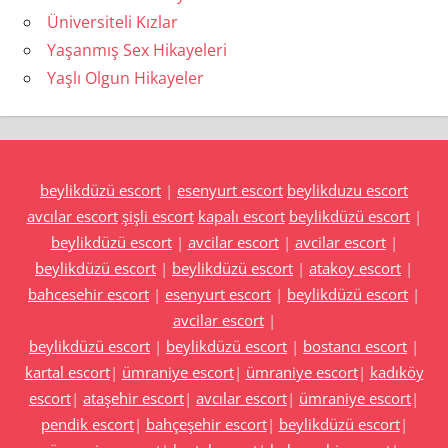
Üniversiteli Kızlar
Yaşanmış Sex Hikayeleri
Yaşlı Olgun Hikayeler
beylikdüzü escort
|
esenyurt escort
beylikduzu escort
avcılar escort
şişli escort
kapalı escort
beylikdüzü escort
|
beylikdüzü escort
|
avcilar escort
|
avcilar escort
|
beylikdüzü escort
|
beylikdüzü escort
|
atakoy escort
|
bahcesehir escort
|
esenyurt escort
|
beylikdüzü escort
|
avcilar escort
|
beylikdüzü escort
|
beylikdüzü escort
|
bostancı escort
|
kartal escort
|
ümraniye escort
|
ümraniye escort
|
kadıköy
escort
|
ataşehir escort
|
avcılar escort
|
ümraniye escort
|
pendik escort
|
bahçeşehir escort
|
beylikdüzü escort
|