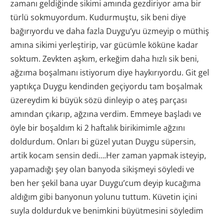
zamanı geldiğinde sikimi amında gezdiriyor ama bir
türlü sokmuyordum. Kudurmuştu, sik beni diye
bağırıyordu ve daha fazla Duygu’yu üzmeyip o müthiş
amına sikimi yerleştirip, var gücümle köküne kadar
soktum. Zevkten aşkım, erkeğim daha hızlı sik beni,
ağzıma boşalmanı istiyorum diye haykırıyordu. Git gel
yaptıkça Duygu kendinden geçiyordu tam boşalmak
üzereydim ki büyük sözü dinleyip o ateş parçası
amından çıkarıp, ağzına verdim. Emmeye başladı ve
öyle bir boşaldım ki 2 haftalık birikimimle ağzını
doldurdum. Onları bi güzel yutan Duygu süpersin,
artik kocam sensin dedi….Her zaman yapmak isteyip,
yapamadığı şey olan banyoda sikişmeyi söyledi ve
ben her şekil bana uyar Duygu’cum deyip kucağıma
aldığım gibi banyonun yolunu tuttum. Küvetin içini
suyla doldurduk ve benimkini büyütmesini söyledim