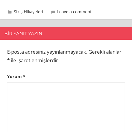
12 Eylül 2013
admin
Sikiş Hikayeleri
Leave a comment
BIR YANIT YAZIN
E-posta adresiniz yayınlanmayacak.
Gerekli alanlar
*
ile işaretlenmişlerdir
Yorum
*