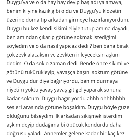
Duygu’ya ve o da hay hay deyip başladı yalamaya,
benim ki yine kazık gibi oldu ve Duygu’yu klozetin
üzerine domaltıp arkadan girmeye hazırlanıyordum.
Duygu bu kez kendi sikimi eliyle tutup amına dayadı,
ben amından çıkarıp götüne sokmak istediğimi
söyledim ve o da nasıl yapıcaz dedi ? ben bana bırak
çok zevk alacaksın ve zevkten inleyeceksin aşkım
dedim. O da sok o zaman dedi. Bende önce sikimi ve
götünü tükürükleyip, yavaşça başını soktum götüne
ve Duygu dur diye bağırıyordu, benim durmaya
niyetim yoktu yavaş yavaş git gel yaparak sonuna
kadar soktum. Duygu bağırıyordu ahhh ohhhhhhh
sesleri arasında götüne boşaldım. Duygu böyle güzel
olduğunu bilseydim ilk arkadan sikişmek isterdim
aşkım deyip dudağıma bi öpücük kondurdu daha
doğrusu yaladı..Annemler gelene kadar bir kaç kez