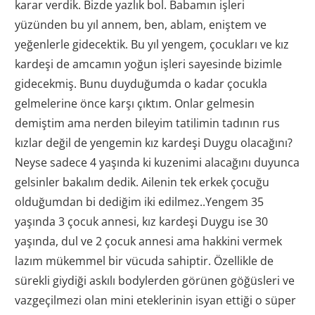
karar verdik. Bizde yazlık bol. Babamın işleri
yüzünden bu yıl annem, ben, ablam, eniştem ve
yeğenlerle gidecektik. Bu yıl yengem, çocukları ve kız
kardeşi de amcamın yoğun işleri sayesinde bizimle
gidecekmiş. Bunu duyduğumda o kadar çocukla
gelmelerine önce karşı çıktım. Onlar gelmesin
demiştim ama nerden bileyim tatilimin tadının rus
kızlar değil de yengemin kız kardeşi Duygu olacağını?
Neyse sadece 4 yaşında ki kuzenimi alacağını duyunca
gelsinler bakalım dedik. Ailenin tek erkek çocuğu
olduğumdan bi dediğim iki edilmez..Yengem 35
yaşında 3 çocuk annesi, kız kardeşi Duygu ise 30
yaşında, dul ve 2 çocuk annesi ama hakkini vermek
lazım mükemmel bir vücuda sahiptir. Özellikle de
sürekli giydiği askılı bodylerden görünen göğüsleri ve
vazgeçilmezi olan mini eteklerinin isyan ettiği o süper