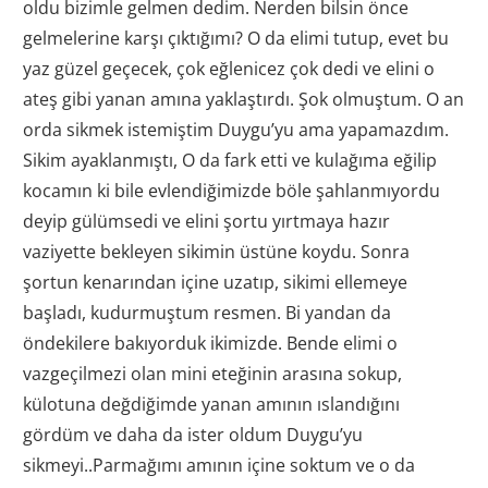
oldu bizimle gelmen dedim. Nerden bilsin önce
gelmelerine karşı çıktığımı? O da elimi tutup, evet bu
yaz güzel geçecek, çok eğlenicez çok dedi ve elini o
ateş gibi yanan amına yaklaştırdı. Şok olmuştum. O an
orda sikmek istemiştim Duygu’yu ama yapamazdım.
Sikim ayaklanmıştı, O da fark etti ve kulağıma eğilip
kocamın ki bile evlendiğimizde böle şahlanmıyordu
deyip gülümsedi ve elini şortu yırtmaya hazır
vaziyette bekleyen sikimin üstüne koydu. Sonra
şortun kenarından içine uzatıp, sikimi ellemeye
başladı, kudurmuştum resmen. Bi yandan da
öndekilere bakıyorduk ikimizde. Bende elimi o
vazgeçilmezi olan mini eteğinin arasına sokup,
külotuna değdiğimde yanan amının ıslandığını
gördüm ve daha da ister oldum Duygu’yu
sikmeyi.
.Parmağımı amının içine soktum ve o da