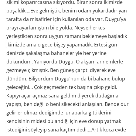
sikimi koparırcasına sıkıyordu. Biraz sonra ikimizde
boşaldık….Eve gelmiştik, benim odam yukardadır yan
tarafta da misafirler için kullanılan oda var. Duygu’ya
orayı ayarlamıştım bile yolda. Neyse herkes
yerleştikten sonra uygun zamanı beklemeye başladık
ikimizde ama o gece bişey yapamadık. Ertesi gün
denizde şakalaşma bahaneleriyle her yerine
dokundum. Yanıyordu Duygu. O akşam annemlerle
gezmeye çıkmıştık. Ben güneş çarptı diyerek eve
döndüm. Biliyordum Duygu’nun da bi bahane bulup
geleceğini… Çok geçmeden tek başına çıkıp geldi.
Kapıyı açar açmaz sana geldim diyerek dudağıma
yapıştı, ben değil o beni sikecekti anlaşılan. Bende dur
gelirler olmaz dediğimde lunaparka gittiklerini
kendisinin midesi bulandığı için eve dönüp yatmak
istediğini söyleyip sana kaçtım dedi….Artik koca evde