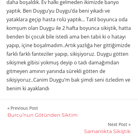
daha boşaldık. Ev halkı gelmeden ikimizde banyo
yaptık. Ben Duygu’yu Duygu’da beni yıkadı ve
yataklara geçip hasta rolü yaptık… Tatil boyunca oda
komşum olan Duygu ile 2 hafta boyunca sikiştik, hatta
benden bi çocuk bile istedi ama ben tabii ki o hatayı
yapıp, içine boşalmadım..Artık yazlığa her gittiğimizde
farklı farklı fanteziler yapıp, sikişiyoruz. Duygu götten
sikişmek gibisi yokmuş deyip o tadı damağımdan
gitmeyen amının yanında sürekli götten de
sikişiyoruz..Canim Duygu’m bak şimdi seni özledim ve
benim ki ayaklandı
Yazı
Previous Post
Burcu’nun Götünden Siktim
gezinmesi
Next Post
Samanlıkta Sikiştik