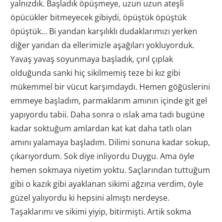
yalnızdık. Başladık öpüşmeye, uzun uzun ateşli
öpücükler bitmeyecek gibiydi, öpüştük öpüştük
öpüştük… Bi yandan karşılıklı dudaklarımızı yerken
diğer yandan da ellerimizle aşağıları yokluyorduk.
Yavaş yavaş soyunmaya başladık, çırıl çıplak
olduğunda sanki hiç sikilmemiş teze bi kız gibi
mükemmel bir vücut karşımdaydı. Hemen göğüslerini
emmeye başladım, parmaklarım amının içinde git gel
yapıyordu tabii. Daha sonra o ıslak ama tadı bugüne
kadar soktuğum amlardan kat kat daha tatlı olan
amını yalamaya başladım. Dilimi sonuna kadar sokup,
çıkarıyordum. Sok diye inliyordu Duygu. Ama öyle
hemen sokmaya niyetim yoktu. Saçlarından tuttuğum
gibi o kazık gibi ayaklanan sikimi ağzına verdim, öyle
güzel yalıyordu ki hepsini almıştı nerdeyse.
Taşaklarımı ve sikimi yiyip, bitirmişti. Artik sokma