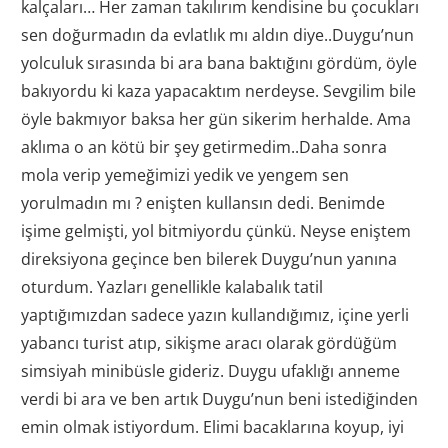
kalçaları… Her zaman takılırım kendisine bu çocukları
sen doğurmadın da evlatlık mı aldın diye..Duygu’nun
yolculuk sırasında bi ara bana baktığını gördüm, öyle
bakıyordu ki kaza yapacaktım nerdeyse. Sevgilim bile
öyle bakmıyor baksa her gün sikerim herhalde. Ama
aklıma o an kötü bir şey getirmedim..Daha sonra
mola verip yemeğimizi yedik ve yengem sen
yorulmadın mı ? enişten kullansın dedi. Benimde
işime gelmişti, yol bitmiyordu çünkü. Neyse eniştem
direksiyona geçince ben bilerek Duygu’nun yanına
oturdum. Yazları genellikle kalabalık tatil
yaptığımızdan sadece yazın kullandığımız, içine yerli
yabancı turist atıp, sikişme aracı olarak gördüğüm
simsiyah minibüsle gideriz. Duygu ufaklığı anneme
verdi bi ara ve ben artık Duygu’nun beni istediğinden
emin olmak istiyordum. Elimi bacaklarına koyup, iyi