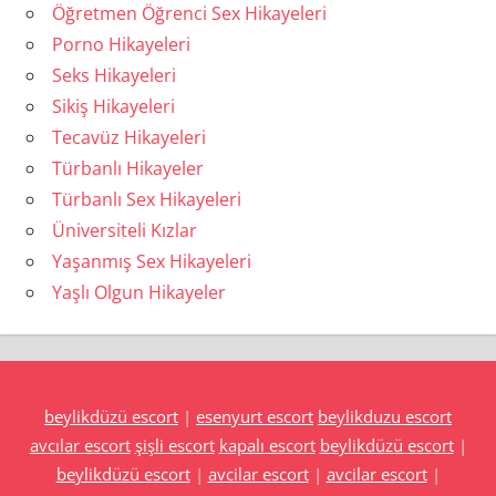
Öğretmen Öğrenci Sex Hikayeleri
Porno Hikayeleri
Seks Hikayeleri
Sikiş Hikayeleri
Tecavüz Hikayeleri
Türbanlı Hikayeler
Türbanlı Sex Hikayeleri
Üniversiteli Kızlar
Yaşanmış Sex Hikayeleri
Yaşlı Olgun Hikayeler
beylikdüzü escort
|
esenyurt escort
beylikduzu escort
avcılar escort
şişli escort
kapalı escort
beylikdüzü escort
|
beylikdüzü escort
|
avcilar escort
|
avcilar escort
|