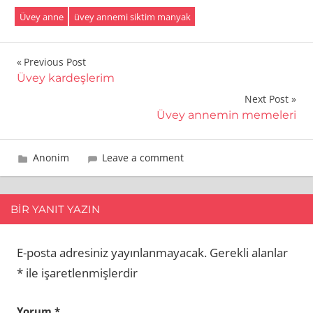
Üvey anne
üvey annemi siktim manyak
Yazı
Previous Post
Üvey kardeşlerim
gezinmesi
Next Post
Üvey annemin memeleri
19 Ekim 2009
admin
Anonim
Leave a comment
BIR YANIT YAZIN
E-posta adresiniz yayınlanmayacak.
Gerekli alanlar
*
ile işaretlenmişlerdir
Yorum
*