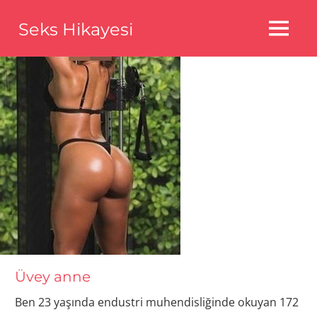
Skip
Seks Hikayesi
to
MENU
content
Seks
Hikayeleri,Bedava
Seks
Hikayeleri,Aldatma
Seks
Hikayeleri
Üvey anne
Ben 23 yaşında endustri muhendisliğinde okuyan 172