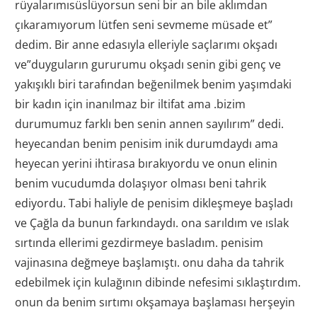
rüyalarımısüslüyorsun seni bir an bile aklımdan
çıkaramıyorum lütfen seni sevmeme müsade et”
dedim. Bir anne edasıyla elleriyle saçlarımı okşadı
ve”duyguların gururumu okşadı senin gibi genç ve
yakışıklı biri tarafından beğenilmek benim yaşımdaki
bir kadın için inanılmaz bir iltifat ama .bizim
durumumuz farklı ben senin annen sayılırım” dedi.
heyecandan benim penisim inik durumdaydı ama
heyecan yerini ihtirasa bırakıyordu ve onun elinin
benim vucudumda dolaşıyor olması beni tahrik
ediyordu. Tabi haliyle de penisim dikleşmeye başladı
ve Çağla da bunun farkındaydı. ona sarıldım ve ıslak
sırtında ellerimi gezdirmeye basladım. penisim
vajinasına değmeye başlamıştı. onu daha da tahrik
edebilmek için kulağının dibinde nefesimi sıklaştırdım.
onun da benim sırtımı okşamaya başlaması herşeyin