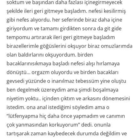
soktum ve başından daha fazlası içinegirmeyecek
şekilde ileri geri gitmeye başladım. nefesi kesilirmiş
gibi nefes alıyordu. her seferinde biraz daha içine
giriyordum ve tamamı girdikten sonra da git gide
tempomu artırarak ileri geri gitmeye başladım
birazellerimle göğüslerini okşuyor biraz omuzlarımda
olan baldırlarını okşuyordum. birden
bacaklarınısıkmaya başladı nefesi alışı hırlamaya
dönüştü… orgazm oluyordu ve birden bacakları
gevsedi yüzünde o inanılmaz tebessüm yine oluştu
ben degelmek üzereydim ama şimdi boşalmaya
niyetim yoktu.. içinden çıktım ve arkasını dönemesini
istedim. ona anal istediğimi söyledim ama o
“lütfenyapma hiç daha önce yapmadım ve canımın
çok yanmasından korkuyorum” dedi. onunla
tartışarak zaman kaybedecek durumda değildim ve