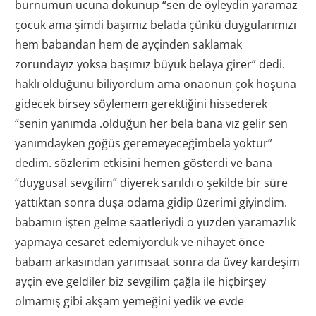
burnumun ucuna dokunup “sen de öyleydin yaramaz
çocuk ama şimdi başımız belada çünkü duygularımızı
hem babandan hem de ayçinden saklamak
zorundayız yoksa başımız büyük belaya girer” dedi.
haklı olduğunu biliyordum ama onaonun çok hoşuna
gidecek birsey söylemem gerektiğini hissederek
“senin yanımda .olduğun her bela bana vız gelir sen
yanımdayken göğüs geremeyeceğimbela yoktur”
dedim. sözlerim etkisini hemen gösterdi ve bana
“duygusal sevgilim” diyerek sarıldı o şekilde bir süre
yattıktan sonra duşa odama gidip üzerimi giyindim.
babamın işten gelme saatleriydi o yüzden yaramazlık
yapmaya cesaret edemiyorduk ve nihayet önce
babam arkasından yarımsaat sonra da üvey kardeşim
ayçin eve geldiler biz sevgilim çağla ile hiçbirşey
olmamış gibi akşam yemeğini yedik ve evde