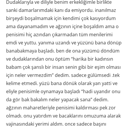
Dudaklarıyla ve diliyle benim erkekliğimle birlikte
sanki damarlarımdaki kanı da emiyordu. inanılmaz
birşeydi boşalmamak için kendimi çok kasıyordum
ama dayanamadım ve ağzının içine boşaldım ama o
penisimi hiç azından çıkarmadan tüm menilerimi
emdi ve yuttu. yanıma uzandı ve yüzünü bana dönüp
banabakmaya başladı. ben de ona yüzümü döndüm
ve dudaklarından onu öptüm “harika bir kadınsın
babam çok şanslı bir insan senin gibi bir eşim olması
için neler vermezdim” dedim. sadece gülümsedi .tek
kelime etmedi. yüzü bana dönük olarak yan yatti ve
eliyle penisimle oynamaya başladı “hadi uyandır onu
da gör bak bakalım neler yapacak sana” dedim.
ağzının maharetleriyle penisimi kaldırması pek zor
olmadı. onu yatırdım ve bacaklarını omuzuma alarak
vajinasındaki yerimi aldım. once sadece başını