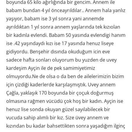
boyunda 65 kilo ağırlığında bir gencim. Annem ile
babam bundan 4 yıl önceayrıldılar.. Annem hala yanlız
yaşıyor, babam ise 3 yıl sonra yani annemde
ayrıldıktan 1 yıl sonra annem yaşlarında tek kızıolan
bir kadınla evlendi. Babam 50 yasında evlendigi hanım
ise .42 yaşındaydı kızı ise 17 yasında henuz liseye
gidiyordu. Benşehir dısında okuduğum icin eve
sadece hafta sonları oluyorum bu yuzden de uvey
kardeşim Ayçin ile de pek samimiyetimiz
olmuyordu.Ne de olsa o da ben de ailelerimizin bizim
için çizdiği kaderlerde karşılaşmıştık. Uvey annem
Çağla, yaklaşık 170 boyunda bir çoçuk doğurmuş
olmasına rağmen vücüdü çok hoş bir kadın. Ayçin ise
henuz lise sonda okuyan güzel sayılabilecek bir
vucuda sahip alımlı bir kız. Size üvey annem ve
kızından bu kadar bahsettikten sonra yaşadığım ilginç