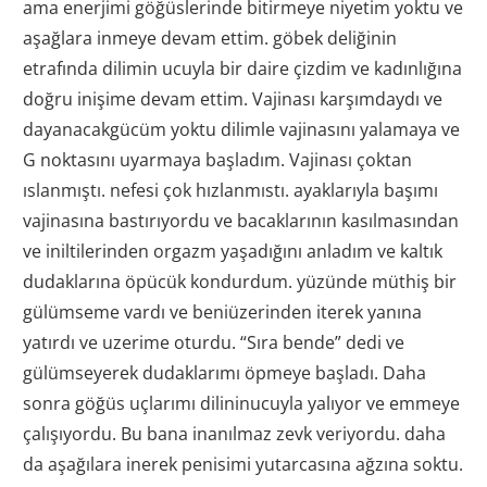
ama enerjimi göğüslerinde bitirmeye niyetim yoktu ve
aşağlara inmeye devam ettim. göbek deliğinin
etrafında dilimin ucuyla bir daire çizdim ve kadınlığına
doğru inişime devam ettim. Vajinası karşımdaydı ve
dayanacakgücüm yoktu dilimle vajinasını yalamaya ve
G noktasını uyarmaya başladım. Vajinası çoktan
ıslanmıştı. nefesi çok hızlanmıstı. ayaklarıyla başımı
vajinasına bastırıyordu ve bacaklarının kasılmasından
ve iniltilerinden orgazm yaşadığını anladım ve kaltık
dudaklarına öpücük kondurdum. yüzünde müthiş bir
gülümseme vardı ve beniüzerinden iterek yanına
yatırdı ve uzerime oturdu. “Sıra bende” dedi ve
gülümseyerek dudaklarımı öpmeye başladı. Daha
sonra göğüs uçlarımı dilininucuyla yalıyor ve emmeye
çalışıyordu. Bu bana inanılmaz zevk veriyordu. daha
da aşağılara inerek penisimi yutarcasına ağzına soktu.