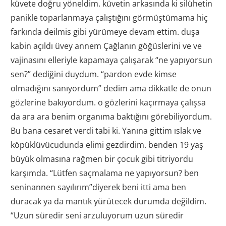
küvete doğru yöneldim. küvetin arkasında ki silühetin
panikle toparlanmaya çalıştığını görmüştümama hiç
farkında deilmis gibi yürümeye devam ettim. duşa
kabin açıldı üvey annem Çağlanın göğüslerini ve ve
vajinasını elleriyle kapamaya çalışarak “ne yapıyorsun
sen?” dediğini duydum. “pardon evde kimse
olmadığını sanıyordum” dedim ama dikkatle de onun
gözlerine bakıyordum. o gözlerini kaçırmaya çalışsa
da ara ara benim organıma baktığını görebiliyordum.
Bu bana cesaret verdi tabi ki. Yanına gittim ıslak ve
köpüklüvücudunda elimi gezdirdim. benden 19 yaş
büyük olmasına rağmen bir çocuk gibi titriyordu
karşımda. “Lütfen saçmalama ne yapıyorsun? ben
seninannen sayılırım”diyerek beni itti ama ben
duracak ya da mantık yürütecek durumda değildim.
“Uzun süredir seni arzuluyorum uzun süredir