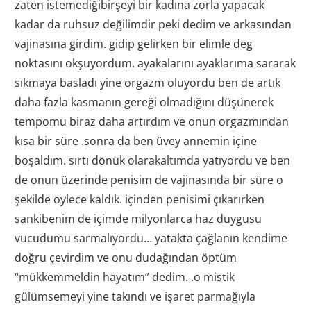
zaten istemediğibirşeyi bir kadına zorla yapacak
kadar da ruhsuz değilimdir peki dedim ve arkasından
vajinasına girdim. gidip gelirken bir elimle deg
noktasını okşuyordum. ayakalarını ayaklarıma sararak
sıkmaya basladı yine orgazm oluyordu ben de artık
daha fazla kasmanın gereği olmadığını düşünerek
tempomu biraz daha artırdım ve onun orgazmından
kısa bir süre .sonra da ben üvey annemin içine
boşaldım. sırtı dönük olarakaltımda yatıyordu ve ben
de onun üzerinde penisim de vajinasında bir süre o
şekilde öylece kaldık. içinden penisimi çıkarırken
sankibenim de içimde milyonlarca haz duygusu
vucudumu sarmalıyordu… yatakta çağlanın kendime
doğru çevirdim ve onu dudağından öptüm
“mükkemmeldin hayatım” dedim. .o mistik
gülümsemeyi yine takındı ve işaret parmağıyla