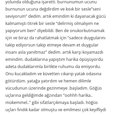
yolunda olduğuna işaretti. burnunumun ucunu
burnunun ucuna değdirdim ve kısık bir sesle”seni
seviyorum” dedim. artık emindim ki dayanacak gücü
kalmamıştı titrek bir sesle “delirmiş olmalıyım ne
yapıyorum ben” diyebildi. Ben de onukorkutmamak
için ve biraz da rahatlatmak için “sadece duygularını
takip ediyorsun takip etmeye devam et duygular
insanı asla yanıltmaz” dedim. artık karşı koyamazdı
emindim. dudaklarına yapıştım harika öpüşüyordu
adeta dudaklarımla birlikte ruhumu da emiyordu.
Onu kucakladım ve küvetten cıkarıp yatak odasına
götürdüm. yatağa yatırdım ve hemen dilimle
vücudunun üzerinde gezinmeye .başladım. Göğüs
uçlarına geldiğimde ağzından “oohhh harika..
mükemmel..” gibi sıfatlarçıkmaya başladı. höğüs
uçları fındık kadar olmuştu ve emilmesi çok keyifliydi