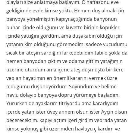
olayları size anlatmaya başlayım. O haftasonu eve
geldiğimde evde kimse yoktu. Hemen duş almak için
banyoya yönelmiştim kapıyı açtığımda banyonun
buhar içinde olduğunu ve küvette birinin köpükler
içinde yattığını gördüm. ama duşakabin olduğu için
yatanın kim olduğunu göremedim. sadece vucudumu
sıcak bir ateşin sardığını farkedebildim tabi o şokla da
hemen banyodan çıktım ve odama gittim yatağımın
uzerine oturdum ama içime ateş düşmüştü bir kere
veo an hayatımın en önemli kararını vermek üzre
olduğumu düşünüyordum. Soyundum ve belime
havlu dolayıp banyoya dopru yürümeye başladım.
Yürürken de ayaklarım titriyordu ama kararlıydım
içerde yatan ister üvey annem olsun ister Ayçin olsun
becerecektim. kapıyı açtım içeri girdim veorada yatan
kimse yokmuş gibi uzerimden havluyu çıkardım ve