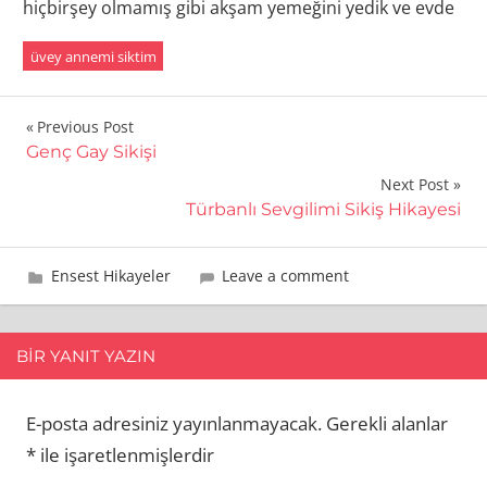
hiçbirşey olmamış gibi akşam yemeğini yedik ve evde
üvey annemi siktim
Yazı
Previous Post
Genç Gay Sikişi
gezinmesi
Next Post
Türbanlı Sevgilimi Sikiş Hikayesi
11 Eylül 2013
admin
Ensest Hikayeler
Leave a comment
BIR YANIT YAZIN
E-posta adresiniz yayınlanmayacak.
Gerekli alanlar
*
ile işaretlenmişlerdir