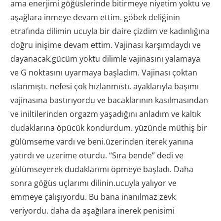
ama enerjimi göğüslerinde bitirmeye niyetim yoktu ve
aşağlara inmeye devam ettim. göbek deliğinin
etrafında dilimin ucuyla bir daire çizdim ve kadınlığına
doğru inişime devam ettim. Vajinası karşımdaydı ve
dayanacak.gücüm yoktu dilimle vajinasını yalamaya
ve G noktasını uyarmaya başladım. Vajinası çoktan
ıslanmıştı. nefesi çok hızlanmıstı. ayaklarıyla başımı
vajinasına bastırıyordu ve bacaklarının kasılmasından
ve iniltilerinden orgazm yaşadığını anladım ve kaltık
dudaklarına öpücük kondurdum. yüzünde müthiş bir
gülümseme vardı ve beni.üzerinden iterek yanına
yatırdı ve uzerime oturdu. “Sıra bende” dedi ve
gülümseyerek dudaklarımı öpmeye başladı. Daha
sonra göğüs uçlarımı dilinin.ucuyla yalıyor ve
emmeye çalışıyordu. Bu bana inanılmaz zevk
veriyordu. daha da aşağılara inerek penisimi