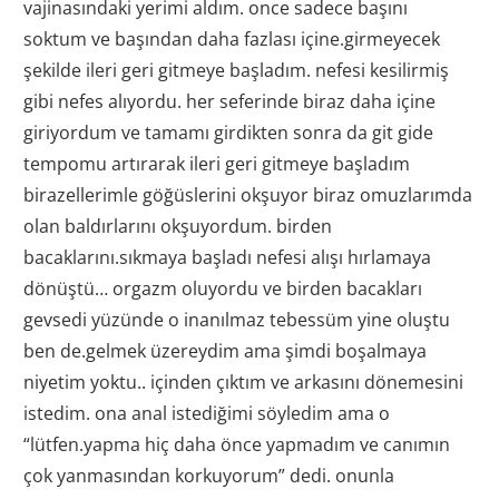
vajinasındaki yerimi aldım. once sadece başını
soktum ve başından daha fazlası içine.girmeyecek
şekilde ileri geri gitmeye başladım. nefesi kesilirmiş
gibi nefes alıyordu. her seferinde biraz daha içine
giriyordum ve tamamı girdikten sonra da git gide
tempomu artırarak ileri geri gitmeye başladım
birazellerimle göğüslerini okşuyor biraz omuzlarımda
olan baldırlarını okşuyordum. birden
bacaklarını.sıkmaya başladı nefesi alışı hırlamaya
dönüştü… orgazm oluyordu ve birden bacakları
gevsedi yüzünde o inanılmaz tebessüm yine oluştu
ben de.gelmek üzereydim ama şimdi boşalmaya
niyetim yoktu.. içinden çıktım ve arkasını dönemesini
istedim. ona anal istediğimi söyledim ama o
“lütfen.yapma hiç daha önce yapmadım ve canımın
çok yanmasından korkuyorum” dedi. onunla