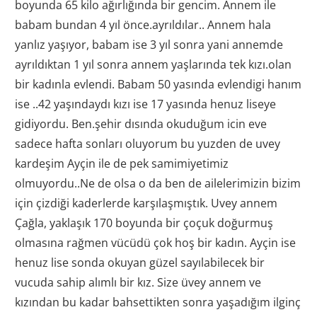
boyunda 65 kilo ağırlığında bir gencim. Annem ile
babam bundan 4 yıl önce.ayrıldılar.. Annem hala
yanlız yaşıyor, babam ise 3 yıl sonra yani annemde
ayrıldıktan 1 yıl sonra annem yaşlarında tek kızı.olan
bir kadınla evlendi. Babam 50 yasında evlendigi hanım
ise ..42 yaşındaydı kızı ise 17 yasında henuz liseye
gidiyordu. Ben.şehir dısında okuduğum icin eve
sadece hafta sonları oluyorum bu yuzden de uvey
kardeşim Ayçin ile de pek samimiyetimiz
olmuyordu..Ne de olsa o da ben de ailelerimizin bizim
için çizdiği kaderlerde karşılaşmıştık. Uvey annem
Çağla, yaklaşık 170 boyunda bir çoçuk doğurmuş
olmasına rağmen vücüdü çok hoş bir kadın. Ayçin ise
henuz lise sonda okuyan güzel sayılabilecek bir
vucuda sahip alımlı bir kız. Size üvey annem ve
kızından bu kadar bahsettikten sonra yaşadığım ilginç