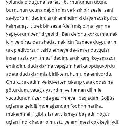
yolunda olduğuna işaretti. burnunumun ucunu
burnunun ucuna değdirdim ve kısık bir sesle.“seni
seviyorum” dedim. artık emindim ki dayanacak gücü
kalmamıştı titrek bir sesle “delirmiş olmalıyım ne
yapıyorum ben” diyebildi. Ben de onu.korkutmamak
için ve biraz da rahatlatmak için “sadece duygularını
takip ediyorsun takip etmeye devam et duygular
insanı asla yanıltmaz” dedim. artık karşı koyamazdı
emindim. dudaklarına yapıştım harika öpüşüyordu
adeta dudaklarımla birlikte ruhumu da emiyordu.
Onu kucakladım ve küvetten cıkarıp yatak odasına
götürdüm. yatağa yatırdım ve hemen dilimle
vücudunun üzerinde gezinmeye ..başladım. Göğüs
uçlarına geldiğimde ağzından “oohhh harika..
mükemmel..” gibi sıfatlar.çıkmaya başladı. höğüs
uçları fındık kadar olmuştu ve emilmesi çok keyifliydi