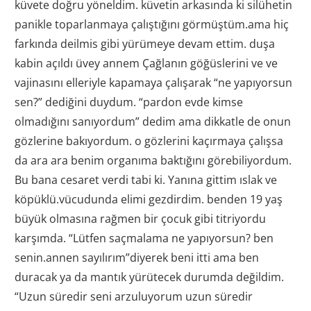
küvete doğru yöneldim. küvetin arkasında ki silühetin
panikle toparlanmaya çalıştığını görmüştüm.ama hiç
farkında deilmis gibi yürümeye devam ettim. duşa
kabin açıldı üvey annem Çağlanın göğüslerini ve ve
vajinasını elleriyle kapamaya çalışarak “ne yapıyorsun
sen?” dediğini duydum. “pardon evde kimse
olmadığını sanıyordum” dedim ama dikkatle de onun
gözlerine bakıyordum. o gözlerini kaçırmaya çalışsa
da ara ara benim organıma baktığını görebiliyordum.
Bu bana cesaret verdi tabi ki. Yanına gittim ıslak ve
köpüklü.vücudunda elimi gezdirdim. benden 19 yaş
büyük olmasına rağmen bir çocuk gibi titriyordu
karşımda. “Lütfen saçmalama ne yapıyorsun? ben
senin.annen sayılırım”diyerek beni itti ama ben
duracak ya da mantık yürütecek durumda değildim.
“Uzun süredir seni arzuluyorum uzun süredir