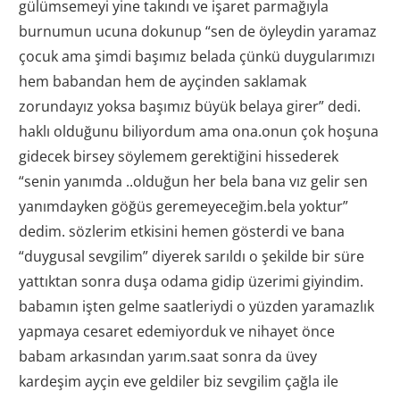
gülümsemeyi yine takındı ve işaret parmağıyla
burnumun ucuna dokunup “sen de öyleydin yaramaz
çocuk ama şimdi başımız belada çünkü duygularımızı
hem babandan hem de ayçinden saklamak
zorundayız yoksa başımız büyük belaya girer” dedi.
haklı olduğunu biliyordum ama ona.onun çok hoşuna
gidecek birsey söylemem gerektiğini hissederek
“senin yanımda ..olduğun her bela bana vız gelir sen
yanımdayken göğüs geremeyeceğim.bela yoktur”
dedim. sözlerim etkisini hemen gösterdi ve bana
“duygusal sevgilim” diyerek sarıldı o şekilde bir süre
yattıktan sonra duşa odama gidip üzerimi giyindim.
babamın işten gelme saatleriydi o yüzden yaramazlık
yapmaya cesaret edemiyorduk ve nihayet önce
babam arkasından yarım.saat sonra da üvey
kardeşim ayçin eve geldiler biz sevgilim çağla ile