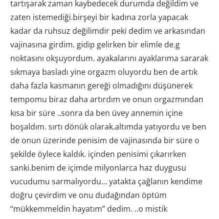
tartışarak zaman kaybedecek durumda değildim ve
zaten istemediği.birşeyi bir kadına zorla yapacak
kadar da ruhsuz değilimdir peki dedim ve arkasından
vajinasına girdim. gidip gelirken bir elimle de.g
noktasını okşuyordum. ayakalarını ayaklarıma sararak
sıkmaya basladı yine orgazm oluyordu ben de artık
daha fazla kasmanın gereği olmadığını düşünerek
tempomu biraz daha artırdım ve onun orgazmından
kısa bir süre ..sonra da ben üvey annemin içine
boşaldım. sırtı dönük olarak.altımda yatıyordu ve ben
de onun üzerinde penisim de vajinasında bir süre o
şekilde öylece kaldık. içinden penisimi çıkarırken
sanki.benim de içimde milyonlarca haz duygusu
vucudumu sarmalıyordu… yatakta çağlanın kendime
doğru çevirdim ve onu dudağından öptüm
“mükkemmeldin hayatım” dedim. ..o mistik