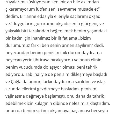
rüyalarımı.süslüyorsun seni bir an bile aklımdan
çıkaramıyorum lütfen seni sevmeme müsade et”
dedim. Bir anne edasıyla elleriyle saçlarımı okşadı
ve.“duyguların gururumu okşadı senin gibi genç ve
yakışıklı biri tarafından beğenilmek benim yaşımdaki
bir kadın için inanılmaz bir iltifat ama ..bizim
durumumuz farklı ben senin annen sayılırım” dedi.
heyecandan benim penisim inik durumdaydı ama
heyecan yerini ihtirasa bırakıyordu ve onun elinin
benim vucudumda dolaşıyor olması beni tahrik
ediyordu. Tabi haliyle de penisim dikleşmeye başladı
ve Çağla da bunun farkındaydı. ona sarıldım ve ıslak
sırtında ellerimi gezdirmeye basladım. penisim
vajinasına değmeye başlamıştı. onu daha da tahrik
edebilmek için kulağının dibinde nefesimi sıklaştırdım.
onun da benim sırtımı okşamaya başlaması herşeyin