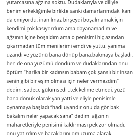
yutarcasına ağzına soktu. Dudaklarıyla ve diliyle
benim erkekliğimle birlikte sanki damarlarımdaki kanı
da emiyordu. inanılmaz birşeydi boşalmamak için
kendimi çok kasıyordum ama dayanamadım ve
ağzının içine boşaldım ama o penisimi hiç azından
çıkarmadan tüm menilerimi emdi ve yuttu. yanıma
uzandı ve yüzünü bana dönüp bana.bakmaya başladı.
ben de ona yüzümü döndüm ve dudaklarından onu
öptüm “harika bir kadınsın babam çok şanslı bir insan
senin gibi bir eşim olması için neler vermezdim”
dedim. sadece gülümsedi ..tek kelime etmedi. yüzü
bana dönük olarak yan yatti ve eliyle penisimle
oynamaya başladı “hadi uyandır onu da gör bak
bakalım neler yapacak sana” dedim. ağzının
maharetleriyle penisimi kaldırması pek zor olmadı.
onu yatırdım ve bacaklarını omuzuma alarak