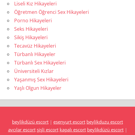
Liseli Kız Hikayeleri
Öğretmen Öğrenci Sex Hikayeleri
Porno Hikayeleri
Seks Hikayeleri
Sikiş Hikayeleri
Tecavüz Hikayeleri
Türbanlı Hikayeler
Türbanlı Sex Hikayeleri
Üniversiteli Kızlar
Yaşanmış Sex Hikayeleri
Yaşlı Olgun Hikayeler
beylikdüzü escort
|
esenyurt escort
beylikduzu escort
avcılar escort
şişli escort
kapalı escort
beylikdüzü escort
|