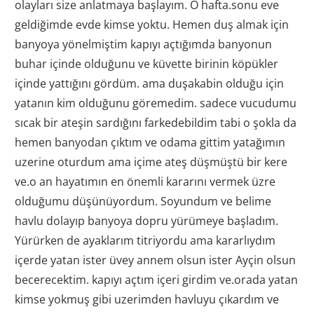
olayları size anlatmaya başlayım. O hafta.sonu eve
geldiğimde evde kimse yoktu. Hemen duş almak için
banyoya yönelmiştim kapıyı açtığımda banyonun
buhar içinde olduğunu ve küvette birinin köpükler
içinde yattığını gördüm. ama duşakabin olduğu için
yatanın kim olduğunu göremedim. sadece vucudumu
sıcak bir ateşin sardığını farkedebildim tabi o şokla da
hemen banyodan çıktım ve odama gittim yatağımın
uzerine oturdum ama içime ateş düşmüştü bir kere
ve.o an hayatımın en önemli kararını vermek üzre
olduğumu düşünüyordum. Soyundum ve belime
havlu dolayıp banyoya dopru yürümeye başladım.
Yürürken de ayaklarım titriyordu ama kararlıydım
içerde yatan ister üvey annem olsun ister Ayçin olsun
becerecektim. kapıyı açtım içeri girdim ve
.orada yatan
kimse yokmuş gibi uzerimden havluyu çıkardım ve