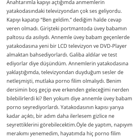
Anahtarımla kapıyı açtığımda anmemlerin
yatakodasındaki televizyondan çok ses geliyordu.
Kapıyı kapatıp “Ben geldim.” dediğim halde cevap
veren olmadı. Girişteki portmantoda üvey babamın
paltosu da asılıydı. Annemle üvey babam geçenlerde
yatakodasına yeni bir LCD televizyon ve DVD-Player
almaktan bahsediyorlardı. Galiba aldılar ve test
ediyorlar diye düşündüm. Annemlerin yatakodasına
yaklaştığımda, televizyondan duyduğum sesler de
netleşmişti, mutlaka porno filim olmalıydı. Benim
dersimin boş geçip eve erkenden geleceğimi nerden
bilebilirlerdi ki? Ben yokum diye annemle üvey babam
porno seyrediyorlardı. Yatakodasının kapısı yarıya
kadar açıktı, bir adım daha ilerlesem gizlice ne
seyrettiklerini görebilecektim.Öyle de yaptım, napıyım
merakımı yenemedim, hayatımda hiç porno filim