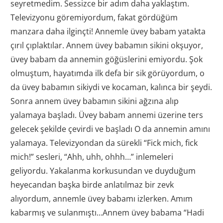
seyretmedim. Sessizce bir adım daha yaklaştım.
Televizyonu göremiyordum, fakat gördüğüm
manzara daha ilginçti! Annemle üvey babam yatakta
çırıl çıplaktılar. Annem üvey babamın sikini okşuyor,
üvey babam da annemin göğüslerini emiyordu. Şok
olmuştum, hayatımda ilk defa bir sik görüyordum, o
da üvey babamın sikiydi ve kocaman, kalınca bir şeydi.
Sonra annem üvey babamın sikini ağzına alıp
yalamaya başladı. Üvey babam annemi üzerine ters
gelecek şekilde çevirdi ve başladı O da annemin amını
yalamaya. Televizyondan da sürekli “Fick mich, fick
mich!” sesleri, “Ahh, uhh, ohhh…” inlemeleri
geliyordu. Yakalanma korkusundan ve duyduğum
heyecandan başka birde anlatılmaz bir zevk
alıyordum, annemle üvey babamı izlerken. Amım
kabarmış ve sulanmıştı…Annem üvey babama “Hadi