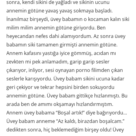
sonra, kendi sikini de yağladı ve sikinin ucunu
annemin götüne yavaş yavaş sokmaya başladı.
İnanılmaz birşeydi, üvey babamın o kocaman kalın siki
milim milim annemin götüne giriyordu. Ben
heyecandan nefes dahi alamıyordum. Az sonra üvey
babamın siki tamamen girmişti annemin götüne.
Annem kafasını yastığa iyice gömmüş, acıdan mı
zevkten mi pek anlamadım, garip garip sesler
çıkarıyor, inliyor, sesi oynayan porno filimden çıkan
seslerle karışıyordu. Üvey babam sikini ucuna kadar
geri çekiyor ve tekrar hepsini birden sokuyordu
annemin götüne. Üvey babam gittikçe hızlanmıştı. Bu
arada ben de amımı okşamayı hızlandırmıştım.
Annem üvey babama “Boşal artık!” diye bağırıyordu…
Üvey babam anneme “Az kaldı, birazdan boşalcam.”
dedikten sonra, hiç beklemediğim birşey oldu! Üvey