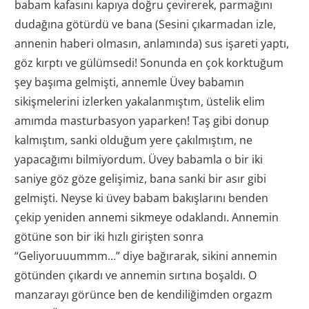
babam kafasını kapıya doğru çevirerek, parmağını
dudağına götürdü ve bana (Sesini çıkarmadan izle,
annenin haberi olmasın, anlamında) sus işareti yaptı,
göz kırptı ve gülümsedi! Sonunda en çok korktuğum
şey başıma gelmişti, annemle Üvey babamın
sikişmelerini izlerken yakalanmıştım, üstelik elim
amımda masturbasyon yaparken! Taş gibi donup
kalmıştım, sanki olduğum yere çakılmıştım, ne
yapacağımı bilmiyordum. Üvey babamla o bir iki
saniye göz göze gelişimiz, bana sanki bir asır gibi
gelmişti. Neyse ki üvey babam bakışlarını benden
çekip yeniden annemi sikmeye odaklandı. Annemin
götüne son bir iki hızlı girişten sonra
“Geliyoruuummm…” diye bağırarak, sikini annemin
götünden çıkardı ve annemin sırtına boşaldı. O
manzarayı görünce ben de kendiliğimden orgazm