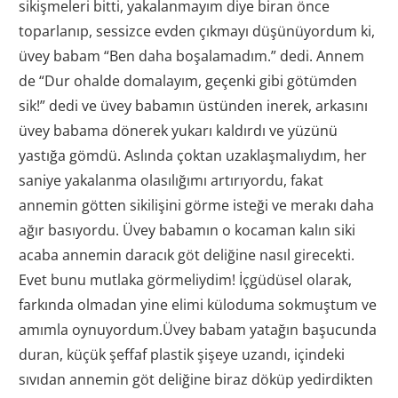
sikişmeleri bitti, yakalanmayım diye biran önce
toparlanıp, sessizce evden çıkmayı düşünüyordum ki,
üvey babam “Ben daha boşalamadım.” dedi. Annem
de “Dur ohalde domalayım, geçenki gibi götümden
sik!” dedi ve üvey babamın üstünden inerek, arkasını
üvey babama dönerek yukarı kaldırdı ve yüzünü
yastığa gömdü. Aslında çoktan uzaklaşmalıydım, her
saniye yakalanma olasılığımı artırıyordu, fakat
annemin götten sikilişini görme isteği ve merakı daha
ağır basıyordu. Üvey babamın o kocaman kalın siki
acaba annemin daracık göt deliğine nasıl girecekti.
Evet bunu mutlaka görmeliydim! İçgüdüsel olarak,
farkında olmadan yine elimi küloduma sokmuştum ve
amımla oynuyordum.Üvey babam yatağın başucunda
duran, küçük şeffaf plastik şişeye uzandı, içindeki
sıvıdan annemin göt deliğine biraz döküp yedirdikten