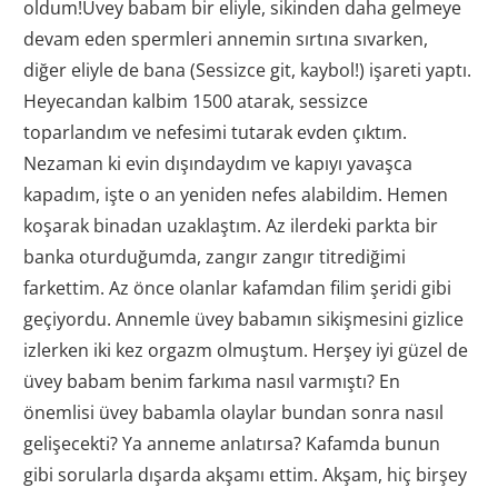
oldum!Üvey babam bir eliyle, sikinden daha gelmeye
devam eden spermleri annemin sırtına sıvarken,
diğer eliyle de bana (Sessizce git, kaybol!) işareti yaptı.
Heyecandan kalbim 1500 atarak, sessizce
toparlandım ve nefesimi tutarak evden çıktım.
Nezaman ki evin dışındaydım ve kapıyı yavaşca
kapadım, işte o an yeniden nefes alabildim. Hemen
koşarak binadan uzaklaştım. Az ilerdeki parkta bir
banka oturduğumda, zangır zangır titrediğimi
farkettim. Az önce olanlar kafamdan filim şeridi gibi
geçiyordu. Annemle üvey babamın sikişmesini gizlice
izlerken iki kez orgazm olmuştum. Herşey iyi güzel de
üvey babam benim farkıma nasıl varmıştı? En
önemlisi üvey babamla olaylar bundan sonra nasıl
gelişecekti? Ya anneme anlatırsa? Kafamda bunun
gibi sorularla dışarda akşamı ettim. Akşam, hiç birşey