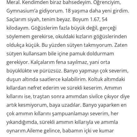
Meral. Kendimden biraz bahsedeyim. Öğrenciyim,
Gymnasium’a gidiyorum. 18 yaşıma daha yeni girdim.
Saçlarım siyah, tenim beyaz. Boyum 1.67, 54
kilodayım. Göğüslerim fazla büyük değil, gerçeği
söylemem gerekirse, okuldaki kızların göğüslerinden
oldukça küçük. Bu yüzden sütyen takmıyorum. Zaten
sütyen kullansam bile içine pamuk doldurmam
gerekiyor. Kalçalarım fena sayılmaz, yani orta
büyüklükte ve pürüzsüz. Banyo yapmayı çok severim,
duşun altında saatlerce kalabilirim. Koltuk altımdaki
kıllardan nefret ederim ve sürekli keserim. Amımın
kıllarını ise, traştan sonra amımdan sivilce çıkıyor diye
artık kesmiyorum, baya uzadılar. Banyo yaparken en
çok amımın kıllarını şampuanlamayı severim, her
yıkandığımda, sürekli amımın kıllarıyla ve amımla
oynarım.Aileme gelince, babamın içki ve kumar