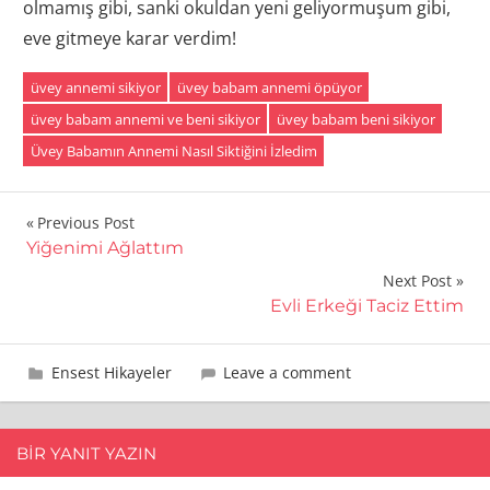
olmamış gibi, sanki okuldan yeni geliyormuşum gibi,
eve gitmeye karar verdim!
üvey annemi sikiyor
üvey babam annemi öpüyor
üvey babam annemi ve beni sikiyor
üvey babam beni sikiyor
Üvey Babamın Annemi Nasıl Siktiğini İzledim
Yazı
Previous Post
Yiğenimi Ağlattım
gezinmesi
Next Post
Evli Erkeği Taciz Ettim
19 Ekim 2009
admin
Ensest Hikayeler
Leave a comment
BIR YANIT YAZIN