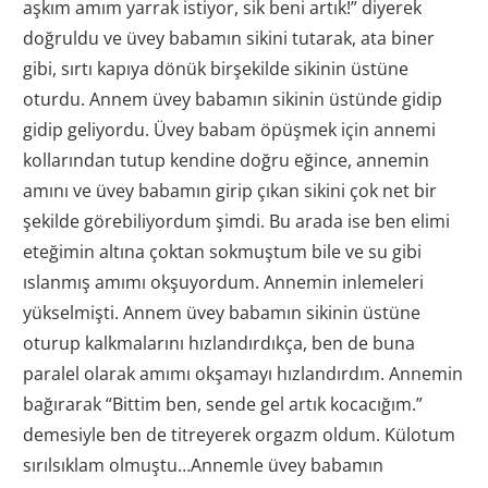
aşkım amım yarrak istiyor, sik beni artık!” diyerek
doğruldu ve üvey babamın sikini tutarak, ata biner
gibi, sırtı kapıya dönük birşekilde sikinin üstüne
oturdu. Annem üvey babamın sikinin üstünde gidip
gidip geliyordu. Üvey babam öpüşmek için annemi
kollarından tutup kendine doğru eğince, annemin
amını ve üvey babamın girip çıkan sikini çok net bir
şekilde görebiliyordum şimdi. Bu arada ise ben elimi
eteğimin altına çoktan sokmuştum bile ve su gibi
ıslanmış amımı okşuyordum. Annemin inlemeleri
yükselmişti. Annem üvey babamın sikinin üstüne
oturup kalkmalarını hızlandırdıkça, ben de buna
paralel olarak amımı okşamayı hızlandırdım. Annemin
bağırarak “Bittim ben, sende gel artık kocacığım.”
demesiyle ben de titreyerek orgazm oldum. Külotum
sırılsıklam olmuştu…Annemle üvey babamın