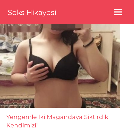
Skip
Seks Hikayesi
to
MENU
content
Seks
Hikayeleri,Bedava
Seks
Hikayeleri,Aldatma
Seks
Hikayeleri
Yengemle İki Magandaya Siktirdik
Kendimizi!