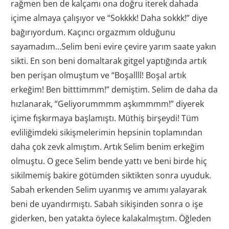
rağmen ben de kalçamı ona doğru iterek dahada
içime almaya çalışıyor ve “Sokkkk! Daha sokkk!” diye
bağırıyordum. Kaçıncı orgazmım olduğunu
sayamadım…Selim beni evire çevire yarım saate yakın
sikti. En son beni domaltarak gitgel yaptığında artık
ben perişan olmuştum ve “Boşallll! Boşal artık
erkeğim! Ben bitttimmm!” demiştim. Selim de daha da
hızlanarak, “Geliyorummmm aşkımmmm!” diyerek
içime fışkırmaya başlamıştı. Müthiş birşeydi! Tüm
evliliğimdeki sikişmelerimin hepsinin toplamından
daha çok zevk almıştım. Artık Selim benim erkeğim
olmuştu. O gece Selim bende yattı ve beni birde hiç
sikilmemiş bakire götümden siktikten sonra uyuduk.
Sabah erkenden Selim uyanmış ve amımı yalayarak
beni de uyandırmıştı. Sabah sikişinden sonra o işe
giderken, ben yatakta öylece kalakalmıştım. Öğleden