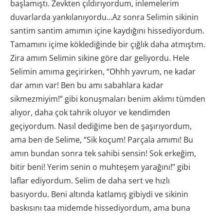
başlamıştı. Zevkten çıldırıyordum, inlemelerim
duvarlarda yankılanıyordu…Az sonra Selimin sikinin
santim santim amımın içine kaydığını hissediyordum.
Tamamını içime köklediğinde bir çığlık daha atmıştım.
Zira amım Selimin sikine göre dar geliyordu. Hele
Selimin amıma geçirirken, “Ohhh yavrum, ne kadar
dar amın var! Ben bu amı sabahlara kadar
sikmezmiyim!” gibi konuşmaları benim aklımı tümden
alıyor, daha çok tahrik oluyor ve kendimden
geçiyordum. Nasıl dediğime ben de şaşırıyordum,
ama ben de Selime, “Sik koçum! Parçala amımı! Bu
amın bundan sonra tek sahibi sensin! Sok erkeğim,
bitir beni! Yerim senin o muhteşem yarağını!” gibi
laflar ediyordum. Selim de daha sert ve hızlı
basıyordu. Beni altında katlamış gibiydi ve sikinin
baskısını taa midemde hissediyordum, ama buna