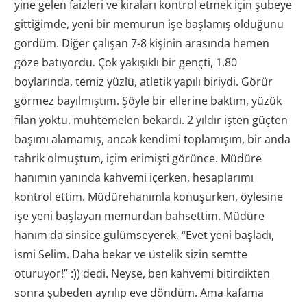
yine gelen faizleri ve kiraları kontrol etmek için şubeye
gittiğimde, yeni bir memurun işe başlamış olduğunu
gördüm. Diğer çalışan 7-8 kişinin arasında hemen
göze batıyordu. Çok yakışıklı bir gençti, 1.80
boylarında, temiz yüzlü, atletik yapılı biriydi. Görür
görmez bayılmıştım. Şöyle bir ellerine baktım, yüzük
filan yoktu, muhtemelen bekardı. 2 yıldır işten güçten
başımı alamamış, ancak kendimi toplamışım, bir anda
tahrik olmuştum, içim erimişti görünce. Müdüre
hanımın yanında kahvemi içerken, hesaplarımı
kontrol ettim. Müdürehanımla konuşurken, öylesine
işe yeni başlayan memurdan bahsettim. Müdüre
hanım da sinsice gülümseyerek, “Evet yeni başladı,
ismi Selim. Daha bekar ve üstelik sizin semtte
oturuyor!” :)) dedi. Neyse, ben kahvemi bitirdikten
sonra şubeden ayrılıp eve döndüm. Ama kafama