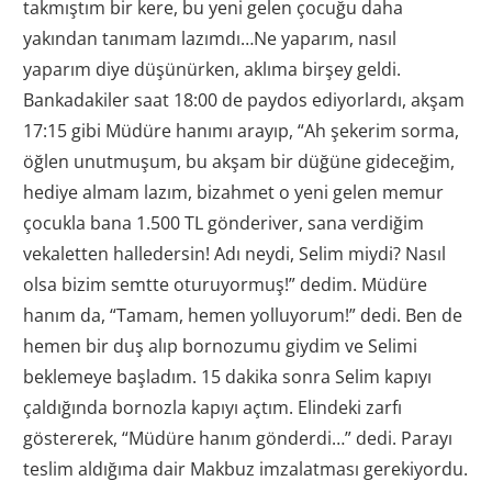
takmıştım bir kere, bu yeni gelen çocuğu daha
yakından tanımam lazımdı…Ne yaparım, nasıl
yaparım diye düşünürken, aklıma birşey geldi.
Bankadakiler saat 18:00 de paydos ediyorlardı, akşam
17:15 gibi Müdüre hanımı arayıp, “Ah şekerim sorma,
öğlen unutmuşum, bu akşam bir düğüne gideceğim,
hediye almam lazım, bizahmet o yeni gelen memur
çocukla bana 1.500 TL gönderiver, sana verdiğim
vekaletten halledersin! Adı neydi, Selim miydi? Nasıl
olsa bizim semtte oturuyormuş!” dedim. Müdüre
hanım da, “Tamam, hemen yolluyorum!” dedi. Ben de
hemen bir duş alıp bornozumu giydim ve Selimi
beklemeye başladım. 15 dakika sonra Selim kapıyı
çaldığında bornozla kapıyı açtım. Elindeki zarfı
göstererek, “Müdüre hanım gönderdi…” dedi. Parayı
teslim aldığıma dair Makbuz imzalatması gerekiyordu.