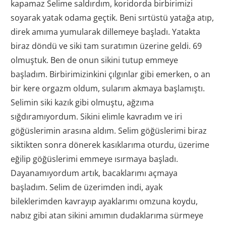
kapamaz Selime saldırdım, koridorda birbirimizi
soyarak yatak odama geçtik. Beni sırtüstü yatağa atıp,
direk amıma yumularak dillemeye başladı. Yatakta
biraz döndü ve siki tam suratımın üzerine geldi. 69
olmuştuk. Ben de onun sikini tutup emmeye
başladım. Birbirimizinkini çılgınlar gibi emerken, o an
bir kere orgazm oldum, sularım akmaya başlamıştı.
Selimin siki kazık gibi olmuştu, ağzıma
sığdıramıyordum. Sikini elimle kavradım ve iri
göğüslerimin arasına aldım. Selim göğüslerimi biraz
siktikten sonra dönerek kasıklarıma oturdu, üzerime
eğilip göğüslerimi emmeye ısırmaya başladı.
Dayanamıyordum artık, bacaklarımı açmaya
başladım. Selim de üzerimden indi, ayak
bileklerimden kavrayıp ayaklarımı omzuna koydu,
nabız gibi atan sikini amımın dudaklarıma sürmeye