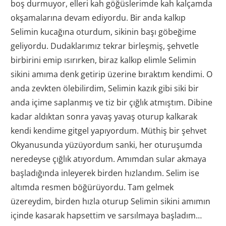
boş durmuyor, elleri kah göğüslerimde kah kalçamda
okşamalarına devam ediyordu. Bir anda kalkıp
Selimin kucağına oturdum, sikinin başı göbeğime
geliyordu. Dudaklarımız tekrar birleşmiş, şehvetle
birbirini emip ısırırken, biraz kalkıp elimle Selimin
sikini amıma denk getirip üzerine bıraktım kendimi. O
anda zevkten ölebilirdim, Selimin kazık gibi siki bir
anda içime saplanmış ve tiz bir çığlık atmıştım. Dibine
kadar aldıktan sonra yavaş yavaş oturup kalkarak
kendi kendime gitgel yapıyordum. Müthiş bir şehvet
Okyanusunda yüzüyordum sanki, her oturuşumda
neredeyse çığlık atıyordum. Amımdan sular akmaya
başladığında inleyerek birden hızlandım. Selim ise
altımda resmen böğürüyordu. Tam gelmek
üzereydim, birden hızla oturup Selimin sikini amımın
içinde kasarak hapsettim ve sarsılmaya başladım…