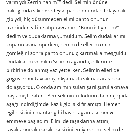
varmıydı Zerrin hanım?” dedi. Selimin önüne
baktığımda siki neredeyse pantolonundan fırlayacak
gibiydi, hiç düşünmeden elimi pantolonunun
üzerinden sikine atıp kavradım, “Bunu istiyorum!”
dedim ve dudaklarına yumuldum. Selim dudaklarımı
koparırcasına öperken, benim de ellerim önce
gömleğini sonra pantolonunu çıkartmakla meşguldü.
Dudaklarım ve dilim Selimin ağzında, dillerimiz
birbirine dolanmış vaziyette iken, Selimin elleri de
göğüslerimi kavramış, okşamakla sıkmak arasında
dolaşıyordu. O onda amımın suları şarıl şurul akmaya
başlamıştı zaten…Ben Selimin külodunu da bir çırpıda
aşağı indirdiğimde, kazık gibi siki fırlamıştı. Hemen
eğilip sikinin mantar gibi başını ağzıma aldım ve
emmeye başladım. Elimi de taşaklarına attım,
taşaklarını sıktıra sıktıra sikini emiyordum. Selim de