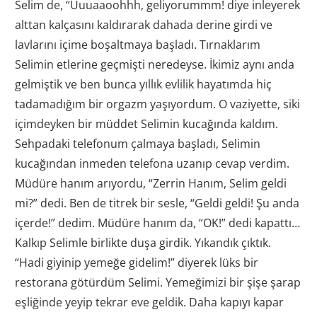
Selim de, “Uuuaaoohhh, geliyorummm! diye inleyerek
alttan kalçasını kaldırarak dahada derine girdi ve
lavlarını içime boşaltmaya başladı. Tırnaklarım
Selimin etlerine geçmişti neredeyse. İkimiz aynı anda
gelmiştik ve ben bunca yıllık evlilik hayatımda hiç
tadamadığım bir orgazm yaşıyordum. O vaziyette, siki
içimdeyken bir müddet Selimin kucağında kaldım.
Sehpadaki telefonum çalmaya başladı, Selimin
kucağından inmeden telefona uzanıp cevap verdim.
Müdüre hanım arıyordu, “Zerrin Hanım, Selim geldi
mi?” dedi. Ben de titrek bir sesle, “Geldi geldi! Şu anda
içerde!” dedim. Müdüre hanım da, “OK!” dedi kapattı…
Kalkıp Selimle birlikte duşa girdik. Yıkandık çıktık.
“Hadi giyinip yemeğe gidelim!” diyerek lüks bir
restorana götürdüm Selimi. Yemeğimizi bir şişe şarap
eşliğinde yeyip tekrar eve geldik. Daha kapıyı kapar