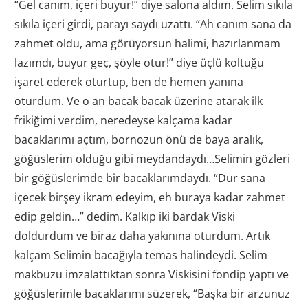
“Gel canım, içeri buyur!” diye salona aldım. Selim sıkıla
sıkıla içeri girdi, parayı saydı uzattı. “Ah canım sana da
zahmet oldu, ama görüyorsun halimi, hazırlanmam
lazımdı, buyur geç, şöyle otur!” diye üçlü koltuğu
işaret ederek oturtup, ben de hemen yanına
oturdum. Ve o an bacak bacak üzerine atarak ilk
frikiğimi verdim, neredeyse kalçama kadar
bacaklarımı açtım, bornozun önü de baya aralık,
göğüslerim olduğu gibi meydandaydı…Selimin gözleri
bir göğüslerimde bir bacaklarımdaydı. “Dur sana
içecek birşey ikram edeyim, eh buraya kadar zahmet
edip geldin…” dedim. Kalkıp iki bardak Viski
doldurdum ve biraz daha yakınına oturdum. Artık
kalçam Selimin bacağıyla temas halindeydi. Selim
makbuzu imzalattıktan sonra Viskisini fondip yaptı ve
göğüslerimle bacaklarımı süzerek, “Başka bir arzunuz