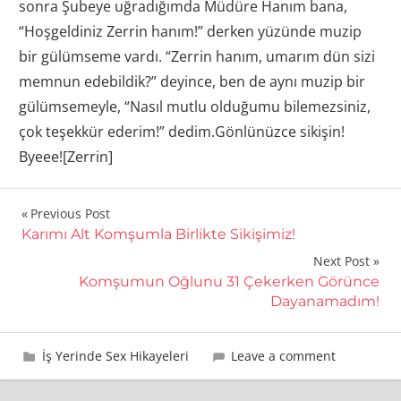
sonra Şubeye uğradığımda Müdüre Hanım bana,
“Hoşgeldiniz Zerrin hanım!” derken yüzünde muzip
bir gülümseme vardı. “Zerrin hanım, umarım dün sizi
memnun edebildik?” deyince, ben de aynı muzip bir
gülümsemeyle, “Nasıl mutlu olduğumu bilemezsiniz,
çok teşekkür ederim!” dedim.Gönlünüzce sikişin!
Byeee![Zerrin]
Yazı
Previous Post
Karımı Alt Komşumla Birlikte Sikişimiz!
gezinmesi
Next Post
Komşumun Oğlunu 31 Çekerken Görünce
Dayanamadım!
15 Aralık 2013
admin
İş Yerinde Sex Hikayeleri
Leave a comment